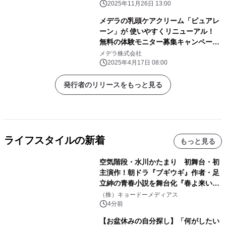
2025年11月26日 13:00
メデラの乳頭ケアクリーム「ピュアレ
ーン」が 使いやすくリニューアル！
無料の体験モニター募集キャンペーン
を実施
メデラ株式会社
2025年4月17日 08:00
発行者のリリースをもっと見る
ライフスタイルの新着
もっと見る
空気階段・水川かたまり 初舞台・初
主演作！朝ドラ『ブギウギ』作者・足
立紳の青春小説を舞台化『春よ来い、
マジで来い』キービジュアル解禁！
（株）キョードーメディアス
4分前
【お盆休みの自分探し】「何がしたい