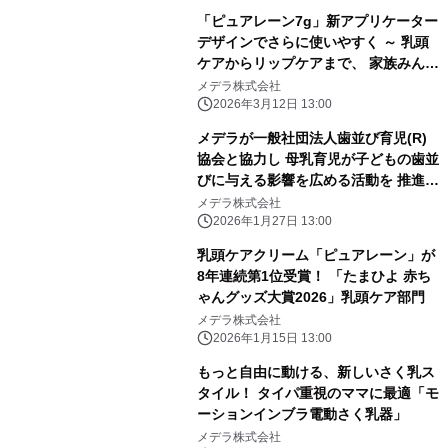
「ピュアレーン7g」新アプリケーター
デザインでさらに使いやすく ～ 乳頭
ケアからリップケアまで、 家族みんな
で使える、多用途ケアを新提案 ～
メデラ株式会社
2026年3月12日 13:00
メデラが一般社団法人歯並び育児(R)
協会と協力し 母乳育児が子どもの歯並
びに与える影響を広める活動を 推進
1/27よりYouTubeにてコンテンツ公開
メデラ株式会社
より開始
2026年1月27日 13:00
乳頭ケアクリーム「ピュアレーン」が
8年連続第1位受賞！ 「たまひよ 赤ち
ゃんグッズ大賞2026」乳頭ケア部門
メデラ株式会社
2026年1月15日 13:00
もっと自由に動ける、新しいさく乳ス
タイル！ タイパ重視のママに最適「モ
ーションインブラ電動さく乳器」
メデラ株式会社