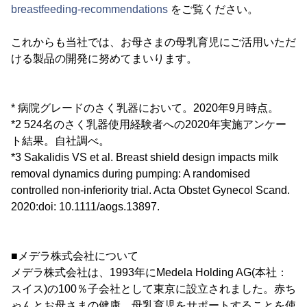
breastfeeding-recommendations
をご覧ください。
これからも当社では、お母さまの母乳育児にご活用いただ
ける製品の開発に努めてまいります。
* 病院グレードのさく乳器において。2020年9月時点。
*2 524名のさく乳器使用経験者への2020年実施アンケー
ト結果。自社調べ。
*3 Sakalidis VS et al. Breast shield design impacts milk
removal dynamics during pumping: A randomised
controlled non-inferiority trial. Acta Obstet Gynecol Scand.
2020:doi: 10.1111/aogs.13897.
■メデラ株式会社について
メデラ株式会社は、1993年にMedela Holding AG(本社：
スイス)の100％子会社として東京に設立されました。赤ち
ゃんとお母さまの健康、母乳育児をサポートすることを使