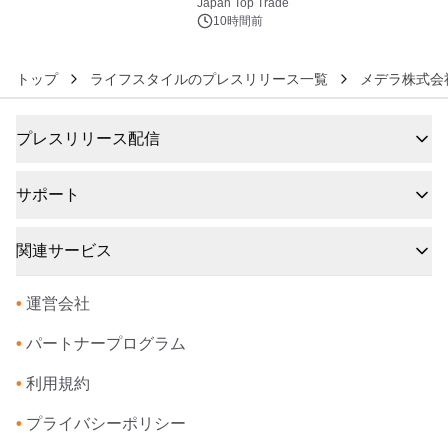
浴シンギングボウル第2弾の大型サイ
Japan Top Trade
ズ（XL・2XL・3XL）を先行販売中
10時間前
トップ
ライフスタイルのプレスリリース一覧
メデラ株式会
プレスリリース配信
サポート
関連サービス
•
運営会社
•
パートナープログラム
•
利用規約
•
プライバシーポリシー