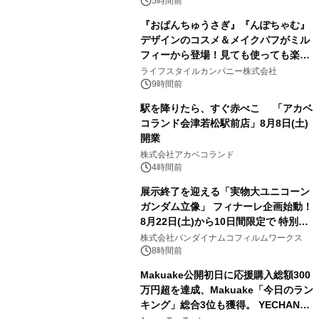
5時間前
『おぱんちゅうさぎ』『んぽちゃむ』
デザインのコスメ＆メイクパフがミル
フィーから登場！見ても使っても楽し
3
い、ポップでキュートなコレクショ
ライフスタイルカンパニー株式会社
ン。
9時間前
駅を降りたら、すぐ赤べこ 「アカベ
コランド会津若松駅前店」8月8日(土)
開業
4
株式会社アカベコランド
4時間前
展示終了を迎える「実物大ユニコーン
ガンダム立像」 フィナーレ企画始動！
8月22日(土)から10日間限定で 特別映
5
像『UNICORN GUNDAM Statue ―
株式会社バンダイナムコフィルムワークス
BEYOND POSSIBILITY ―』を上映！
8時間前
Makuake公開初日に応援購入総額300
万円超を達成、Makuake「今日のラン
キング」総合3位も獲得。 YECHAN音
6