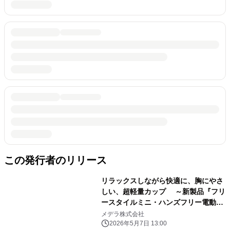
この発行者のリリース
リラックスしながら快適に、胸にやさ
しい、超軽量カップ ～新製品『フリ
ースタイルミニ・ハンズフリー電動さ
く乳器』発売～
メデラ株式会社
2026年5月7日 13:00