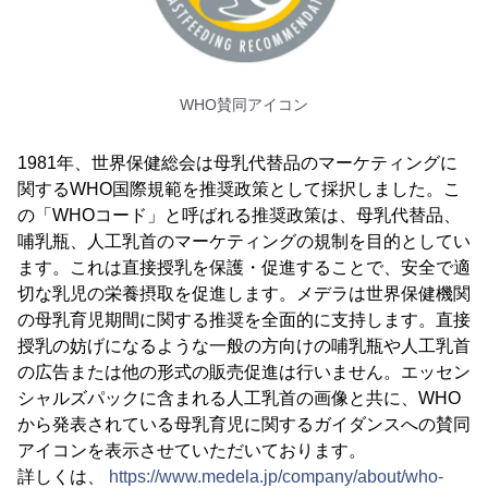
WHO賛同アイコン
1981年、世界保健総会は母乳代替品のマーケティングに
関するWHO国際規範を推奨政策として採択しました。こ
の「WHOコード」と呼ばれる推奨政策は、母乳代替品、
哺乳瓶、人工乳首のマーケティングの規制を目的としてい
ます。これは直接授乳を保護・促進することで、安全で適
切な乳児の栄養摂取を促進します。メデラは世界保健機関
の母乳育児期間に関する推奨を全面的に支持します。直接
授乳の妨げになるような一般の方向けの哺乳瓶や人工乳首
の広告または他の形式の販売促進は行いません。エッセン
シャルズパックに含まれる人工乳首の画像と共に、WHO
から発表されている母乳育児に関するガイダンスへの賛同
アイコンを表示させていただいております。
詳しくは、
https://www.medela.jp/company/about/who-