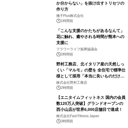
か分からない」を抜け出すトリセツの
作り方
撫子Plus株式会社
1時間前
「こんな支援のかたちがあるなんて」
花に触れ、癒やされる時間が熊本への
支援に
フラワーライフ振興協議会
2時間前
野村工務店、北イタリア産の天然しっ
くい「マルモ」の壁を 全住宅で標準仕
様として採用「本当に良いものだけに
こだわる」
株式会社野村工務店
2時間前
【エニタイムフィットネス 国内の会員
数120万人突破】グランドオープンの
西小山店が世界6,000店舗目で達成！
株式会社Fast Fitness Japan
3時間前