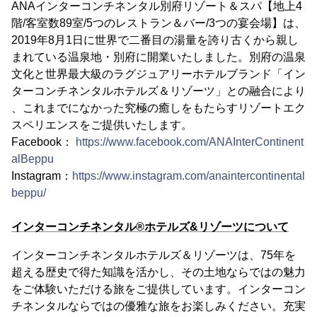
ANAインターコンチネンタル別府リゾート＆スパ【地上4
階/客室数89室/5つのレストラン＆バー/3つの宴会場】は、
2019年8月1日に世界で⼆番⽬の湯量を誇り古くから親し
まれている温泉地・別府に開業いたしました。別府の温泉
文化と世界最大級のラグジュアリーホテルブランド「イン
ターコンチネンタルホテルズ＆リゾーツ」との融合により
、これまでになかった究極の癒しをもたらすリゾートエク
スペリエンスをご提供いたします。
Facebook：
https://www.facebook.com/ANAInterContinent
alBeppu
Instagram：
https://www.instagram.com/anaintercontinental
beppu/
インターコンチネンタル®ホテルズ&リゾーツについて
インターコンチネンタルホテルズ＆リゾーツは、75年を
超える歴史で得た知識を活かし、その土地ならではの魅力
をご体験いただける旅をご提供しています。インターコン
チネンタルならではの優雅な旅をお楽しみください。充実