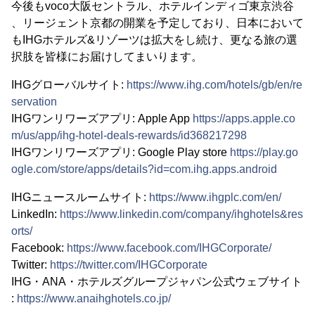
今後もvoco大阪セントラル、ホテルインディゴ東京渋谷
、リージェント京都の開業を予定しており、日本において
もIHGホテルズ&リゾーツは拡大をし続け、更なる旅の選
択肢を皆様にお届けしてまいります。
IHGグローバルサイト:
https://www.ihg.com/hotels/gb/en/re
servation
IHGワンリワーズアプリ: Apple App
https://apps.apple.co
m/us/app/ihg-hotel-deals-rewards/id368217298
IHGワンリワーズアプリ: Google Play store
https://play.go
ogle.com/store/apps/details?id=com.ihg.apps.android
IHGニュースルームサイト:
https://www.ihgplc.com/en/
LinkedIn:
https://www.linkedin.com/company/ihghotels&res
orts/
Facebook:
https://www.facebook.com/IHGCorporate/
Twitter:
https://twitter.com/IHGCorporate
IHG・ANA・ホテルズグループジャパン公式ウェブサイト
:
https://www.anaihghotels.co.jp/