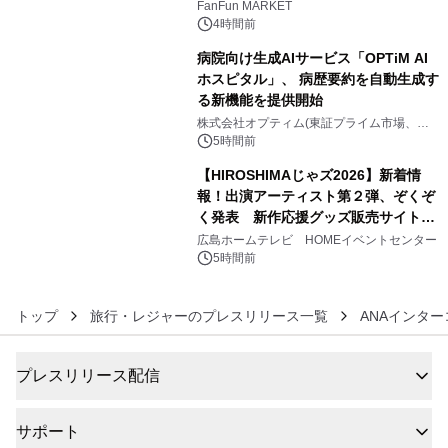
FanFun MARKET
4時間前
病院向け生成AIサービス「OPTiM AI
ホスピタル」、 病歴要約を自動生成す
る新機能を提供開始
5
株式会社オプティム(東証プライム市場、コ
ード：3694)
5時間前
【HIROSHIMAじゃズ2026】新着情
報！出演アーティスト第２弾、ぞくぞ
く発表 新作応援グッズ販売サイトも
6
同時オープンします！
広島ホームテレビ HOMEイベントセンター
5時間前
トップ
旅行・レジャーのプレスリリース一覧
ANAインタ
プレスリリース配信
サポート