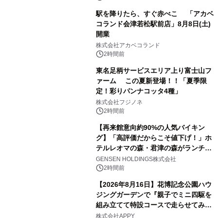
駅を降りたら、すぐ赤べこ 「アカベ
コランド会津若松駅前店」8月8日(土)
開業
株式会社アカベコランド
2時間前
東名足柄サービスエリア上り富士山フ
ァーム この夏新登場！！「夏季限
定！彩りパンナコッタ4種」
株式会社フジノネ
2時間前
【再来館意向約90%の人気バイキン
グ】「高評価だからこそ値下げ！」ホ
テルレオマの森・君津の森がランチバ
イキングの価格改定&繁忙日料金撤廃
GENSEN HOLDINGS株式会社
を実施
2時間前
【2026年8月16日】花博記念公園ハウ
ジングガーデンで『親子でミニ四駆を
組み立てて特設コースで走らせてみよ
う！』を開催
株式会社APPY