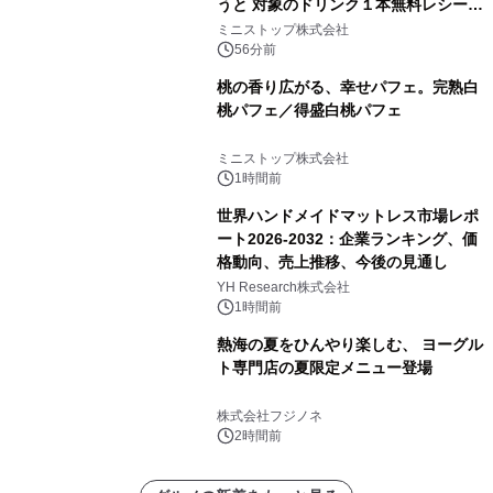
うと 対象のドリンク１本無料レシート
クーポンもらえる！※1
ミニストップ株式会社
56分前
桃の香り広がる、幸せパフェ。完熟白
桃パフェ／得盛白桃パフェ
ミニストップ株式会社
1時間前
世界ハンドメイドマットレス市場レポ
ート2026-2032：企業ランキング、価
格動向、売上推移、今後の見通し
YH Research株式会社
1時間前
熱海の夏をひんやり楽しむ、 ヨーグル
ト専門店の夏限定メニュー登場
株式会社フジノネ
2時間前