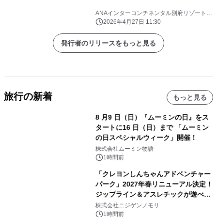
ANAインターコンチネンタル別府リゾート＆
スパ
2026年4月27日 11:30
発行者のリリースをもっと見る
旅行の新着
もっと見る
8 月9 日（日）『ムーミンの日』をス
タートに16 日（日）まで 「ムーミン
の日スペシャルウィーク」開催！
株式会社ムーミン物語
1時間前
「クレヨンしんちゃんアドベンチャー
パーク」2027年春リニューアル決定！
ジップライン＆アスレチックが遊べる
のは今年が最後！ 「ラスト！ドキがム
株式会社ニジゲンノモリ
ネムネ～大作戦！」始動
1時間前