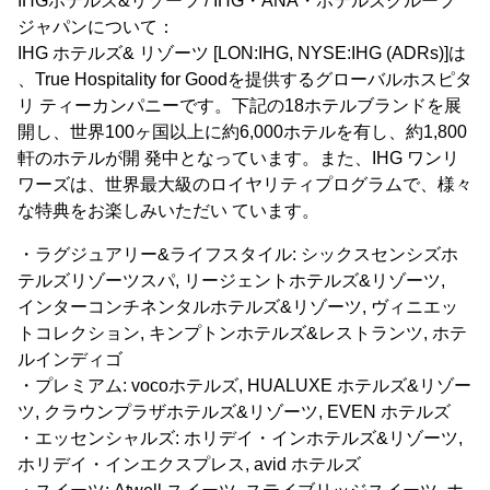
IHGホテルズ&リゾーツ / IHG・ANA・ホテルズグループ
ジャパンについて：
IHG ホテルズ& リゾーツ [LON:IHG, NYSE:IHG (ADRs)]は
、True Hospitality for Goodを提供するグローバルホスピタ
リ ティーカンパニーです。下記の18ホテルブランドを展
開し、世界100ヶ国以上に約6,000ホテルを有し、約1,800
軒のホテルが開 発中となっています。また、IHG ワンリ
ワーズは、世界最大級のロイヤリティプログラムで、様々
な特典をお楽しみいただい ています。
・ラグジュアリー&ライフスタイル: シックスセンシズホ
テルズリゾーツスパ, リージェントホテルズ&リゾーツ,
インターコンチネンタルホテルズ&リゾーツ, ヴィニエッ
トコレクション, キンプトンホテルズ&レストランツ, ホテ
ルインディゴ
・プレミアム: vocoホテルズ, HUALUXE ホテルズ&リゾー
ツ, クラウンプラザホテルズ&リゾーツ, EVEN ホテルズ
・エッセンシャルズ: ホリデイ・インホテルズ&リゾーツ,
ホリデイ・インエクスプレス, avid ホテルズ