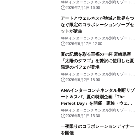
ANAインターコンチネンタル別府リゾート＆
スパ
2026年7月1日 16:00
アートとウェルネスが地域と世界をつ
なぐ限定のコラボレーションソープセ
ットが誕生
ANAインターコンチネンタル別府リゾート＆
スパ
2026年6月17日 12:00
夏の記憶を彩る至福の一杯 宮崎県産
「太陽のタマゴ」を贅沢に使用した夏
限定のパフェが登場
ANAインターコンチネンタル別府リゾート＆
スパ
2026年6月2日 18:00
ANAインターコンチネンタル別府リゾ
ート＆スパ、夏の特別企画「The
Perfect Day」を開催 家族・ウェル
ネス・プライベートの3つの滞在体験
ANAインターコンチネンタル別府リゾート＆
スパ
を提供
2026年5月1日 15:30
一夜限りのコラボレーションディナー
を開催