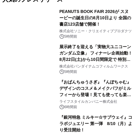
PEANUTS BOOK FAIR 2026が スヌ
ーピーの誕生日の8月10日より 全国の
書店123店舗で開催！
1
株式会社ソニー・クリエイティブプロダクツ
5時間前
展示終了を迎える「実物大ユニコーン
ガンダム立像」 フィナーレ企画始動！
8月22日(土)から10日間限定で 特別映
2
像『UNICORN GUNDAM Statue ―
株式会社バンダイナムコフィルムワークス
BEYOND POSSIBILITY ―』を上映！
5時間前
『おぱんちゅうさぎ』『んぽちゃむ』
デザインのコスメ＆メイクパフがミル
フィーから登場！見ても使っても楽し
3
い、ポップでキュートなコレクショ
ライフスタイルカンパニー株式会社
ン。
6時間前
『銀河特急 ミルキー☆サブウェイ』コ
ラボジュエリー 第一弾 8/10（月）よ
り受注開始！
4