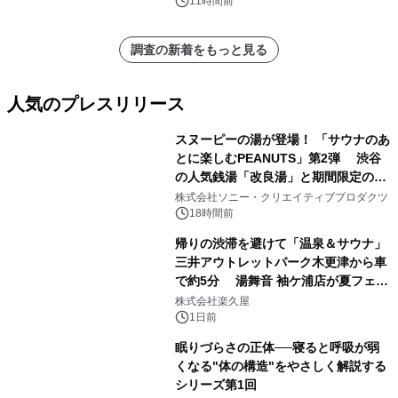
11時間前
調査の新着をもっと見る
人気のプレスリリース
スヌーピーの湯が登場！ 「サウナのあ
とに楽しむPEANUTS」第2弾 渋谷
の人気銭湯「改良湯」と期間限定のコ
1
ラボレーション サウナイキタイコラ
株式会社ソニー・クリエイティブプロダクツ
ボグッズも発売決定！
18時間前
帰りの渋滞を避けて「温泉＆サウナ」
三井アウトレットパーク木更津から車
で約5分 湯舞音 袖ケ浦店が夏フェア
2
メニューを提供
株式会社楽久屋
1日前
眠りづらさの正体──寝ると呼吸が弱
くなる"体の構造"をやさしく解説する
シリーズ第1回
3