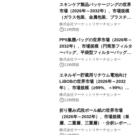
スキンケア製品パッケージングの世界
市場（2026年～2032年）、市場規模
（ガラス包装、金属包装、プラスチッ
ク包装、その他）・分析レポートを発
株式会社マーケットリサーチセンター
表
11時間前
PPS集塵バッグの世界市場（2026年～
2032年）、市場規模（円筒形フィルタ
ーバッグ、平袋型フィルターバッグ、
プリーツフィルターバッグ、その
株式会社マーケットリサーチセンター
他）・分析レポートを発表
11時間前
エネルギー貯蔵用リチウム電池向け
LiBOBの世界市場（2026年～2032
年）、市場規模（≥99%、＜99%）・
分析レポートを発表
株式会社マーケットリサーチセンター
11時間前
折り畳み式段ボール紙の世界市場
（2026年～2032年）、市場規模（単
層、二重層、三重層）・分析レポート
を発表
株式会社マーケットリサーチセンター