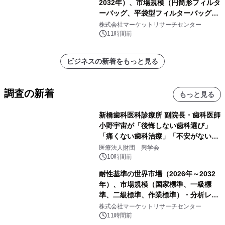
2032年）、市場規模（円筒形フィルタ
ーバッグ、平袋型フィルターバッグ、
プリーツフィルターバッグ、その
株式会社マーケットリサーチセンター
他）・分析レポートを発表
11時間前
ビジネスの新着をもっと見る
調査の新着
もっと見る
新橋歯科医科診療所 副院長・歯科医師
小野宇宙が「後悔しない歯科選び」
「痛くない歯科治療」「不安がない治
療計画」をテーマに専門監修
医療法人財団 興学会
10時間前
耐性基準の世界市場（2026年～2032
年）、市場規模（国家標準、一級標
準、二級標準、作業標準）・分析レポ
ートを発表
株式会社マーケットリサーチセンター
11時間前