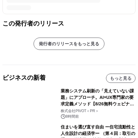
この発行者のリリース
発行者のリリースをもっと見る
ビジネスの新着
もっと見る
業務システム刷新の「見えていない課
題」にアプローチ。AI×UX専門家の要
求定義メソッド【8/26無料ウェビナ
ー】株式会社PIVOT
株式会社PIVOT＜PR＞
8時間前
住まいを選び直す自由 ー住宅流動性と
人生設計の経済学ー （第４回：取引の