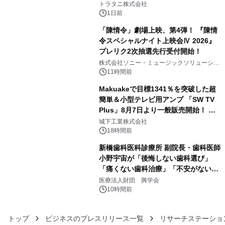
トラタニ株式会社
1日前
「陳情令」劇場上映、第4弾！ 『陳情
令スペシャルナイト上映会Ⅳ 2026』
プレリク2次抽選先行受付開始！
4
株式会社ソニー・ミュージックソリューショ
ンズ
11時間前
Makuakeで目標1341％を突破した超
簡単＆小型テレビ用アンプ 「SW TV
Plus」8月7日より一般販売開始！ ケ
5
ーブル1本つなぐだけ、テレビの音が
城下工業株式会社
ぐっと豊かに
18時間前
新橋歯科医科診療所 副院長・歯科医師
小野宇宙が「後悔しない歯科選び」
「痛くない歯科治療」「不安がない治
6
療計画」をテーマに専門監修
医療法人財団 興学会
10時間前
トップ
ビジネスのプレスリリース一覧
リサーチステーショ