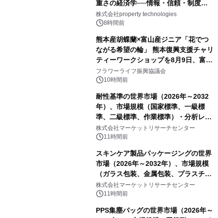
重さの経済学──情報・信頼・制度を
PropTechはどう組み替えるか）｜
株式会社property technologies
PropTech-Lab
8時間前
熊本産胡蝶蘭×富山産ジニア「花でつ
ながる希望の輪」 熊本復興支援チャリ
ティーワークショップを8月9日、富
山・射水で開催
フラワーライフ振興協議会
10時間前
耐性基準の世界市場（2026年～2032
年）、市場規模（国家標準、一級標
準、二級標準、作業標準）・分析レポ
ートを発表
株式会社マーケットリサーチセンター
11時間前
スキンケア製品パッケージングの世界
市場（2026年～2032年）、市場規模
（ガラス包装、金属包装、プラスチッ
ク包装、その他）・分析レポートを発
株式会社マーケットリサーチセンター
表
11時間前
PPS集塵バッグの世界市場（2026年～