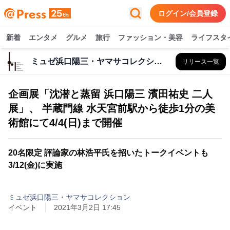
ログイン/会員登録
新着
エンタメ
グルメ
旅行
ファッション・美容
ライフスタ
ミュゼ浜口陽三・ヤマサコレクション
リリース一覧
企画展「沈潜と蒸留 浜口陽三 濱田祐史 二人
展」、 半蔵門線 水天宮前駅から徒歩1分の美
術館にて4/4(日)まで開催
20名限定 評論家の林浩平氏を招いたトークイベントも
3/12(金)に実施
ミュゼ浜口陽三・ヤマサコレクション
イベント
2021年3月2日 17:45