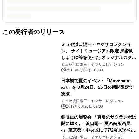
この発行者のリリース
ミュゼ浜口陽三・ヤマサコレクショ
ン、 ナイトミュージアム限定 黒蜜風
しょうゆ等を使った オリジナルカクテ
ルが登場
ミュゼ浜口陽三・ヤマサコレクション
2019年8月23日 13:30
日本橋で夏のイベント「Movement
act」を 8月24日、25日の期間限定で
実演
ミュゼ浜口陽三・ヤマサコレクション
2019年8月20日 09:30
銅版画の展覧会 「真夏のサクランボは
闇に輝く。- 浜口陽三 夏の銅版画展
-」 東京都・中央区にて7/24(水)から
9/23(月祝)まで開催
ミュゼ浜口陽三・ヤマサコレクション