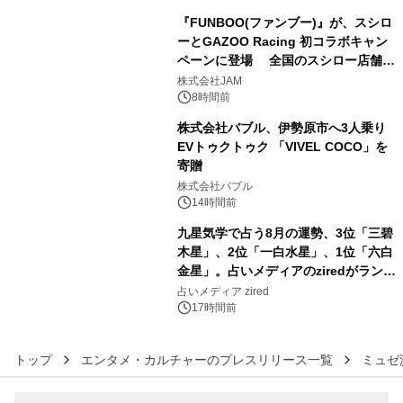
『FUNBOO(ファンブー)』が、スシロ
ーとGAZOO Racing 初コラボキャン
ペーンに登場 全国のスシロー店舗で
4
GR 4車種の FUNBOO(ミニカー)付き
株式会社JAM
メニューが展開されます
8時間前
株式会社バブル、伊勢原市へ3人乗り
EVトゥクトゥク 「VIVEL COCO」を
寄贈
5
株式会社バブル
14時間前
九星気学で占う8月の運勢、3位「三碧
木星」、2位「一白水星」、1位「六白
金星」。占いメディアのziredがランキ
6
ングを発表
占いメディア zired
17時間前
トップ
エンタメ・カルチャーのプレスリリース一覧
ミュゼ