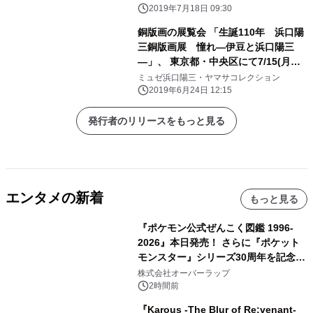
2019年7月18日 09:30
銅版画の展覧会 「生誕110年 浜口陽
三銅版画展 憧れ―伊豆と浜口陽三
―」、 東京都・中央区にて7/15(月祝)
まで開催
ミュゼ浜口陽三・ヤマサコレクション
2019年6月24日 12:15
発行者のリリースをもっと見る
エンタメの新着
もっと見る
『ポケモン公式ぜんこく図鑑 1996-
2026』本日発売！ さらに『ポケット
モンスター』シリーズ30周年を記念し
た画集『ポケットモンスター ビジュア
株式会社オーバーラップ
ルアートブック』の発売決定！ 2026
2時間前
年12月18日（金）、3冊同時発売！
『Karous -The Blur of Re:venant-