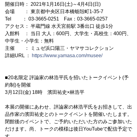
開催日時： 2021年1月16日(土)～4月4日(日)
会場 ： 東京都中央区日本橋蛎殻町1-35-7
Tel ： 03-3665-0251 Fax：03-3665-0257
アクセス： 半蔵門線 水天宮前駅 3番出口 徒歩1分
入館料 ： 当日 大人：600円、大学生・高校生：400円、
中学生・小学生：無料
主催 ： ミュゼ浜口陽三・ヤマサコレクション
詳細URL ：
https://www.yamasa.com/musee/
■20名限定 評論家の林浩平氏を招いたトークイベント(予
約制)を開催
3月12日(金) 18時 濱田祐史×林浩平
本展の開催にあわせ、評論家の林浩平氏をお招きして、出
品作家の濱田祐史とのトークイベントを開催いたします。
閉館後のイベントで、ご予約いただいた方のみご参加いた
だけます。尚、トークの模様は後日YouTubeで配信予定で
す。