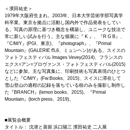
＜濱田祐史＞
1979年大阪府生まれ。2003年、日本大学芸術学部写真学
科卒業。東京を拠点に活動し国内外で作品発表をしてい
る。写真の原理に基づき概念を構築し、ユニークな技法で
常に新しい試みを行う。主な個展に『 K 』、『R G B』、
『C/M/Y』(PGI、東京)、『photograph』、『Primal
Mountain』(GALERIE f5,6、ミュンヘン)がある。スイスの
フォトフェスティバル Images Vevey(2014)、フランスの
エクス=アン=プロヴァンス・フォトフェスティバル(2015)
などに参加。主な写真集に、印刷技術も写真表現のひとつ
とした『C/M/Y』(Fw:Books、2015)、スイスに滞在して
雪山登山の過程の記録を落ちている枝のみを撮影し制作し
た『BRANCH』(lemon books、2015)。『Primal
Mountain』(torch press、2019)。
■展覧会概要
タイトル： 沈潜と蒸留 浜口陽三 濱田祐史 二人展