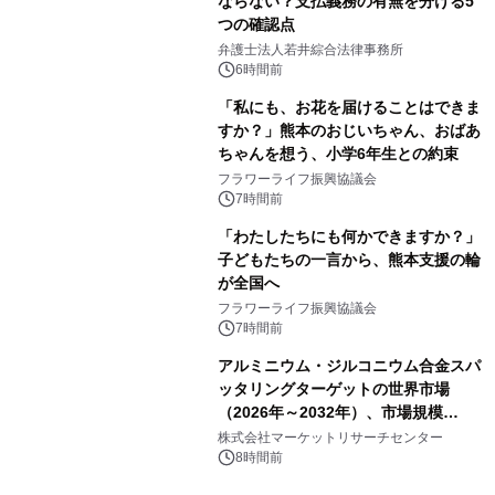
ならない？支払義務の有無を分ける5
つの確認点
弁護士法人若井綜合法律事務所
6時間前
「私にも、お花を届けることはできま
すか？」熊本のおじいちゃん、おばあ
ちゃんを想う、小学6年生との約束
フラワーライフ振興協議会
7時間前
「わたしたちにも何かできますか？」
子どもたちの一言から、熊本支援の輪
が全国へ
フラワーライフ振興協議会
7時間前
アルミニウム・ジルコニウム合金スパ
ッタリングターゲットの世界市場
（2026年～2032年）、市場規模
（0.995、0.999、その他）・分析レポ
株式会社マーケットリサーチセンター
ートを発表
8時間前