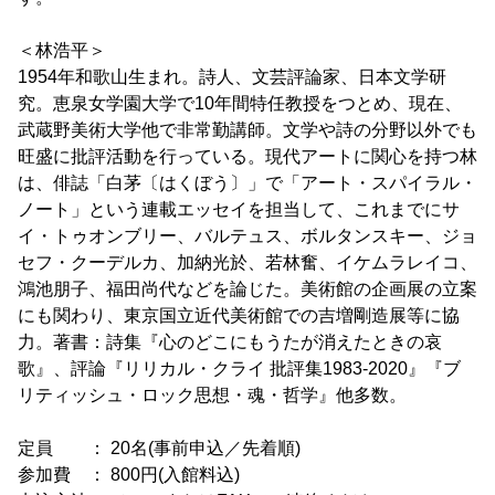
＜林浩平＞
1954年和歌山生まれ。詩人、文芸評論家、日本文学研
究。恵泉女学園大学で10年間特任教授をつとめ、現在、
武蔵野美術大学他で非常勤講師。文学や詩の分野以外でも
旺盛に批評活動を行っている。現代アートに関心を持つ林
は、俳誌「白茅〔はくぼう〕」で「アート・スパイラル・
ノート」という連載エッセイを担当して、これまでにサ
イ・トゥオンブリー、バルテュス、ボルタンスキー、ジョ
セフ・クーデルカ、加納光於、若林奮、イケムラレイコ、
鴻池朋子、福田尚代などを論じた。美術館の企画展の立案
にも関わり、東京国立近代美術館での吉増剛造展等に協
力。著書：詩集『心のどこにもうたが消えたときの哀
歌』、評論『リリカル・クライ 批評集1983-2020』『ブ
リティッシュ・ロック思想・魂・哲学』他多数。
定員 ： 20名(事前申込／先着順)
参加費 ： 800円(入館料込)