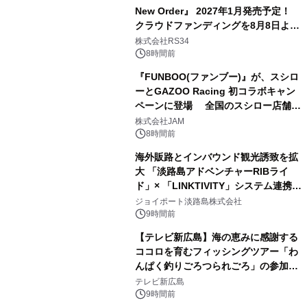
New Order』 2027年1月発売予定！
クラウドファンディングを8月8日より
開始
株式会社RS34
8時間前
『FUNBOO(ファンブー)』が、スシロ
ーとGAZOO Racing 初コラボキャン
ペーンに登場 全国のスシロー店舗で
GR 4車種の FUNBOO(ミニカー)付き
株式会社JAM
メニューが展開されます
8時間前
海外販路とインバウンド観光誘致を拡
大 「淡路島アドベンチャーRIBライ
ド」× 「LINKTIVITY」システム連携を
開始！
ジョイポート淡路島株式会社
9時間前
【テレビ新広島】海の恵みに感謝する
ココロを育むフィッシングツアー「わ
んぱく釣りごろつられごろ」の参加小
学生を募集
テレビ新広島
9時間前