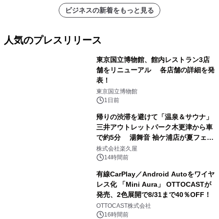
ビジネスの新着をもっと見る
人気のプレスリリース
東京国立博物館、館内レストラン3店
舗をリニューアル 各店舗の詳細を発
表！
1
東京国立博物館
1日前
帰りの渋滞を避けて「温泉＆サウナ」
三井アウトレットパーク木更津から車
で約5分 湯舞音 袖ケ浦店が夏フェア
2
メニューを提供
株式会社楽久屋
14時間前
有線CarPlay／Android Autoをワイヤ
レス化 「Mini Aura」 OTTOCASTが
発売、2色展開で8/31まで40％OFF！
3
OTTOCAST株式会社
16時間前