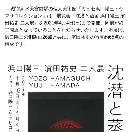
半蔵門線 水天宮前駅の個人美術館「ミュゼ浜口陽三・ヤ
マサコレクション」は、展覧会『沈潜と蒸留 浜口陽三 濱
田祐史 二人展』を2021年4月4日(日)まで開催、同展が終
了間近となっていることをお知らせいたします。本展は、
浜口陽三の銅版画26点と共に、濱田祐史の写真約65点の
構成です。