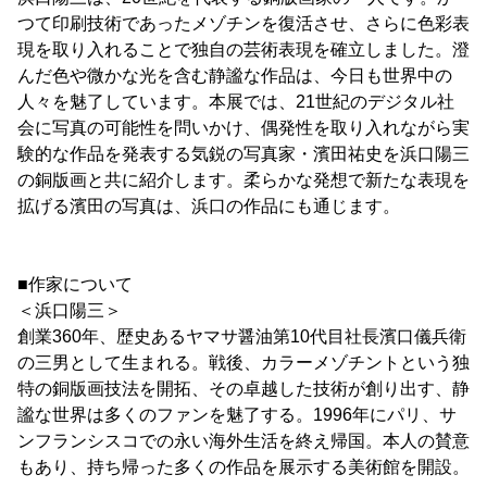
つて印刷技術であったメゾチンを復活させ、さらに色彩表
現を取り入れることで独自の芸術表現を確立しました。澄
んだ色や微かな光を含む静謐な作品は、今日も世界中の
人々を魅了しています。本展では、21世紀のデジタル社
会に写真の可能性を問いかけ、偶発性を取り入れながら実
験的な作品を発表する気鋭の写真家・濱田祐史を浜口陽三
の銅版画と共に紹介します。柔らかな発想で新たな表現を
拡げる濱田の写真は、浜口の作品にも通じます。
■作家について
＜浜口陽三＞
創業360年、歴史あるヤマサ醤油第10代目社長濱口儀兵衛
の三男として生まれる。戦後、カラーメゾチントという独
特の銅版画技法を開拓、その卓越した技術が創り出す、静
謐な世界は多くのファンを魅了する。1996年にパリ、サ
ンフランシスコでの永い海外生活を終え帰国。本人の賛意
もあり、持ち帰った多くの作品を展示する美術館を開設。