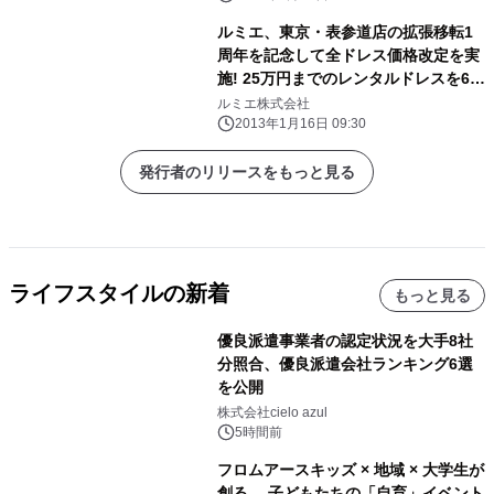
ルミエ、東京・表参道店の拡張移転1
周年を記念して全ドレス価格改定を実
施! 25万円までのレンタルドレスを6、
8、10、12万円の均一価格でご提供!
ルミエ株式会社
2013年1月16日 09:30
発行者のリリースをもっと見る
ライフスタイルの新着
もっと見る
優良派遣事業者の認定状況を大手8社
分照合、優良派遣会社ランキング6選
を公開
株式会社cielo azul
5時間前
フロムアースキッズ × 地域 × 大学生が
創る、 子どもたちの「自育」イベント