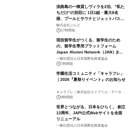
淡路島の一棟貸しヴィラを2泊、"私た
ちだけ"の別荘に 1日1組・最大8名
様、プールとサウナとジェットバス付
3
きで Villa Mon Temps AWAJIの連泊
株式会社ぷらど
素泊りプラン
17時間前
現役留学生がつくる、留学生のため
の、留学生専用プラットフォーム
Japan Alumni Network（JAN）β版
4
をリリース
一般社団法人日本国際化推進協会
7時間前
学園生活コミュニティ「キャラフレ」
｜2026『夏祭りイベント』のお知らせ
5
キャラフレ｜株式会社エイプリル・データ・
デザインズ
9時間前
世界とつながる、日本をひらく。 創立
13周年、JAPI公式Webサイトを全面
リニューアル
6
一般社団法人日本国際化推進協会