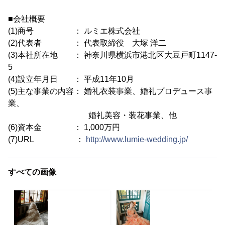
■会社概要
(1)商号 ： ルミエ株式会社
(2)代表者 ： 代表取締役 大塚 洋二
(3)本社所在地 ： 神奈川県横浜市港北区大豆戸町1147-
5
(4)設立年月日 ： 平成11年10月
(5)主な事業の内容： 婚礼衣装事業、婚礼プロデュース事
業、
婚礼美容・装花事業、他
(6)資本金 ： 1,000万円
(7)URL ：
http://www.lumie-wedding.jp/
すべての画像