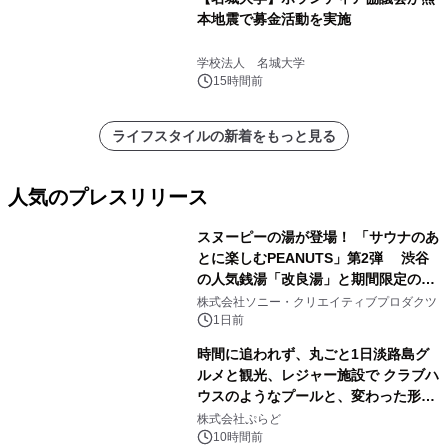
本地震で募金活動を実施
学校法人 名城大学
15時間前
ライフスタイルの新着をもっと見る
人気のプレスリリース
スヌーピーの湯が登場！ 「サウナのあ
とに楽しむPEANUTS」第2弾 渋谷
の人気銭湯「改良湯」と期間限定のコ
1
ラボレーション サウナイキタイコラ
株式会社ソニー・クリエイティブプロダクツ
ボグッズも発売決定！
1日前
時間に追われず、丸ごと1日淡路島グ
ルメと観光、レジャー施設で クラブハ
ウスのようなプールと、変わった形の
2
サウナも 「THE BOXY AWAJI」のお
株式会社ぷらど
得な素泊まり連泊プランで
10時間前