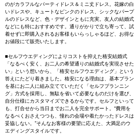
のがカラフルなパーティドレス＆ミニ丈ドレス。花嫁の白
いドレスや、キュートなピンクのドレス、シックなパープ
ルのドレスなど、色・デザインともに充実。友人の結婚式
などにも特におすすめです。通りがかりで立ち寄って、試
着せずに即購入されるお客様もいらっしゃるほど、お得な
お値段にて販売いたします。
■セルフウエディングによりコストを抑えた格安結婚式
「なるべく安く、お二人の希望通りの結婚式を実現させた
い」という想いから、「格安セルフウエディング」という
答えにたどり着きました。格安になる理由は、基本プラン
を基にお二人に組み立てていただく「セルフプランニン
グ」方式を採用し、無駄を省いて必要なものだけを選び、
自分仕様にカスタマイズできるからです。セルフといって
も、打合せから当日までお二人を完全サポート。“費用を
なるべくおさえつつも、憧れの会場や着たかったドレスは
妥協しない。”そんなお客様の要望に応えた、大満足のウ
エディングスタイルです。