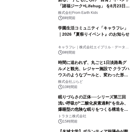
「諸福ジーク×Lifehug」 を8月23日
(日)開催
株式会社From Earth Kids
8時間前
学園生活コミュニティ「キャラフレ」
｜2026『夏祭りイベント』のお知らせ
キャラフレ｜株式会社エイプリル・データ・
デザインズ
9時間前
時間に追われず、丸ごと1日淡路島グ
ルメと観光、レジャー施設で クラブハ
ウスのようなプールと、変わった形の
サウナも 「THE BOXY AWAJI」のお
株式会社ぷらど
得な素泊まり連泊プランで
10時間前
眠りづらさの正体──シリーズ第三回
浅い呼吸が"二酸化炭素過剰"を生み、
爆睡型の危険な眠りをつくる構造を解
説
トラタニ株式会社
15時間前
【名城大学】ボランティア協議会が熊