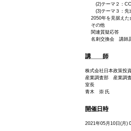
(2)テーマ２：CO
(3)テーマ３：
2050年を見据え
その他
関連質疑応答
名刺交換会 講師
講 師
株式会社日本政策投
産業調査部 産業調
室長
青木 崇 氏
開催日時
2021年05月10日(月) 09: