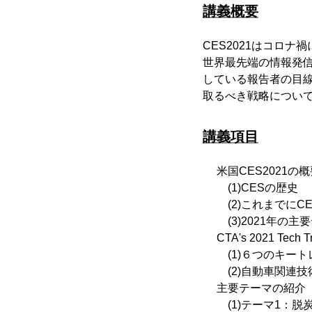
講義概要
CES2021はコロ
世界最先端の情報発信
している報告者の目線
取るべき戦略につい
講義項目
米国CES2021の
(1)CESの歴史
(2)これまでにC
(3)2021年の主
CTA's 2021 Tech T
(1)６つのキート
(2)自動車関連技
主要テーマの紹介
(1)テーマ1：脱