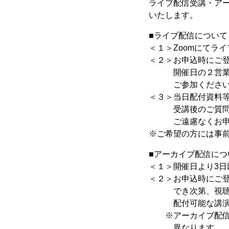
ライブ配信受講・ア
いたします。
■ライブ配信について
＜１＞Zoomにてラ
＜２＞お申込時にご登
開催日の２営業日前
ご参加ください
＜３＞当日配付資料
受講後のご質問等
ご遠慮なくお申し
※ご希望の方には事
■アーカイブ配信につ
＜１＞開催日より3日
＜２＞お申込時にご
でき次第、視聴用
配付可能な講演資
※アーカイブ配信の
異なります。