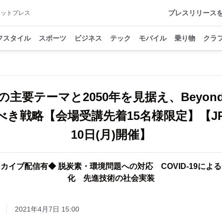
プレスリリース
アットプレス
フスタイル
スポーツ
ビジネス
テック
モバイル
乗り物
クラ
21の主要テーマと2050年を見据え、Beyo
き戦略【会場受講先着15名様限定】【JP
10日(月)開催】
カイブ配信有◆ 脱炭素・環境問題への対応 COVID-19によ
化 先進技術の社会実装
2021年4月7日 15:00