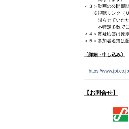
＜３＞動画の公開期
※視聴リンク（ＵＲ
限らせていただ
不特定多数でご覧
＜４＞質疑応答は原
＜５＞参加者名簿は
〔詳細・申し込み〕
https://www.jpi.co.
【お問合せ】