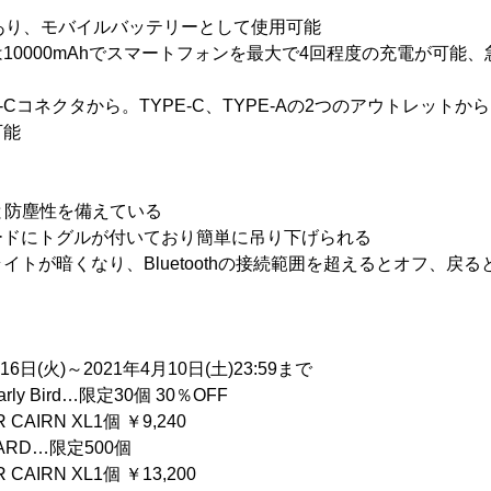
あり、モバイルバッテリーとして使用可能
0000mAhでスマートフォンを最大で4回程度の充電が可能、急速
-Cコネクタから。TYPE-C、TYPE-Aの2つのアウトレット
可能
性と防塵性を備えている
ードにトグルが付いており簡単に吊り下げられる
イトが暗くなり、Bluetoothの接続範囲を超えるとオフ、戻
】
6日(火)～2021年4月10日(土)23:59まで
ly Bird…限定30個 30％OFF
N XL1個 ￥9,240
…限定500個
N XL1個 ￥13,200