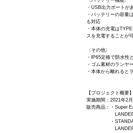
〈バッテリー機能〉
・USB出力ポートが
・バッテリーの容量は1
も対応
・本体の充電はTYPE
スを充電することが
〈その他〉
・IP65定格で防水
・ゴム素材のランヤ
・本体から離れるとラ
【プロジェクト概要
実施期間：2021年2月1
販売商品：・Super Ear
LANDER CAIR
・STANDARD
LANDER CAIR