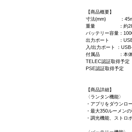
【商品概要】
寸法(mm) ：45mm 
重量 ：約28
バッテリー容量：1000
出力ポート ：USB
入/出力ポート ：USB
付属品 ：本体、充電
TELEC認証取得予定
PSE認証取得予定
【商品詳細】
〈ランタン機能〉
・アプリをダウンロ
・最大350ルーメン
・調光機能、ストロ