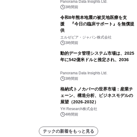
すると予測されており、予測期間
Panorama Data Insights Ltd.
（2026年～2036年）
3時間前
令和8年熊本地震の被災地医療を支
援 『今日の臨床サポート』を無償提
供
エルゼビア・ジャパン株式会社
3時間前
動的データ管理システム市場は、2025
年に542億米ドルと推定され、2036
Panorama Data Insights Ltd.
3時間前
格納式トノカバーの世界市場：産業チ
ェーン、構造分析、ビジネスモデルの
展望（2026-2032）
YH Research株式会社
4時間前
テックの新着をもっと見る