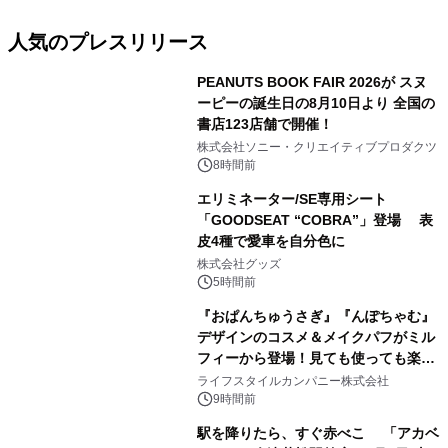
人気のプレスリリース
PEANUTS BOOK FAIR 2026が スヌ
ーピーの誕生日の8月10日より 全国の
書店123店舗で開催！
1
株式会社ソニー・クリエイティブプロダクツ
8時間前
エリミネーター/SE専用シート
「GOODSEAT “COBRA”」登場 表
皮4種で愛車を自分色に
2
株式会社グッズ
5時間前
『おぱんちゅうさぎ』『んぽちゃむ』
デザインのコスメ＆メイクパフがミル
フィーから登場！見ても使っても楽し
3
い、ポップでキュートなコレクショ
ライフスタイルカンパニー株式会社
ン。
9時間前
駅を降りたら、すぐ赤べこ 「アカベ