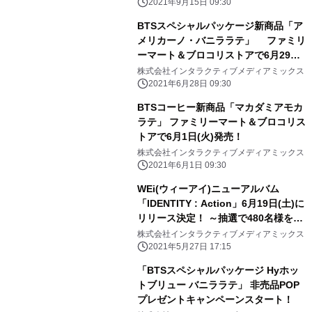
2021年9月15日 09:30
BTSスペシャルパッケージ新商品「ア
メリカーノ・バニララテ」 ファミリ
ーマート＆ブロコリストアで6月29日
(火)発売！
株式会社インタラクティブメディアミックス
2021年6月28日 09:30
BTSコーヒー新商品「マカダミアモカ
ラテ」 ファミリーマート＆ブロコリス
トアで6月1日(火)発売！
株式会社インタラクティブメディアミックス
2021年6月1日 09:30
WEi(ウィーアイ)ニューアルバム
「IDENTITY : Action」6月19日(土)に
リリース決定！ ～抽選で480名様をオ
ンラインサイン会にご招待！～
株式会社インタラクティブメディアミックス
2021年5月27日 17:15
「BTSスペシャルパッケージ Hyホッ
トブリュー バニララテ」 非売品POP
プレゼントキャンペーンスタート！