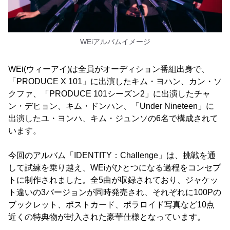
WEiアルバムイメージ
WEi(ウィーアイ)は全員がオーディション番組出身で、
「PRODUCE X 101」に出演したキム・ヨハン、カン・ソ
クファ、「PRODUCE 101シーズン2」に出演したチャ
ン・デヒョン、キム・ドンハン、「Under Nineteen」に
出演したユ・ヨンハ、キム・ジュンソの6名で構成されて
います。
今回のアルバム「IDENTITY：Challenge」は、挑戦を通
して試練を乗り越え、WEiがひとつになる過程をコンセプ
トに制作されました。全5曲が収録されており、ジャケッ
ト違いの3バージョンが同時発売され、それぞれに100Pの
ブックレット、ポストカード、ポラロイド写真など10点
近くの特典物が封入された豪華仕様となっています。