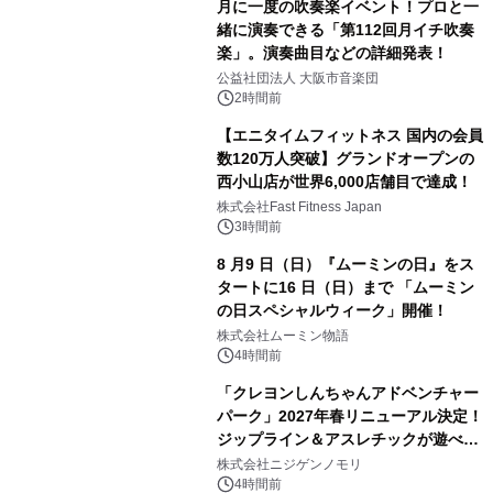
月に一度の吹奏楽イベント！プロと一
緒に演奏できる「第112回月イチ吹奏
楽」。演奏曲目などの詳細発表！
公益社団法人 大阪市音楽団
2時間前
【エニタイムフィットネス 国内の会員
数120万人突破】グランドオープンの
西小山店が世界6,000店舗目で達成！
株式会社Fast Fitness Japan
3時間前
8 月9 日（日）『ムーミンの日』をス
タートに16 日（日）まで 「ムーミン
の日スペシャルウィーク」開催！
株式会社ムーミン物語
4時間前
「クレヨンしんちゃんアドベンチャー
パーク」2027年春リニューアル決定！
ジップライン＆アスレチックが遊べる
のは今年が最後！ 「ラスト！ドキがム
株式会社ニジゲンノモリ
ネムネ～大作戦！」始動
4時間前