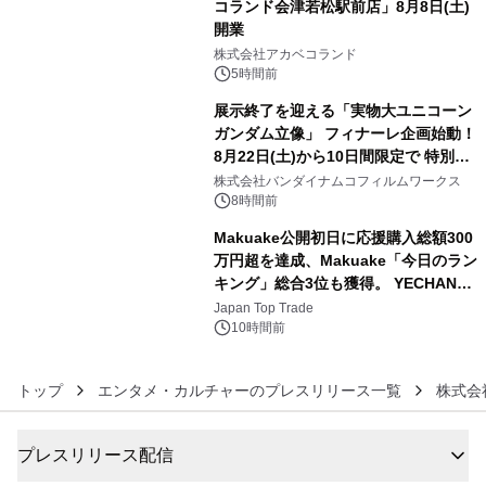
コランド会津若松駅前店」8月8日(土)
開業
4
株式会社アカベコランド
5時間前
展示終了を迎える「実物大ユニコーン
ガンダム立像」 フィナーレ企画始動！
8月22日(土)から10日間限定で 特別映
5
像『UNICORN GUNDAM Statue ―
株式会社バンダイナムコフィルムワークス
BEYOND POSSIBILITY ―』を上映！
8時間前
Makuake公開初日に応援購入総額300
万円超を達成、Makuake「今日のラン
キング」総合3位も獲得。 YECHAN音
6
浴シンギングボウル第2弾の大型サイ
Japan Top Trade
ズ（XL・2XL・3XL）を先行販売中
10時間前
トップ
エンタメ・カルチャーのプレスリリース一覧
株式会
プレスリリース配信