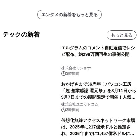
エンタメの新着をもっと見る
テックの新着
もっと見る
エルグラムのコメント自動返信でレシ
ピ配布、約298万回再生の事例公開
株式会社ミショナ
3時間前
おかげさまで36周年！パソコン工房
「超 創業感謝 還元祭」を8月11日から
9月7日までの期間限定で開催！人気の
ゲーミングPCや高性能ノートPCなど
株式会社ユニットコム
対象iiyama PCのご購入で最大3万円分
3時間前
相当を還元
仮想化無線アクセスネットワーク市場
は、2025年に217億米ドルと推定さ
れ、2036年までに1,457億米ドルに達