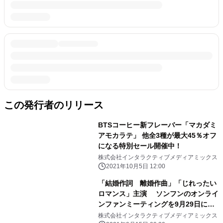
この発行者のリリース
BTSコーヒー新フレーバー「マカダミ
アモカラテ」 他全3種が最大45％オフ
になる特別セール開催中！
株式会社インタラクティブメディアミックス
2021年10月5日 12:00
「結婚作詞 離婚作曲」「じれったい
ロマンス」主演 ソンフンのオンライ
ンファンミーティングを9月29日に開
催！
株式会社インタラクティブメディアミックス