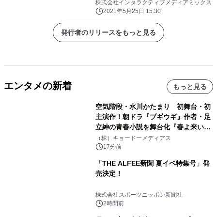
株式会社インタラクティブメディアミックス
2021年5月25日 15:30
発行者のリリースをもっと見る
エンタメの新着
もっと見る
空気階段・水川かたまり 初舞台・初
主演作！朝ドラ『ブギウギ』作者・足
立紳の青春小説を舞台化『春よ来い、
マジで来い』キービジュアル解禁！
（株）キョードーメディアス
17分前
「THE ALFEE新聞 夏イベ特集号」発
売決定！
株式会社スポーツニッポン新聞社
2時間前