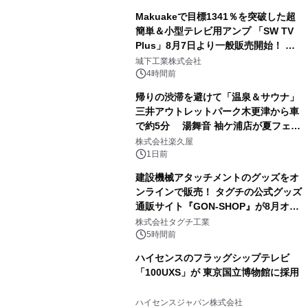
Makuakeで目標1341％を突破した超
簡単＆小型テレビ用アンプ 「SW TV
Plus」8月7日より一般販売開始！ ケ
2
ーブル1本つなぐだけ、テレビの音が
城下工業株式会社
ぐっと豊かに
4時間前
帰りの渋滞を避けて「温泉＆サウナ」
三井アウトレットパーク木更津から車
で約5分 湯舞音 袖ケ浦店が夏フェア
3
メニューを提供
株式会社楽久屋
1日前
建設機械アタッチメントのグッズをオ
ンラインで販売！ タグチの公式グッズ
通販サイト『GON-SHOP』が8月オー
4
プン
株式会社タグチ工業
5時間前
ハイセンスのフラッグシップテレビ
「100UXS」が 東京国立博物館に採用
5
ハイセンスジャパン株式会社