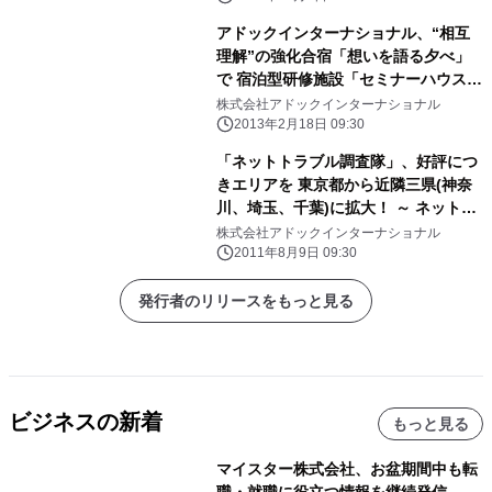
アドックインターナショナル、“相互
理解”の強化合宿「想いを語る夕べ」
で 宿泊型研修施設「セミナーハウス
クロス・ウェーブ府中」を利用可能に
株式会社アドックインターナショナル
2013年2月18日 09:30
「ネットトラブル調査隊」、好評につ
きエリアを 東京都から近隣三県(神奈
川、埼玉、千葉)に拡大！ ～ ネットワ
ーク周りのトラブルからパソコン、サ
株式会社アドックインターナショナル
ーバのトラブルに対応 ～
2011年8月9日 09:30
発行者のリリースをもっと見る
ビジネスの新着
もっと見る
マイスター株式会社、お盆期間中も転
職・就職に役立つ情報を継続発信