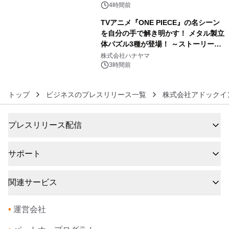
4時間前
TVアニメ『ONE PIECE』の名シーン
を自分の手で解き明かす！ メタル製立
体パズル3種が登場！ ～ストーリーと
6
ギミックが融合した 大人の体験型パズ
株式会社ハナヤマ
ルが8月7日(金)12時より先行予約受付
3時間前
開始～
トップ
ビジネスのプレスリリース一覧
株式会社アドックイ
プレスリリース配信
サポート
関連サービス
•
運営会社