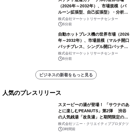
（2026年～2032年）、市場規模（バ
ルーン拡張型、自己拡張型）・分析レ
ポートを発表
株式会社マーケットリサーチセンター
6分前
自動ホットプレス機の世界市場（2026
年～2032年）、市場規模（マルチ開口
バッチプレス、シングル開口バッチプ
レス、連続ホットプレスライン、真空
株式会社マーケットリサーチセンター
成形、その他）・分析レポートを発表
6分前
ビジネスの新着をもっと見る
人気のプレスリリース
スヌーピーの湯が登場！ 「サウナのあ
とに楽しむPEANUTS」第2弾 渋谷
の人気銭湯「改良湯」と期間限定のコ
1
ラボレーション サウナイキタイコラ
株式会社ソニー・クリエイティブプロダクツ
ボグッズも発売決定！
3時間前