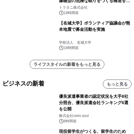
爆睡型の危険な眠りをつくる構造を解
説
トラタニ株式会社
18時間前
【名城大学】ボランティア協議会が熊
本地震で募金活動を実施
学校法人 名城大学
18時間前
ライフスタイルの新着をもっと見る
ビジネスの新着
もっと見る
優良派遣事業者の認定状況を大手8社
分照合、優良派遣会社ランキング6選
を公開
株式会社cielo azul
8時間前
現役留学生がつくる、留学生のため