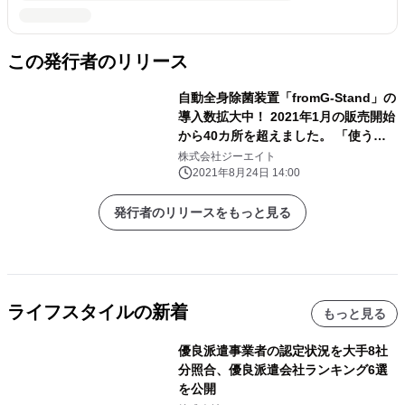
この発行者のリリース
自動全身除菌装置「fromG-Stand」の
導入数拡大中！ 2021年1月の販売開始
から40カ所を超えました。 「使う安
心」と「見える安心」のこれからの除
株式会社ジーエイト
菌対策。
2021年8月24日 14:00
発行者のリリースをもっと見る
ライフスタイルの新着
もっと見る
優良派遣事業者の認定状況を大手8社
分照合、優良派遣会社ランキング6選
を公開