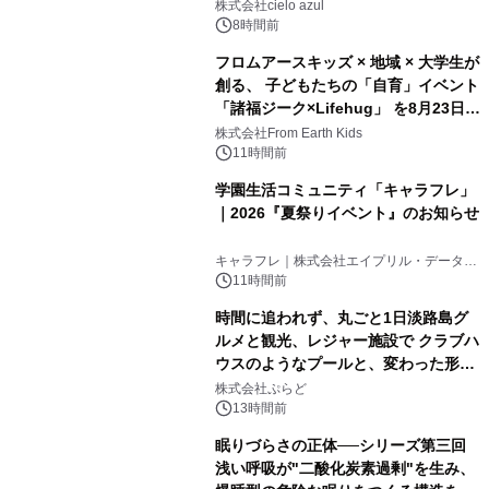
株式会社cielo azul
8時間前
フロムアースキッズ × 地域 × 大学生が
創る、 子どもたちの「自育」イベント
「諸福ジーク×Lifehug」 を8月23日
(日)開催
株式会社From Earth Kids
11時間前
学園生活コミュニティ「キャラフレ」
｜2026『夏祭りイベント』のお知らせ
キャラフレ｜株式会社エイプリル・データ・
デザインズ
11時間前
時間に追われず、丸ごと1日淡路島グ
ルメと観光、レジャー施設で クラブハ
ウスのようなプールと、変わった形の
サウナも 「THE BOXY AWAJI」のお
株式会社ぷらど
得な素泊まり連泊プランで
13時間前
眠りづらさの正体──シリーズ第三回
浅い呼吸が"二酸化炭素過剰"を生み、