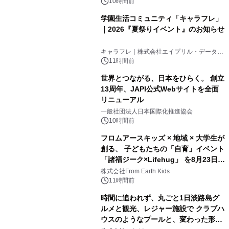
10時間前
学園生活コミュニティ「キャラフレ」
｜2026『夏祭りイベント』のお知らせ
3
キャラフレ｜株式会社エイプリル・データ・
デザインズ
11時間前
世界とつながる、日本をひらく。 創立
13周年、JAPI公式Webサイトを全面
リニューアル
4
一般社団法人日本国際化推進協会
10時間前
フロムアースキッズ × 地域 × 大学生が
創る、 子どもたちの「自育」イベント
「諸福ジーク×Lifehug」 を8月23日
5
(日)開催
株式会社From Earth Kids
11時間前
時間に追われず、丸ごと1日淡路島グ
ルメと観光、レジャー施設で クラブハ
ウスのようなプールと、変わった形の
6