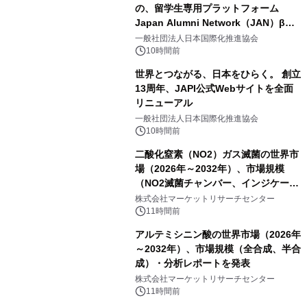
の、留学生専用プラットフォーム
Japan Alumni Network（JAN）β版
をリリース
一般社団法人日本国際化推進協会
10時間前
世界とつながる、日本をひらく。 創立
13周年、JAPI公式Webサイトを全面
リニューアル
一般社団法人日本国際化推進協会
10時間前
二酸化窒素（NO2）ガス滅菌の世界市
場（2026年～2032年）、市場規模
（NO2滅菌チャンバー、インジケータ
ーおよびモニタリングシステム、その
株式会社マーケットリサーチセンター
他）・分析レポートを発表
11時間前
アルテミシニン酸の世界市場（2026年
～2032年）、市場規模（全合成、半合
成）・分析レポートを発表
株式会社マーケットリサーチセンター
11時間前