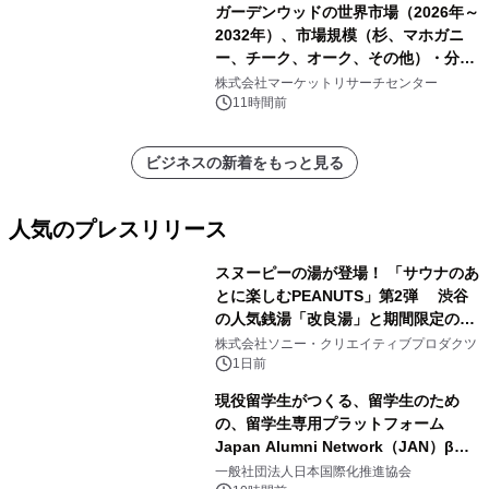
ガーデンウッドの世界市場（2026年～
2032年）、市場規模（杉、マホガニ
ー、チーク、オーク、その他）・分析
レポートを発表
株式会社マーケットリサーチセンター
11時間前
ビジネスの新着をもっと見る
人気のプレスリリース
スヌーピーの湯が登場！ 「サウナのあ
とに楽しむPEANUTS」第2弾 渋谷
の人気銭湯「改良湯」と期間限定のコ
1
ラボレーション サウナイキタイコラ
株式会社ソニー・クリエイティブプロダクツ
ボグッズも発売決定！
1日前
現役留学生がつくる、留学生のため
の、留学生専用プラットフォーム
Japan Alumni Network（JAN）β版
2
をリリース
一般社団法人日本国際化推進協会