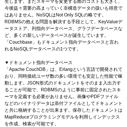
生します。またスキーマを変更する際のコストも大きく、
今後益々需要の高まっていく非構造データの扱いも得意で
はありません。NoSQLはNot Only SQLの略です。
RDBMSの抱える問題を解決する手段として、KeyValueデ
ータストア、列指向データベース、グラフデータベースな
ど、多くの新しいデータベースが誕生しています。
「Couchbase」もドキュメント指向データベースと言わ
れるNoSQLデータベースの1つです。
▼ドキュメント指向データベース
「Apache CouchDB」は、Erlangという言語で開発されて
おり、同時接続ユーザ数の多い環境でも安定した性能で稼
動します。JSON形式のドキュメントをそのまま入出力す
ることが可能で、RDBMSのように事前に固定されたスキ
ーマを定義する必要がありません。画像やPDFファイル
などのバイナリデータは添付ファイルとしてドキュメント
と共に格納することが出来ます。保存したドキュメントは
MapReduceプログラミングモデルを利用しインデックス
を作成、検索が可能です。