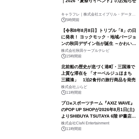
｜2026『夏祭りイベント』のお知らせ
3
キャラフレ｜株式会社エイプリル・データ・
デザインズ
5時間前
【令和8年8月8日】トリプル「8」の日
に発表！ ヨックモック・地域バージョ
ンの秋田デザイン缶が誕生 ～かわいい
4
秋田犬の子犬と秋田の四季と名所を巡
株式会社秋田ケーブルテレビ
るパッケージ～ 9月1日(火)秋田県内で
15時間前
販売開始
北前船の歴史が息づく港町・三国湊で
上質な滞在を 「オーベルジュほまち
三國湊」 1泊2食付の旅行商品を発売
5
株式会社ぷらど
11時間前
プロeスポーツチーム『AXIZ WAVE』
のPOP UP SHOPが2026年8月1日(土)
よりSHIBUYA TSUTAYA 6階 IP書店で
6
開催決定！！
株式会社ClaN Entertainment
11時間前