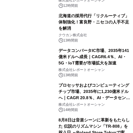
株式会社レポートオーシャン
速
12時間前
北海道の採用代行「リクルーティブ」
体制強化！富良野・ニセコの人手不足
を解消
クウカン株式会社
13時間前
データコンバータIC市場、2035年141
億米ドルへ成長｜CAGR6.4％、AI・
5G・IoT需要が市場拡大を加速
株式会社レポートオーシャン
13時間前
プロセッサおよびコンピューティング
チップ市場、2035年に1,230億米ドル
へ｜CAGR 20.8％、AI・データセンタ
ー需要が成長を牽引
株式会社レポートオーシャン
14時間前
8月8日は音楽シーンに革新をもたらし
た 伝説のリズムマシン「TR-808」を
祝う日 ～Roland Store Tokyoで実機