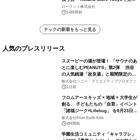
を展示しての 記念キャンペーンを開
ローランド株式会社
催 英国ラジオ「NTS」の 特別プログ
14時間前
ラムや、「TR-808」を愛する伝説的
アーティストを フィーチャーしたアニ
テックの新着をもっと見る
メーションを公開～
人気のプレスリリース
スヌーピーの湯が登場！ 「サウナのあ
とに楽しむPEANUTS」第2弾 渋谷
の人気銭湯「改良湯」と期間限定のコ
1
ラボレーション サウナイキタイコラ
株式会社ソニー・クリエイティブプロダクツ
ボグッズも発売決定！
1日前
フロムアースキッズ × 地域 × 大学生が
創る、 子どもたちの「自育」イベント
「諸福ジーク×Lifehug」 を8月23日
2
(日)開催
株式会社From Earth Kids
4時間前
学園生活コミュニティ「キャラフレ」