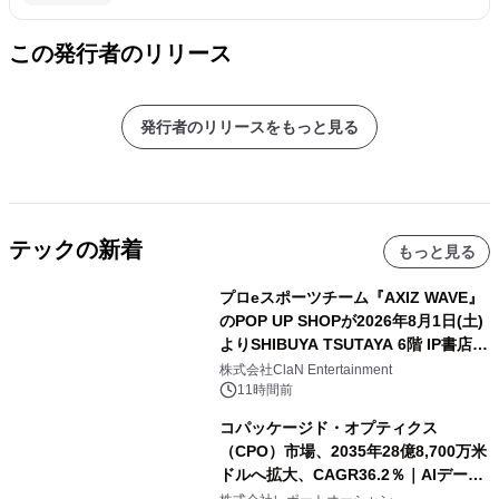
この発行者のリリース
発行者のリリースをもっと見る
テックの新着
もっと見る
プロeスポーツチーム『AXIZ WAVE』
のPOP UP SHOPが2026年8月1日(土)
よりSHIBUYA TSUTAYA 6階 IP書店で
開催決定！！
株式会社ClaN Entertainment
11時間前
コパッケージド・オプティクス
（CPO）市場、2035年28億8,700万米
ドルへ拡大、CAGR36.2％｜AIデータ
センター・高速光通信需要が成長を加