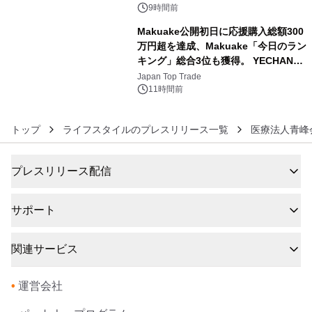
BEYOND POSSIBILITY ―』を上映！
9時間前
Makuake公開初日に応援購入総額300
万円超を達成、Makuake「今日のラン
キング」総合3位も獲得。 YECHAN音
6
浴シンギングボウル第2弾の大型サイ
Japan Top Trade
ズ（XL・2XL・3XL）を先行販売中
11時間前
トップ
ライフスタイルのプレスリリース一覧
医療法人青峰
プレスリリース配信
サポート
関連サービス
•
運営会社