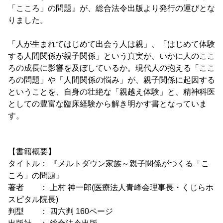
「こころ」の問題』が、総合法令出版より発行の運びとな
りました。
「人が生まれてはじめて出会う人は親」、「はじめて体験
する人間関係が親子関係」という真実が、いかに人のここ
ろの成長に影響を及ぼしているか。現代人の抱える「ここ
ろの問題」や「人間関係の悩み」が、親子関係に起因する
ということを、自身の壮絶な「親越え体験」と、精神科医
としての豊富な臨床経験から解き明かす書となっていま
す。
【書籍概要】
タイトル： 『メルトダウン家族～親子関係がつくる「こ
ころ」の問題』
著者 ： 上村 神一郎(医療法人青峰会理事長・くじらホ
スピタル院長)
判型 ： 四六判 160ページ