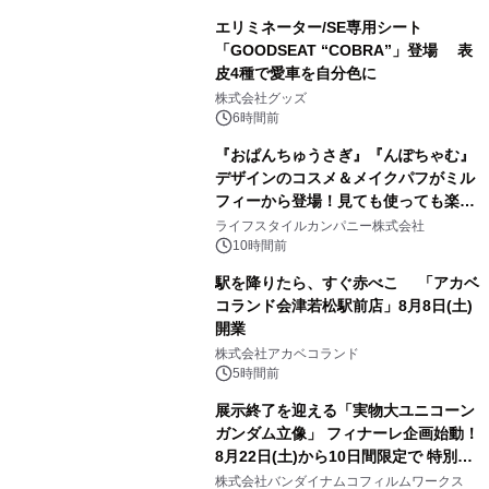
エリミネーター/SE専用シート
「GOODSEAT “COBRA”」登場 表
皮4種で愛車を自分色に
2
株式会社グッズ
6時間前
『おぱんちゅうさぎ』『んぽちゃむ』
デザインのコスメ＆メイクパフがミル
フィーから登場！見ても使っても楽し
3
い、ポップでキュートなコレクショ
ライフスタイルカンパニー株式会社
ン。
10時間前
駅を降りたら、すぐ赤べこ 「アカベ
コランド会津若松駅前店」8月8日(土)
開業
4
株式会社アカベコランド
5時間前
展示終了を迎える「実物大ユニコーン
ガンダム立像」 フィナーレ企画始動！
8月22日(土)から10日間限定で 特別映
5
像『UNICORN GUNDAM Statue ―
株式会社バンダイナムコフィルムワークス