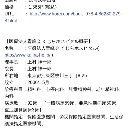
出版社 ： 総合法令出版
価格 ： 1,365円(税込)
URL ：
http://www.horei.com/book_978-4-86280-279-
8.html
【医療法人青峰会 くじらホスピタル概要】
名称 ：医療法人青峰会 くじらホスピタル(
http://www.kujira-hp.jp/
)
理事長 ：上村 神一郎
院長 ：上村 神一郎
所在地 ：東京都江東区枝川三丁目8-25
設立 ：2006年5月
診療科目：精神科、心療内科、児童精神科、老年精神科、
内科
病床数 ：92床 ［一般病床59床、亜急性期病床30床、
重症加算病床3床］
機関指定：保険医療機関、労災保険指定医療機関、生活保
護法指定医療機関、