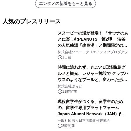
エンタメの新着をもっと見る
人気のプレスリリース
スヌーピーの湯が登場！ 「サウナのあ
とに楽しむPEANUTS」第2弾 渋谷
の人気銭湯「改良湯」と期間限定のコ
1
ラボレーション サウナイキタイコラ
株式会社ソニー・クリエイティブプロダクツ
ボグッズも発売決定！
1日前
時間に追われず、丸ごと1日淡路島グ
ルメと観光、レジャー施設で クラブハ
ウスのようなプールと、変わった形の
2
サウナも 「THE BOXY AWAJI」のお
株式会社ぷらど
得な素泊まり連泊プランで
11時間前
現役留学生がつくる、留学生のため
の、留学生専用プラットフォーム
Japan Alumni Network（JAN）β版
3
をリリース
一般社団法人日本国際化推進協会
8時間前