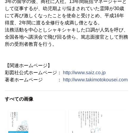
3年の留学の後、商社に入社。13年間統括マネージャーと
して従事するが、幼児期より悩まされていた霊障が30歳
にて再び激しくなったことを使命と受けとめ、平成16年
得度、2年間に渡る全修行を成満し僧となる。
法務活動を中心としシャキシャキした口調が人気を呼び、
全国各地へ講演会で飛び回る傍ら、篤志面接官として刑務
所の受刑者教育を行う。
【関連ホームページ】
彩図社公式ホームページ：
http://www.saiz.co.jp
著者ホームページ ：
http://www.takimotokousei.com
すべての画像