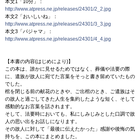
本文1「10分」：
http://www.atpress.ne.jp/releases/24301/2_2.jpg
本文2「おいしいね」：
http://www.atpress.ne.jp/releases/24301/3_3.jpg
本文3「パジャマ」：
http://www.atpress.ne.jp/releases/24301/4_4.jpg
【本書の内容(はじめにより)】
この本は、誰かに見せるためではなく、葬儀や法要の際
に、遺族が故人に宛てた言葉をそっと書き留めていたもの
でした。
棺を閉じる前の献花のときや、ご出棺のとき、ご遺族はそ
の故人と過ごしてきた人生を集約したような短く、そして
感動的なお言葉を話されます。
そして、法要時においても、私にしみじみとした口調で故
人の思い出をお話しになります。
その故人に対して「最後に伝えたかった」感謝や後悔の気
持ちを、この本にまとめました。