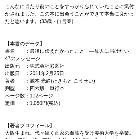
こんなに当たり前のことをすっかり忘れていたことに気付
かされました。この本に出会うことができて本当に良かっ
たと思います。(33歳・自営業)
【本書のデータ】
書名 ：最後に伝えたかったこと ―故人に届けたい
47のメッセージ
出版元 ：株式会社彩図社
出版日 ：2011年2月25日
著者 ：瀧本 光静(たきもと こうせい)
判型 ：四六版 単行本
ページ数：112ページ
定価 ：1,050円(税込)
【著者プロフィール】
大阪生まれ。代々続く画家の血筋を受け美術大学を卒業。