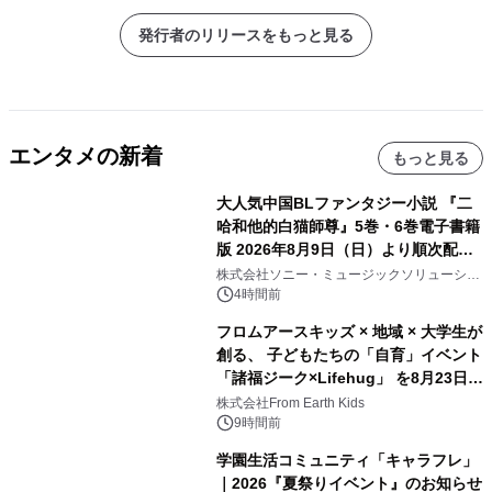
発行者のリリースをもっと見る
エンタメの新着
もっと見る
大人気中国BLファンタジー小説 『二
哈和他的白猫師尊』5巻・6巻電子書籍
版 2026年8月9日（日）より順次配信
開始
株式会社ソニー・ミュージックソリューショ
ンズ
4時間前
フロムアースキッズ × 地域 × 大学生が
創る、 子どもたちの「自育」イベント
「諸福ジーク×Lifehug」 を8月23日
(日)開催
株式会社From Earth Kids
9時間前
学園生活コミュニティ「キャラフレ」
｜2026『夏祭りイベント』のお知らせ