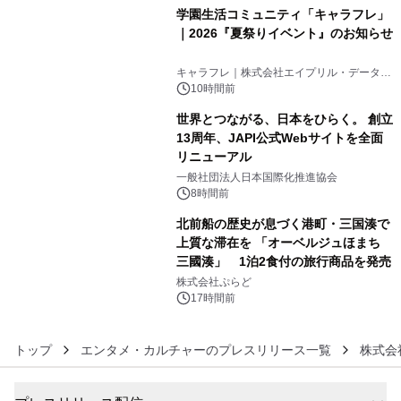
学園生活コミュニティ「キャラフレ」
｜2026『夏祭りイベント』のお知らせ
4
キャラフレ｜株式会社エイプリル・データ・
デザインズ
10時間前
世界とつながる、日本をひらく。 創立
13周年、JAPI公式Webサイトを全面
リニューアル
5
一般社団法人日本国際化推進協会
8時間前
北前船の歴史が息づく港町・三国湊で
上質な滞在を 「オーベルジュほまち
三國湊」 1泊2食付の旅行商品を発売
6
株式会社ぷらど
17時間前
トップ
エンタメ・カルチャーのプレスリリース一覧
株式会