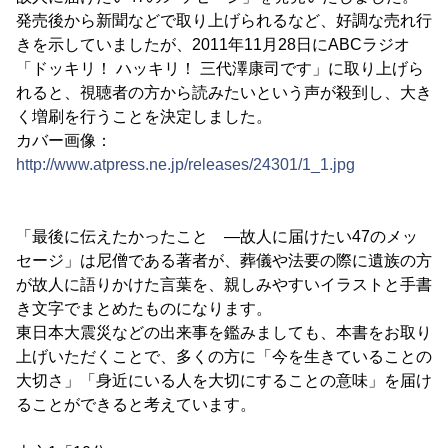
発売後から新聞などで取り上げられるなど、好調な売れ行
きを示していましたが、2011年11月28日にABCラジオ
「ドッキリ！ ハッキリ！ 三代澤康司です」に取り上げら
れると、視聴者の方から読みたいという声が殺到し、大き
く増刷を行うことを決定しました。
カバー画像：
http://www.atpress.ne.jp/releases/24301/1_1.jpg
「最後に伝えたかったこと ―故人に届けたい47のメッ
セージ」は尼僧である著者が、葬儀や法要の際に遺族の方
が故人に語りかけた言葉を、親しみやすいイラストと手書
き文字でまとめたものになります。
東日本大震災などの出来事を鑑みましても、本書をお取り
上げいただくことで、多くの方に「今を生きていることの
大切さ」「身近にいる人を大切にすることの意味」を届け
ることができると考えています。