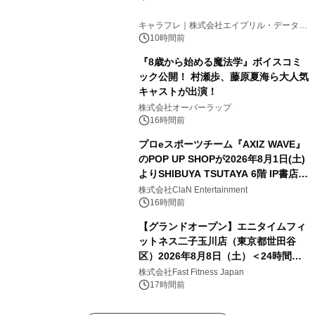
キャラフレ｜株式会社エイプリル・データ・
デザインズ
10時間前
『8歳から始める魔法学』ボイスコミ
ック公開！ 村瀬歩、藤原夏海ら大人気
キャストが出演！
株式会社オーバーラップ
16時間前
プロeスポーツチーム『AXIZ WAVE』
のPOP UP SHOPが2026年8月1日(土)
よりSHIBUYA TSUTAYA 6階 IP書店で
開催決定！！
株式会社ClaN Entertainment
16時間前
【グランドオープン】エニタイムフィ
ットネス二子玉川店（東京都世田谷
区）2026年8月8日（土）＜24時間年
中無休のフィットネスジム＞
株式会社Fast Fitness Japan
17時間前