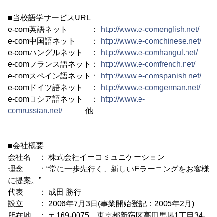
■当校語学サービスURL
e-com英語ネット ：
http://www.e-comenglish.net/
e-com中国語ネット ：
http://www.e-comchinese.net/
e-comハングルネット ：
http://www.e-comhangul.net/
e-comフランス語ネット：
http://www.e-comfrench.net/
e-comスペイン語ネット：
http://www.e-comspanish.net/
e-comドイツ語ネット ：
http://www.e-comgerman.net/
e-comロシア語ネット ：
http://www.e-
comrussian.net/
他
■会社概要
会社名 ： 株式会社イーコミュニケーション
理念 ：“常に一歩先行く、新しいEラーニングをお客様
に提案。”
代表 ： 成田 勝行
設立 ： 2006年7月3日(事業開始登記：2005年2月)
所在地 ： 〒169-0075 東京都新宿区高田馬場1丁目34-