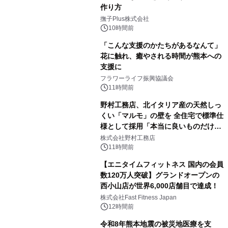
作り方
撫子Plus株式会社
10時間前
「こんな支援のかたちがあるなんて」
花に触れ、癒やされる時間が熊本への
支援に
フラワーライフ振興協議会
11時間前
野村工務店、北イタリア産の天然しっ
くい「マルモ」の壁を 全住宅で標準仕
様として採用「本当に良いものだけに
こだわる」
株式会社野村工務店
11時間前
【エニタイムフィットネス 国内の会員
数120万人突破】グランドオープンの
西小山店が世界6,000店舗目で達成！
株式会社Fast Fitness Japan
12時間前
令和8年熊本地震の被災地医療を支