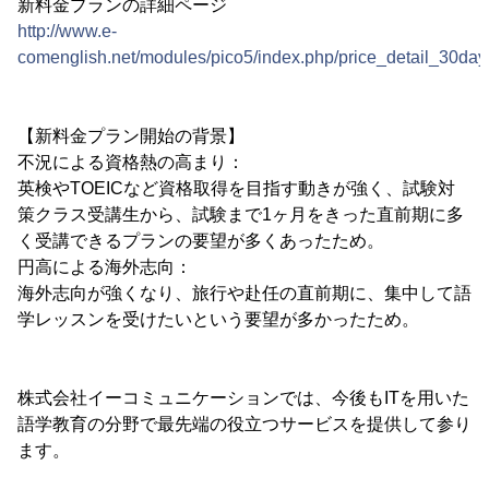
新料金プランの詳細ページ
http://www.e-
comenglish.net/modules/pico5/index.php/price_detail_30day
【新料金プラン開始の背景】
不況による資格熱の高まり：
英検やTOEICなど資格取得を目指す動きが強く、試験対
策クラス受講生から、試験まで1ヶ月をきった直前期に多
く受講できるプランの要望が多くあったため。
円高による海外志向：
海外志向が強くなり、旅行や赴任の直前期に、集中して語
学レッスンを受けたいという要望が多かったため。
株式会社イーコミュニケーションでは、今後もITを用いた
語学教育の分野で最先端の役立つサービスを提供して参り
ます。