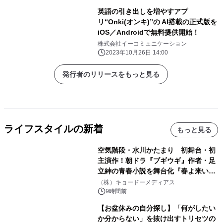
英語の引き出しを増やすアプ
リ“Onki(オンキ)”の AI搭載の正式版を
iOS／Androidで無料提供開始！
株式会社イーコミュニケーション
2023年10月26日 14:00
発行者のリリースをもっと見る
ライフスタイルの新着
もっと見る
空気階段・水川かたまり 初舞台・初
主演作！朝ドラ『ブギウギ』作者・足
立紳の青春小説を舞台化『春よ来い、
マジで来い』キービジュアル解禁！
（株）キョードーメディアス
9時間前
【お盆休みの自分探し】「何がしたい
か分からない」を抜け出すトリセツの