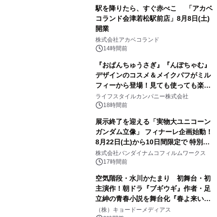
駅を降りたら、すぐ赤べこ 「アカベ
コランド会津若松駅前店」8月8日(土)
開業
3
株式会社アカベコランド
14時間前
『おぱんちゅうさぎ』『んぽちゃむ』
デザインのコスメ＆メイクパフがミル
フィーから登場！見ても使っても楽し
4
い、ポップでキュートなコレクショ
ライフスタイルカンパニー株式会社
ン。
18時間前
展示終了を迎える「実物大ユニコーン
ガンダム立像」 フィナーレ企画始動！
8月22日(土)から10日間限定で 特別映
5
像『UNICORN GUNDAM Statue ―
株式会社バンダイナムコフィルムワークス
BEYOND POSSIBILITY ―』を上映！
17時間前
空気階段・水川かたまり 初舞台・初
主演作！朝ドラ『ブギウギ』作者・足
立紳の青春小説を舞台化『春よ来い、
6
マジで来い』キービジュアル解禁！
（株）キョードーメディアス