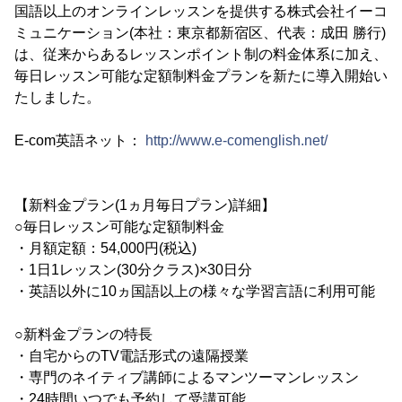
国語以上のオンラインレッスンを提供する株式会社イーコ
ミュニケーション(本社：東京都新宿区、代表：成田 勝行)
は、従来からあるレッスンポイント制の料金体系に加え、
毎日レッスン可能な定額制料金プランを新たに導入開始い
たしました。
E-com英語ネット：
http://www.e-comenglish.net/
【新料金プラン(1ヵ月毎日プラン)詳細】
○毎日レッスン可能な定額制料金
・月額定額：54,000円(税込)
・1日1レッスン(30分クラス)×30日分
・英語以外に10ヵ国語以上の様々な学習言語に利用可能
○新料金プランの特長
・自宅からのTV電話形式の遠隔授業
・専門のネイティブ講師によるマンツーマンレッスン
・24時間いつでも予約して受講可能