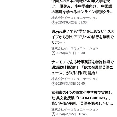
中国人の日本の学校への爆入学を受
け、 夏休み、小中学生向け、 中国語
の基礎を学べるオンライン特別クラス
を開講
株式会社イーコミュニケーション
2025年6月26日 09:30
Skype終了でも“学びを止めない” スカ
イプから別のアプリへの移行を無料で
サポート
株式会社イーコミュニケーション
2025年4月1日 09:30
ナマモノである時事英語を特許技術で
週1回無料配信！ 「ECOM週間英語ニ
ュース」が3月3日(月)開始！
株式会社イーコミュニケーション
2025年3月3日 09:45
京都市の4つの市立小中学校で実施し
た 異文化授業『ECOM Cultures』。
肯定評価が9割。 英語を勉強したい気
持ちも上がったが82％
株式会社イーコミュニケーション
2024年2月22日 16:45