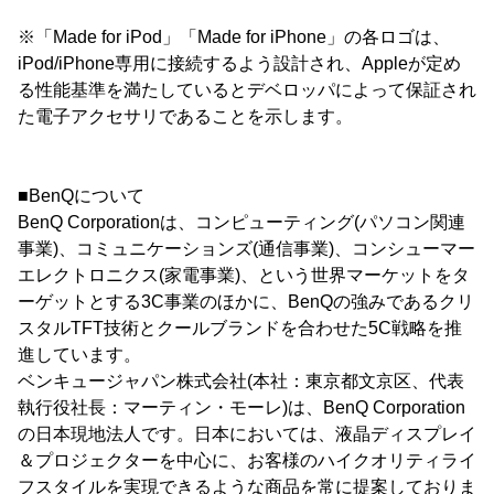
※「Made for iPod」「Made for iPhone」の各ロゴは、
iPod/iPhone専用に接続するよう設計され、Appleが定め
る性能基準を満たしているとデベロッパによって保証され
た電子アクセサリであることを示します。
■BenQについて
BenQ Corporationは、コンピューティング(パソコン関連
事業)、コミュニケーションズ(通信事業)、コンシューマー
エレクトロニクス(家電事業)、という世界マーケットをタ
ーゲットとする3C事業のほかに、BenQの強みであるクリ
スタルTFT技術とクールブランドを合わせた5C戦略を推
進しています。
ベンキュージャパン株式会社(本社：東京都文京区、代表
執行役社長：マーティン・モーレ)は、BenQ Corporation
の日本現地法人です。日本においては、液晶ディスプレイ
＆プロジェクターを中心に、お客様のハイクオリティライ
フスタイルを実現できるような商品を常に提案しておりま