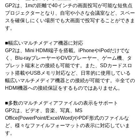
GP2は、1mの距離で40インチの画面投写が可能な短焦点
プロジェクターとなり、自宅や小さな会議室など、スペー
スを確保しにくい場所でも大画面で投写することができま
す。
■幅広いマルチメディア機器に対応
GP2は、Mini HDMI端子を搭載。iPhoneやiPodだけでな
く、Blu-rayプレーヤーやDVDプレーヤー、ゲーム機、タ
ブレット端末との接続も可能です。また、SDカードスロ
ット搭載やUSBメモリ対応など、日常的に使用している
幅広いマルチメディア機器との接続が可能です。※全ての
HDMI機器への接続保証をするものではありません。
■多数のマルチメディアファイルの表示をサポート
GP2は、ビデオ、音楽、写真、MS
Office(PowerPoint/Excel/Word)やPDF形式のファイルな
ど、様々なファイルフォーマットの表示に対応していま
す。