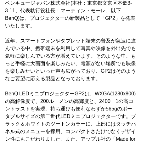
ベンキュージャパン株式会社(本社：東京都文京区本郷3-
3-11、代表執行役社長：マーティン・モーレ、以下
BenQ)は、プロジェクターの新製品として「GP2」を発表
いたします。
近年、スマートフォンやタブレット端末の普及が急速に進
んでいる中、携帯端末を利用して写真や映像を外出先でも
気軽に楽しんでいる方が増えています。そのような中、も
っと手軽に大画面を楽しみたい、電源がない場所でも映像
を楽しみたいといった声も広がっており、GP2はそのよう
なご要望に応える製品となっております。
BenQ LEDミニプロジェクターGP2は、WXGA(1280x800)
の高解像度で、200ルーメンの高輝度と、2400：1の高コ
ントラストを実現。持ち運びも便利なわずか565gのポー
タブルサイズの第二世代LEDミニプロジェクターです。ブ
ラック＆ホワイトのツートンカラーに、上部にはタッチパ
ネル式のメニューを採用、コンパクトさだけでなくデザイ
ン性にもこだわりました。また、アップル社の「Made for