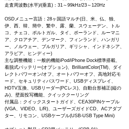
走査周波数(水平)/(垂直)：31～99kHz/23～120Hz
OSDメニュー言語：28ヶ国語マルチ(日、米、仏、独、
伊、西、韓、簡中、繁中、露、蘭、スウェーデン、トル
コ、チェコ、ポルトガル、タイ、ポーランド、ルーマニ
ア、クロアチア、デンマーク、フィンランド、ハンガリ
ー、ノルウェー、ブルガリア、ギリシャ、インドネシア、
アラビア、ヒンディー)
主な調整機能：一般的機能iPod/iPhone Dock標準搭載、
着脱式バッテリー(オプション)、BrilliantColor(TM)、ダイ
レクトパワーオン/オフ、オートパワーオフ、高地対応モ
ード、セキュリティパスワード、USBディスプレイ、
HDTV互換、USBリーダー(PCレス)、自動台形補正(縦の
み)、壁面投写機能、クイッククーリング
付属品：クイックスタートガイド、CEA30PINケーブル
(VGA、VIDEO、L/R)、ユーザーズガイドCD、ACアダプ
ター、リモコン、USBケーブル(USB-USB Type Mini)