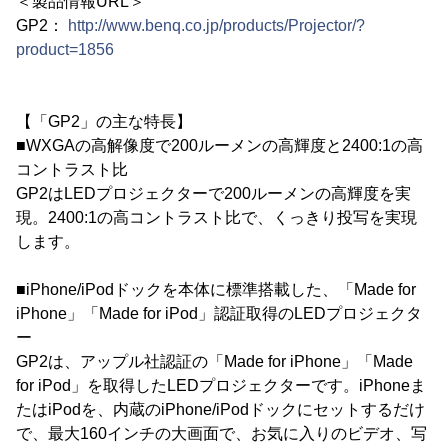
＜製品情報URL＞
GP2：
http://www.benq.co.jp/products/Projector/?
product=1856
【「GP2」の主な特長】
■WXGAの高解像度で200ルーメンの高輝度と2400:1の高
コントラスト比
GP2はLEDプロジェクターで200ルーメンの高輝度を実
現。2400:1の高コントラスト比で、くっきり投写を実現
します。
■iPhone/iPodドックを本体に標準搭載した、「Made for
iPhone」「Made for iPod」認証取得のLEDプロジェクタ
ー
GP2は、アップル社認証の「Made for iPhone」「Made
for iPod」を取得したLEDプロジェクターです。iPhoneま
たはiPodを、内蔵のiPhone/iPodドックにセットするだけ
で、最大160インチの大画面で、お気に入りのビデオ、写