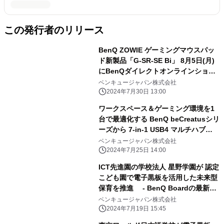
この発行者のリリース
BenQ ZOWIE ゲーミングマウスパッ
ド新製品「G-SR-SE Bi」 8月5日(月)
にBenQダイレクトオンラインショッ
プにて発売！ ～より滑らかになった表
ベンキュージャパン株式会社
面で、 マウスの動かしやすさ・止めや
2024年7月30日 13:00
すさを両立～
ワークスペース＆ゲーミング環境を1
台で最適化する BenQ beCreatusシリ
ーズから 7-in-1 USB4 マルチハブ
「GR10」を7月31日に新発売 ～7月
ベンキュージャパン株式会社
25日より、購入者を対象とした 発売
2024年7月25日 14:00
記念プレゼントキャンペーンを実施～
ICT先進園の学校法人 星野学園が 認定
こども園で電子黒板を活用した未来型
保育を推進 - BenQ Boardの最新活
用事例2種を公開- ～業務改善、教育
ベンキュージャパン株式会社
現場での活用／デジタルコンテンツ講
2024年7月19日 15:45
習会～