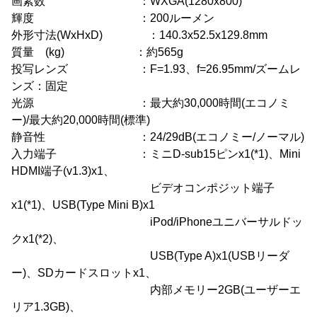
画素数 ：WXGA(1280x800)
輝度 ：200ルーメン
外形寸法(WxHxD) ：140.3x52.5x129.8mm
質量 (kg) ：約565g
投写レンズ ：F=1.93、f=26.95mm/ズームレ
ンズ：固定
光源 ：最大約30,000時間(エコノミ
ー)/最大約20,000時間(標準)
静音性 ：24/29dB(エコノミー/ノーマル)
入力端子 ：ミニD-sub15ピンx1(*1)、Mini
HDMI端子(v1.3)x1、
ビデオコンポジット端子
x1(*1)、USB(Type Mini B)x1
iPod/iPhoneユニバーサルドッ
クx1(*2)、
USB(Type A)x1(USBリーダ
ー)、SDカードスロットx1、
内部メモリー2GB(ユーザーエ
リア1.3GB)、