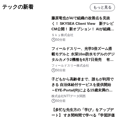
テックの新着
もっと見る
藤原竜也がAIで組織の改善点を見抜
く！ SKYSEA Client View 新テレビ
CM公開！ 新オプション！ AIが組織の
業務実態を分析し労務改善を支援。 藤
Ｓｋｙ株式会社
原竜也メイキング動画公開 「もしAIが
50分前
自分を分析したら、すぐ休めと言われ
フィールドスリー、光学3倍ズーム搭
る自信がある」「昨年の夏はカブトム
載モデルと 水深10m防水モデルのデジ
シを捕まえたり、虫と戦ったり…」
タルカメラ2機種を8月7日発売 有効
約1300万画素、用途別に選べるコンデ
フィールドスリー株式会社
ジ新登場
50分前
子どもから高齢者まで、誰もが利用で
きる 自治体給付サービスを提供開始
～EYE-Portal(R)による15歳未満の本
人認証と デジタルデバイド対策で実現
株式会社NTTデータ関西
～
50分前
【多忙な先生方の「学び」をアップデ
ート】 すき間時間で学べる『学習評価