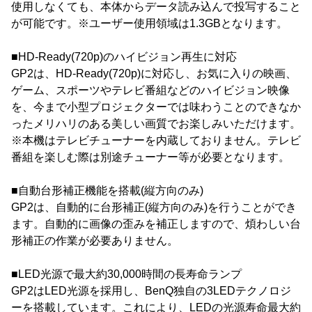
使用しなくても、本体からデータ読み込んで投写すること
が可能です。※ユーザー使用領域は1.3GBとなります。
■HD-Ready(720p)のハイビジョン再生に対応
GP2は、HD-Ready(720p)に対応し、お気に入りの映画、
ゲーム、スポーツやテレビ番組などのハイビジョン映像
を、今まで小型プロジェクターでは味わうことのできなか
ったメリハリのある美しい画質でお楽しみいただけます。
※本機はテレビチューナーを内蔵しておりません。テレビ
番組を楽しむ際は別途チューナー等が必要となります。
■自動台形補正機能を搭載(縦方向のみ)
GP2は、自動的に台形補正(縦方向のみ)を行うことができ
ます。自動的に画像の歪みを補正しますので、煩わしい台
形補正の作業が必要ありません。
■LED光源で最大約30,000時間の長寿命ランプ
GP2はLED光源を採用し、BenQ独自の3LEDテクノロジ
ーを搭載しています。これにより、LEDの光源寿命最大約