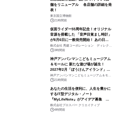
舗をリニューアル 各店舗の詳細を発
表！
1
東京国立博物館
21時間前
仮面ライダー55周年記念！オリジナル
音源を搭載した 「音声目覚まし時計」
が8月6日に一般発売開始！ あの日の
2
大興奮が今甦る
株式会社 秀建コーポレーション ディレクト
アートギャラリー
3時間前
神戸アンパンマンこどもミュージアム
＆モールに 新たな遊び場が誕生！
2027年2月「ぼうけんアイランド」が
3
オープン
神戸アンパンマンこどもミュージアム＆モー
ル
21時間前
あなたの生活を便利に、人生を豊かに
するIT型デジタル・ノート
『MyLifeNote』がアイデア募集 優
4
秀賞100名に1年間無償試用
株式会社プロスパー クリエイティブ
4時間前