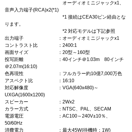
オーディオミニジャックx1、
音声入力端子(RCA)x2(*1)
*1 接続はCEA30ピン経由とな
ります。
*2 対応モデルは下記参照
出力端子 ：オーディオミニジャックx1
コントラスト比 ：2400:1
画面サイズ ：20型～160型
投写距離 ：40インチ＠1.03m 80インチ
＠2.07m(16:10)
色再現性 ：フルカラー約10億7,000万色
アスペクト比 ：16:10
対応解像度 ：VGA(640x480)～
UXGA(1600x1200)
スピーカー ：2Wx2
カラー方式 ：NTSC、PAL、SECAM
電源電圧 ：AC100～240V±10％、
50/60Hz
消費電力 ：最大45W(待機時：1W)