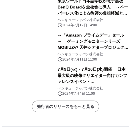
東京ワールド日本語学校が電子黒板
BenQ Boardを全校舎に導入 ～ペー
パーレス化による教師の負担軽減と授
業の効率化を実現～
ベンキュージャパン株式会社
2024年7月12日 14:00
～「Amazon プライムデー」セール
～ ゲーミングモニターシリーズ
MOBIUZや 天井シアタープロジェクタ
ー「GV31」を含む 32製品を最大
ベンキュージャパン株式会社
23％OFFにて販売
2024年7月11日 11:00
7月9日(火)・7月10日(水)開催 日本
最大級の映像クリエイター向けカンフ
ァレンスイベント
「VIDEOGRAPHERS TOKYO 2024」
ベンキュージャパン株式会社
に出展 ～プロ向け
2024年7月4日 11:00
『AQCOLOR(TM)』シリーズの モニ
ター製品などから構築するデスク環境
発行者のリリースをもっと見る
を紹介～