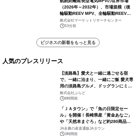
航続距離延長型電気MPVの世界市場
（2026年～2032年）、市場規模（後
輪駆動REEV MPV、全輪駆動REEV
MPV）・分析レポートを発表
株式会社マーケットリサーチセンター
53分前
ビジネスの新着をもっと見る
人気のプレスリリース
【淡路島】愛犬と一緒に過ごせる宿
で、一緒に泊まり、一緒にご飯 愛犬専
用の淡路島グルメ、ドッグランにミニ
1
プール グランピングとトレーラーハウ
株式会社ぷらど
スの2施設で
8時間前
「ＪＡタウン」で「魚の日限定セー
ル」を開催！長崎県産「黄金あなご」
や「天然本まぐろ」など約280商品を
2
販売！～毎月１０日の定例企画～
JA全農の産直通販JAタウン
3時間前