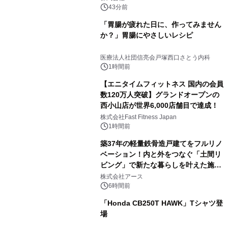
43分前
「胃腸が疲れた日に、作ってみません
か？」胃腸にやさしいレシピ
医療法人社団信亮会戸塚西口さとう内科
1時間前
【エニタイムフィットネス 国内の会員
数120万人突破】グランドオープンの
西小山店が世界6,000店舗目で達成！
株式会社Fast Fitness Japan
1時間前
築37年の軽量鉄骨造戸建てをフルリノ
ベーション！内と外をつなぐ「土間リ
ビング」で新たな暮らしを叶えた施工
事例を株式会社アースが公開
株式会社アース
6時間前
「Honda CB250T HAWK」Tシャツ登
場