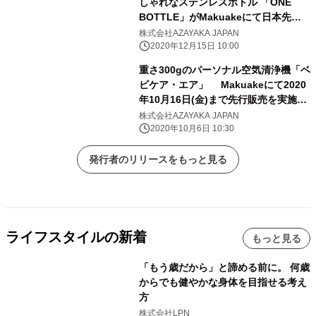
しゃれなステンレスボトル 「ONE
BOTTLE」がMakuakeにて日本先行
販売を開始！
株式会社AZAYAKA JAPAN
2020年12月15日 10:00
重さ300gのパーソナル空気清浄機「ベ
ビケア・エア」 Makuakeにて2020
年10月16日(金)まで先行販売を実施！
～3密空間でもあなたと大切な人を守
株式会社AZAYAKA JAPAN
る！～
2020年10月6日 10:30
発行者のリリースをもっと見る
ライフスタイルの新着
もっと見る
「もう歳だから」と諦める前に。 何歳
からでも健やかな身体を目指せる考え
方
株式会社LPN