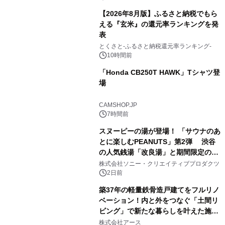
【2026年8月版】ふるさと納税でもら
える『玄米』の還元率ランキングを発
表
3
とくさと-ふるさと納税還元率ランキング-
10時間前
「Honda CB250T HAWK」Tシャツ登
場
4
CAMSHOP.JP
7時間前
スヌーピーの湯が登場！ 「サウナのあ
とに楽しむPEANUTS」第2弾 渋谷
の人気銭湯「改良湯」と期間限定のコ
5
ラボレーション サウナイキタイコラ
株式会社ソニー・クリエイティブプロダクツ
ボグッズも発売決定！
2日前
築37年の軽量鉄骨造戸建てをフルリノ
ベーション！内と外をつなぐ「土間リ
ビング」で新たな暮らしを叶えた施工
6
事例を株式会社アースが公開
株式会社アース