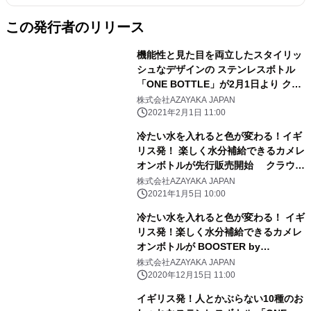
この発行者のリリース
機能性と見た目を両立したスタイリッ
シュなデザインの ステンレスボトル
「ONE BOTTLE」が2月1日より クラ
ウドファンディング FIRST STEPにて
株式会社AZAYAKA JAPAN
日本先行販売を開始！
2021年2月1日 11:00
冷たい水を入れると色が変わる！イギ
リス発！ 楽しく水分補給できるカメレ
オンボトルが先行販売開始 クラウド
ファンディングサイトFIRST STEPに
株式会社AZAYAKA JAPAN
て購入可能！
2021年1月5日 10:00
冷たい水を入れると色が変わる！ イギ
リス発！楽しく水分補給できるカメレ
オンボトルが BOOSTER by
CAMPFIREにて日本先行販売を開始！
株式会社AZAYAKA JAPAN
2020年12月15日 11:00
イギリス発！人とかぶらない10種のお