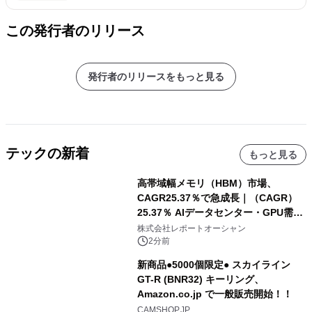
この発行者のリリース
発行者のリリースをもっと見る
テックの新着
もっと見る
高帯域幅メモリ（HBM）市場、
CAGR25.37％で急成長｜（CAGR）
25.37％ AIデータセンター・GPU需要
拡大が2035年の市場成長を牽引
株式会社レポートオーシャン
2分前
新商品●5000個限定● スカイライン
GT-R (BNR32) キーリング、
Amazon.co.jp で一般販売開始！！
CAMSHOP.JP