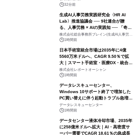
32分前
生成AI人事労務実践研究会〈HR AI
Lab〉推進協議会 ── 9社連合が贈
る、人事労務 × AIの実践知 ── 「奇跡
のセミナー」シリーズ始動！ HR × AI
株式会社総合事務所ブレイン(生成AI人事労務
実践研究会〈HR AI Lab〉推進協議会 事務局)
SEMINAR 2026
1時間前
日本手術室統合市場は2035年に4億
5560万米ドルへ、CAGR 9.50％で拡
大｜スマート手術室・医療DX・統合シ
ステム導入が成長を加速
株式会社レポートオーシャン
1時間前
データレスキューセンター、
Windows 10サポート終了で増加した
PC買い替えに伴う起動トラブル急増を
受け、 「PCが起動しない原因と対処
データレスキューセンター
法」を初心者向けに公開
1時間前
データセンター液体冷却市場、2035年
に258億米ドルへ拡大｜AI・高密度サ
ーバー需要でCAGR 18.61％の急成長