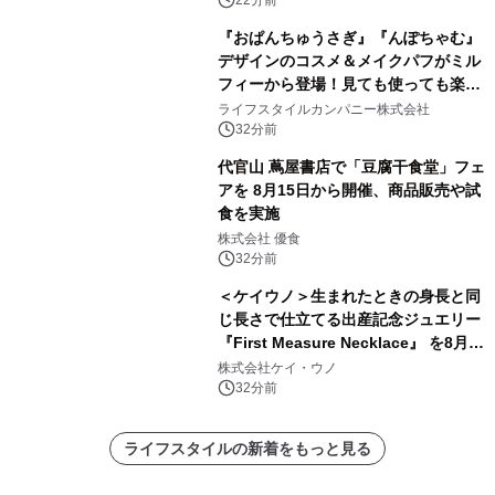
『おぱんちゅうさぎ』『んぽちゃむ』
デザインのコスメ＆メイクパフがミル
フィーから登場！見ても使っても楽し
い、ポップでキュートなコレクショ
ライフスタイルカンパニー株式会社
ン。
32分前
代官山 蔦屋書店で「豆腐干食堂」フェ
アを 8月15日から開催、商品販売や試
食を実施
株式会社 優食
32分前
＜ケイウノ＞生まれたときの身長と同
じ長さで仕立てる出産記念ジュエリー
『First Measure Necklace』 を8月14
日(金)に発売
株式会社ケイ・ウノ
32分前
ライフスタイルの新着をもっと見る