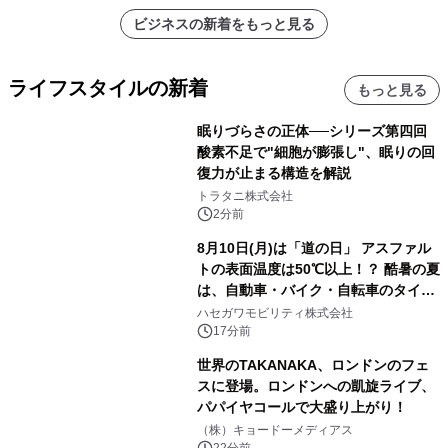
ビジネスの新着をもっと見る
ライフスタイルの新着
もっと見る
眠りづらさの正体──シリーズ第四回
酸素不足で"細胞が膨張し"、眠りの回
復力が止まる構造を解説
トラタニ株式会社
2分前
8月10日(月)は「道の日」 アスファル
トの表面温度は50℃以上！？ 酷暑の夏
は、自動車・バイク・自転車のタイヤ
バーストが増加 簡単にできる予防法
ハセガワモビリティ株式会社
をご紹介
17分前
世界のTAKANAKA、ロンドンのフェ
スに登場。ロンドンへの凱旋ライブ、
パパイヤコールで大盛り上がり！
（株）キョードーメディアス
22分前