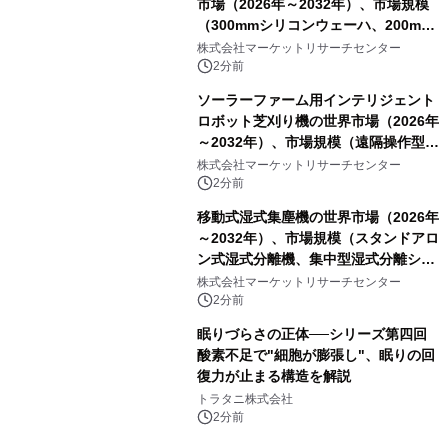
市場（2026年～2032年）、市場規模
（300mmシリコンウェーハ、200mm
シリコンウェーハ）・分析レポートを
株式会社マーケットリサーチセンター
発表
2分前
ソーラーファーム用インテリジェント
ロボット芝刈り機の世界市場（2026年
～2032年）、市場規模（遠隔操作型ソ
ーラーファーム用芝刈り機、半自律型
株式会社マーケットリサーチセンター
ソーラーファーム用芝刈り機、完全自
2分前
律型ソーラーファーム用芝刈り機、セ
移動式湿式集塵機の世界市場（2026年
グメンテーション 1:、1）・分析レポ
～2032年）、市場規模（スタンドアロ
ートを発表
ン式湿式分離機、集中型湿式分離シス
テム）・分析レポートを発表
株式会社マーケットリサーチセンター
2分前
眠りづらさの正体──シリーズ第四回
酸素不足で"細胞が膨張し"、眠りの回
復力が止まる構造を解説
トラタニ株式会社
2分前