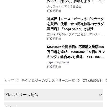
作って、撮って、投稿しよう！ 「イン
4
スタグラムフォトコンテスト」 8月
カリフォルニアくるみ協会
10日(月)よりスタート
2時間前
神楽坂【ローストビーフやブッラータ
を贅沢に使用。食べ応え抜群のサラダ
専門店】「copi salad」が誕生
5
吉野家HDグループ/株式会社シェアレストラ
ン
2時間前
Makuake公開初日に応援購入総額300
万円超を達成、Makuake「今日のラン
キング」総合3位も獲得。 YECHAN音
6
浴シンギングボウル第2弾の大型サイ
Japan Top Trade
ズ（XL・2XL・3XL）を先行販売中
1時間前
トップ
テクノロジーのプレスリリース一覧
OTK株式会社
プレスリリース配信