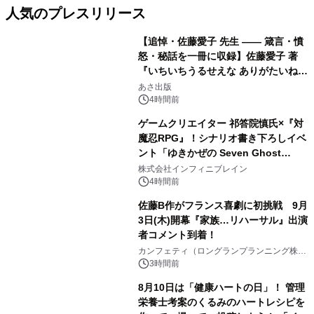
人気のプレスリリース
【追悼・佐藤愛子 先生 —— 箴言・憤
怒・秘話を一冊に収録】佐藤愛子 著
『いちいちうるせえな ありがたいね』
1
2026年8月24日（月）発売
あさ出版
4時間前
ゲームクリエイター 祁答院慎氏×『対
魔忍RPG』！シナリオ書き下ろしイベ
ント「ゆきかぜの Seven Ghost
2
Stories」特設サイト＆特別動画を公
株式会社インフィニブレイン
開！
4時間前
佐藤B作がフランス喜劇に初挑戦 9月
3日(木)開幕『家族…リハーサル』出演
者コメント到着！
3
カンフェティ（ロングランプランニング株式
会社）
3時間前
8月10日は「健康ハートの日」！ 管理
栄養士考案のくるみのハートレシピを