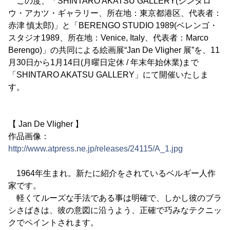
この度、「SHINTARO AKATSU GALLERY(シンタロ
ウ・アカツ・ギャラリー、所在地：東京都港区、代表者：
赤津 慎太郎)」と「BERENGO STUDIO 1989(ベレンゴ・
スタジオ1989、所在地：Venice, Italy、代表者：Marco
Berengo)」の共同による絵画展“Jan De Vligher 展”を、11
月30日から1月14日(月曜日定休 / 年末年始休業)まで
「SHINTARO AKATSU GALLERY」にて開催いたしま
す。
【 Jan De Vligher 】
作品画像：
http://www.atpress.ne.jp/releases/24115/A_1.jpg
1964年生まれ。新たに紹介をされているベルギー人作
家です。
軽くてルーズな手法である事は明確で、しかし彼のブラ
シさばきは、彼の意図に沿うよう、正確で巧みなテクニッ
クでペイントされます。