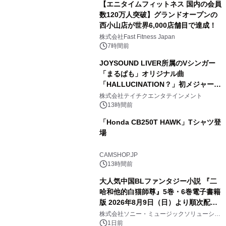
【エニタイムフィットネス 国内の会員
数120万人突破】グランドオープンの
西小山店が世界6,000店舗目で達成！
株式会社Fast Fitness Japan
7時間前
JOYSOUND LIVER所属のVシンガー
「まるぱも」オリジナル曲
「HALLUCINATION？」初メジャー配
信リリース決定！
株式会社テイチクエンタテインメント
13時間前
「Honda CB250T HAWK」Tシャツ登
場
CAMSHOP.JP
13時間前
大人気中国BLファンタジー小説 『二
哈和他的白猫師尊』5巻・6巻電子書籍
版 2026年8月9日（日）より順次配信
開始
株式会社ソニー・ミュージックソリューショ
ンズ
1日前