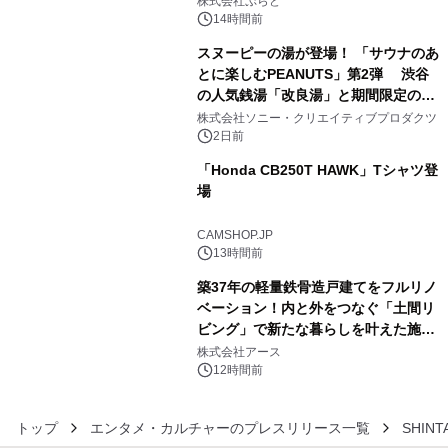
株式会社ぷらど
スの2施設で
14時間前
スヌーピーの湯が登場！ 「サウナのあ
とに楽しむPEANUTS」第2弾 渋谷
の人気銭湯「改良湯」と期間限定のコ
4
ラボレーション サウナイキタイコラ
株式会社ソニー・クリエイティブプロダクツ
ボグッズも発売決定！
2日前
「Honda CB250T HAWK」Tシャツ登
場
5
CAMSHOP.JP
13時間前
築37年の軽量鉄骨造戸建てをフルリノ
ベーション！内と外をつなぐ「土間リ
ビング」で新たな暮らしを叶えた施工
6
事例を株式会社アースが公開
株式会社アース
12時間前
トップ
エンタメ・カルチャーのプレスリリース一覧
SHINT