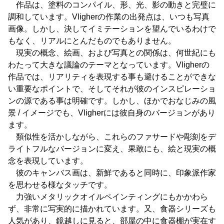
作品は、塗料のコンパイル、形、光、影の動きと完璧に
調和しています。Vligherの作業の出発点は、いつも写真
画像。しかし、決してイミテーションを望んでいるわけで
もなく、リアルにとんだものでもありません。
現実の概念、絵画、および写真との関係は、何世紀にも
わたって大きな議論のテーマとなっています。Vligherの
作品では、リアリティを表現する事も避けることができな
い重要なポイントで、そしてそれが彼のインスピレーショ
ンの源である事は明確です。しかし、ほかでおなじみの風
景 / イメージでも、Vligherには彼自身のバージョンがあり
ます。
類似性を活かしながら、これらのファサードや彫刻をデ
ライトフルなバージョンに変え、果敢にも、絵と現実の概
念を表現しています。
彼のキャンバス画は、新鮮であると同時に、印象派作家
を思わせる様なタッチです。
力強いメタリックオイルペインティングにもかかわら
ず、非常に写実的に描かれています。又、食器シリーズも
人気があり、鏡越しに見ると、部屋の中に食器棚が実在す