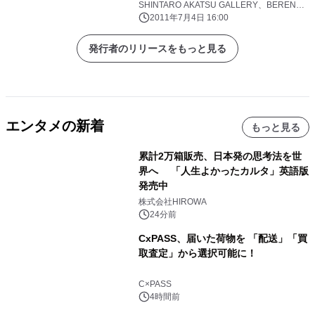
始まる』 ～7月29日より「アートフェ
SHINTARO AKATSU GALLERY、BERENGO
STUDIO 1989
ア東京」にて一足早くPREVIEW展 開
2011年7月4日 16:00
催～
発行者のリリースをもっと見る
エンタメの新着
もっと見る
累計2万箱販売、日本発の思考法を世
界へ 「人生よかったカルタ」英語版
発売中
株式会社HIROWA
24分前
CxPASS、届いた荷物を 「配送」「買
取査定」から選択可能に！
C×PASS
4時間前