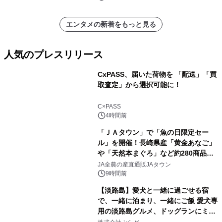
エンタメの新着をもっと見る
人気のプレスリリース
CxPASS、届いた荷物を 「配送」「買
取査定」から選択可能に！
1
C×PASS
4時間前
「ＪＡタウン」で「魚の日限定セー
ル」を開催！長崎県産「黄金あなご」
や「天然本まぐろ」など約280商品を
2
販売！～毎月１０日の定例企画～
JA全農の産直通販JAタウン
9時間前
【淡路島】愛犬と一緒に過ごせる宿
で、一緒に泊まり、一緒にご飯 愛犬専
用の淡路島グルメ、ドッグランにミニ
3
プール グランピングとトレーラーハウ