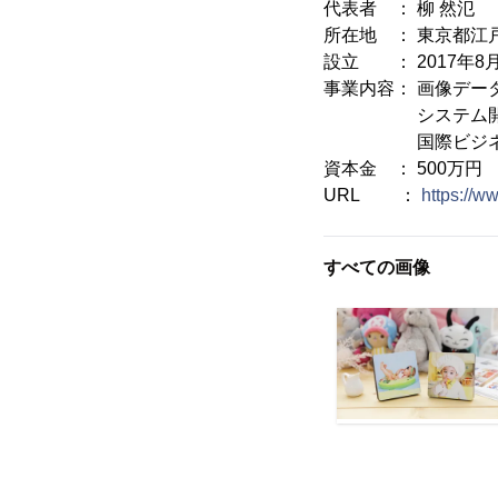
代表者 ： 柳 然氾
所在地 ： 東京都江戸
設立 ： 2017年8
事業内容： 画像デー
システム開
国際ビジネスコ
資本金 ： 500万円
URL ：
https://w
すべての画像