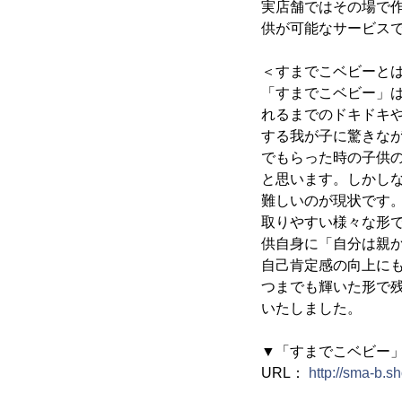
実店舗ではその場で作
供が可能なサービス
＜すまでこベビーと
「すまでこベビー」
れるまでのドキドキ
する我が子に驚きな
でもらった時の子供
と思います。しかし
難しいのが現状です
取りやすい様々な形
供自身に「自分は親
自己肯定感の向上に
つまでも輝いた形で
いたしました。
▼「すまでこベビー
URL：
http://sma-b.s