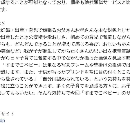
成することが可能となっており、価格も他社類似サービスと比べ
です。
は＞
は妊娠・出産・育児で頑張るお父さんお母さんを主な対象とし
や出産したときの安堵や愛おしさ、初めての育児で奮闘しなが
がらも、どんどんできることが増えて感じる喜び、おじいちゃ
の笑顔など、我が子が誕生してからたくさんの思い出を携帯電
ながら日々子育てに奮闘する中でなかなか撮った画像を見返す
。「すまでこベビー」は単なる写真フレームや壁掛けの提供で
で残します。また、子供が写ったプリントを常に目の付くとこ
から愛されている」「自分は認められている」という気持ちを
も役に立つことができます。多くの子育てを頑張る方々に、お
残してもらいたい。そんな気持ちで今回「すまでこベビー」の
」サイト
hop