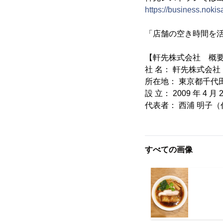
https://business.noki
「店舗の空き時間を
【軒先株式会社 概要
社 名： 軒先株式会社
所在地： 東京都千代田
設 立： 2009 年 4 月 
代表者： 西浦 明子
すべての画像