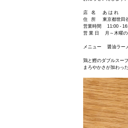
店 名 あ は れ
住 所 東京都世田谷区
営業時間 11:00 - 16
営 業 日 月～木曜
メニュー 醤油ラーメ
鶏と鰹のダブルスー
まろやかさが加わっ