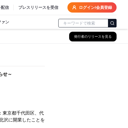
を配信
プレスリリースを受信
ログイン/会員登録
ファン
発行者のリリースを見る
！
らせ～
社：東京都千代田区、代
下北沢に開業したことを