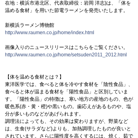
在地：横浜市港北区、代表取締役：岩岡 洋志)は、「体を
温める食材」を用いた節電ラーメンを発売いたします。
新横浜ラーメン博物館
http://www.raumen.co.jp/home/index.html
画像入りのニュースリリースはこちらをご覧ください。
http://www.raumen.co.jp/home/setsuden2011_2012.html
【体を温める食材とは？】
東洋医学では、食べると体を冷やす食材を「陰性食品」、
食べると体が温まる食材を「陽性食品」と区別していま
す。「陽性食品」の特徴は、寒い地方の産地のもの、色が
暖色系(赤・黄・橙)や黒いもの。歯応えがあるものや、塩
分が多いものなどがあげられます。
調理法によっても、その効果は変わりますが、野菜など
は、生食(サラダなど)よりも、加熱調理したものが良いと
されています。さらに陽性度を高くするには、焼く、茹で