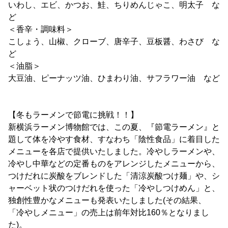
いわし、エビ、かつお、鮭、ちりめんじゃこ、明太子 な
ど
＜香辛・調味料＞
こしょう、山椒、クローブ、唐辛子、豆板醤、わさび な
ど
＜油脂＞
大豆油、ピーナッツ油、ひまわり油、サフラワー油 など
【冬もラーメンで節電に挑戦！！】
新横浜ラーメン博物館では、この夏、『節電ラーメン』と
題して体を冷やす食材、すなわち「陰性食品」に着目した
メニューを各店で提供いたしました。冷やしラーメンや、
冷やし中華などの定番ものをアレンジしたメニューから、
つけだれに炭酸をブレンドした「清涼炭酸つけ麺」や、シ
ャーベット状のつけだれを使った「冷やしつけめん」と、
独創性豊かなメニューも発表いたしました(その結果、
「冷やしメニュー」の売上は前年対比160％となりまし
た)。