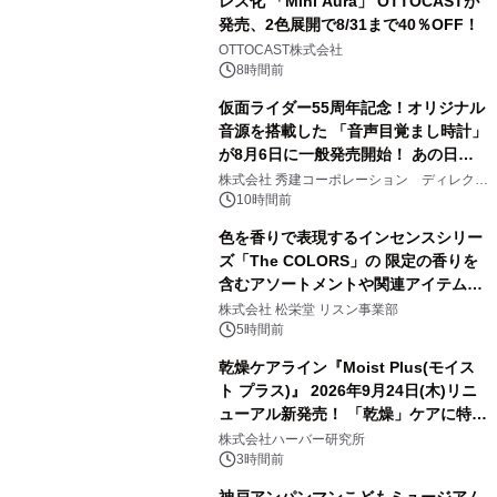
レス化 「Mini Aura」 OTTOCASTが
発売、2色展開で8/31まで40％OFF！
2
OTTOCAST株式会社
8時間前
仮面ライダー55周年記念！オリジナル
音源を搭載した 「音声目覚まし時計」
が8月6日に一般発売開始！ あの日の
3
大興奮が今甦る
株式会社 秀建コーポレーション ディレクト
アートギャラリー
10時間前
色を香りで表現するインセンスシリー
ズ「The COLORS」の 限定の香りを
含むアソートメントや関連アイテムを
4
8月6日発売
株式会社 松栄堂 リスン事業部
5時間前
乾燥ケアライン『Moist Plus(モイス
ト プラス)』 2026年9月24日(木)リニ
ューアル新発売！ 「乾燥」ケアに特化
5
し、ライン使いで潤いに満ちた肌へ
株式会社ハーバー研究所
3時間前