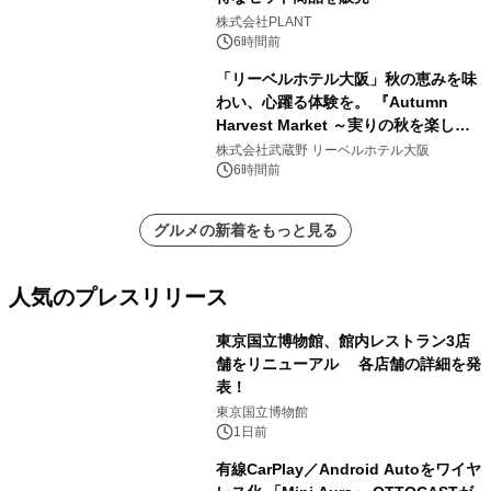
株式会社PLANT
6時間前
「リーベルホテル大阪」秋の恵みを味
わい、心躍る体験を。 『Autumn
Harvest Market ～実りの秋を楽しむ
ディナー&スイーツビュッフェ～』を9
株式会社武蔵野 リーベルホテル大阪
月18日より開催！
6時間前
グルメの新着をもっと見る
人気のプレスリリース
東京国立博物館、館内レストラン3店
舗をリニューアル 各店舗の詳細を発
表！
1
東京国立博物館
1日前
有線CarPlay／Android Autoをワイヤ