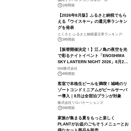
福岡サンパレス ホテル＆ホール
1時間前
【2026年8月版】ふるさと納税でもら
える『ウイスキー』の還元率ランキン
グを発表
とくさと-ふるさと納税還元率ランキング-
3時間前
【振替開催決定！】江ノ島の夜空を光
で彩るナイトイベント「ENOSHIMA
SKY LANTERN NIGHT 2026」8月22
日(土)振替開催＆受付スタート！
biid株式会社
4時間前
客室で本格生ビールを満喫！城崎のリ
ゾートコンドミニアムがビールサーバ
ー導入｜8月は全宿泊プランが対象
株式会社リロバケーションズ
5時間前
家族が集まる夏をもっと楽しく
PLANTがお盆のごちそうメニューとお
得なセット商品を販売