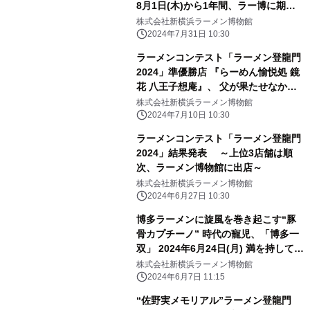
8月1日(木)から1年間、ラー博に期間
限定出店
株式会社新横浜ラーメン博物館
2024年7月31日 10:30
ラーメンコンテスト「ラーメン登龍門
2024」準優勝店 『らーめん愉悦処 鏡
花 八王子想庵』、 父が果たせなかっ
た夢を叶え、7月18日(木)よりラー博
株式会社新横浜ラーメン博物館
に出店
2024年7月10日 10:30
ラーメンコンテスト「ラーメン登龍門
2024」結果発表 ～上位3店舗は順
次、ラーメン博物館に出店～
株式会社新横浜ラーメン博物館
2024年6月27日 10:30
博多ラーメンに旋風を巻き起こす“豚
骨カプチーノ” 時代の寵児、「博多一
双」 2024年6月24日(月) 満を持して登
場
株式会社新横浜ラーメン博物館
2024年6月7日 11:15
“佐野実メモリアル”ラーメン登龍門