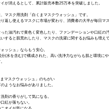
イが消えるとして、累計販売本数25万本を突破しました。
は、マスク用洗剤「白くまマスクウォッシュ」です。
繰り返し使えるマスクに市場が変わり、消費者の大半が毎日マ
なった油汚れで黄色く変色したり、ファンデーションや口紅の
洗いすると肌荒れしたり、マスクの洗濯に関するお悩みも増え
ウォッシュ」ならもう安心。
成分(水を含む)で構成された、高い洗浄力ながらも肌と環境に
す。
くまマスクウォッシュ」のちがい
下のようなお悩みがありました。
と洗剤の香りがして気になる。
や口紅が落ちない。
のニオイが気になる。