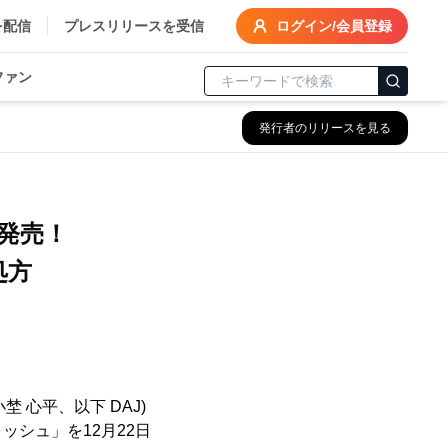
を配信
プレスリリースを受信
ログイン/会員登録
ファン
発行者のリリースを見る
に発売！
処方
 心平、以下 DAJ)
シュ」を12月22日