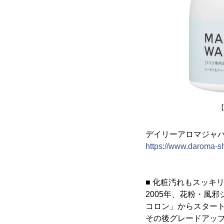
【
デイリーアロマジャパ
https://www.daroma-sh
■ 化粧汚れもスッキ
2005年、花粉・風
コロン」からスター
その後グレードアッ