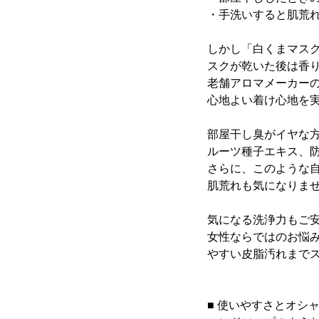
・手洗いすると肌荒
しかし「白くまマス
スクが乾いた後は香
老舗アロマメーカーの
心地よい着け心地を
部屋干し臭がイヤな
ルーツ種子エキス、
さらに、このような
肌荒れも気になりま
気になる洗浄力もご
女性ならではのお悩
やすい皮脂汚れまで
■ 使いやすさとオシ