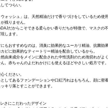
れしてつらい。
クウォッシュ」は、天然精油だけで香りづけをしているため使
りが残りません。
DAJだからこそできる柔らかい香りだちが特徴で、マスクの
実現します。
方にもおすすめなのは、消臭に効果的なユーカリ精油、抗菌効
防カビに効果的なティートリー精油を配合しているから。
自然由来成分をメインに配合された中性洗剤のため泡切れがよ
せん。赤ちゃんのよだれかけにも使えるほどやさしい処方です
安心ください。
みとしてあるファンデーションや口紅汚れはもちろん、顔に密
スッキリ落とすことができます。
ャレさにこだわったデザイン