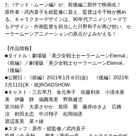
た《デッド・ムーン編》が、前後編二部作で映画化！
原作者・武内直子を総監修に迎え、監督は今千秋が務め
る。キャラクターデザインは、90年代アニメシリーズで
もデザイン・作画監督を担当した只野和子が再び担い、セ
ーラームーンアニメーションの原点がよみがえる！
【作品情報】
■タイトル：劇場版「美少女戦士セーラームーンEternal」
《前編》／劇場版「美少女戦士セーラームーンEternal」
《後編》
■公開日：《前編》2021年1月８日(金) 《後編》2021年
2月11日(木・祝)ROADSHOW
■キャスト：三石琴乃 金元寿子 佐藤利奈 小清水亜
美 伊藤 静 福圓美里 野島健児
皆川純子 大原さやか 前田 愛 藤井ゆきよ 広橋
涼 村田太志 中川翔子 松岡禎丞
渡辺直美 菜々緒
■スタッフ：原作・総監修／武内直子
監督／今 千秋 脚本／筆安一幸 キャラクターデザ