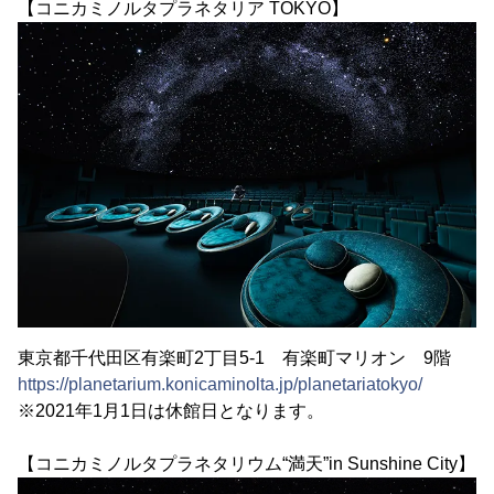
【コニカミノルタプラネタリア TOKYO】
東京都千代田区有楽町2丁目5-1 有楽町マリオン 9階
https://planetarium.konicaminolta.jp/planetariatokyo/
※2021年1月1日は休館日となります。
【コニカミノルタプラネタリウム“満天”in Sunshine City】