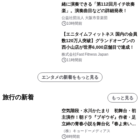
緒に演奏できる「第112回月イチ吹奏
楽」。演奏曲目などの詳細発表！
公益社団法人 大阪市音楽団
10時間前
【エニタイムフィットネス 国内の会員
数120万人突破】グランドオープンの
西小山店が世界6,000店舗目で達成！
株式会社Fast Fitness Japan
11時間前
エンタメの新着をもっと見る
旅行の新着
もっと見る
空気階段・水川かたまり 初舞台・初
主演作！朝ドラ『ブギウギ』作者・足
立紳の青春小説を舞台化『春よ来い、
マジで来い』キービジュアル解禁！
（株）キョードーメディアス
8時間前