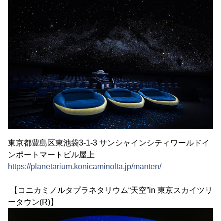
東京都豊島区東池袋3-1-3 サンシャインシティワールドイ
ンポートマートビル屋上
https://planetarium.konicaminolta.jp/manten/
【コニカミノルタプラネタリウム“天空”in 東京スカイツリ
ータウン(R)】