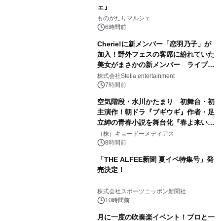
ェ』
ものがたりマルシェ
6時間前
Cherie!に新メンバー「恋羽乃子」が
加入！野外フェスの客席に紛れていた
美女がまさかの新メンバー ライブ中
のサプライズ発表に会場騒然
株式会社Stella entertainment
7時間前
空気階段・水川かたまり 初舞台・初
主演作！朝ドラ『ブギウギ』作者・足
立紳の青春小説を舞台化『春よ来い、
マジで来い』キービジュアル解禁！
（株）キョードーメディアス
8時間前
「THE ALFEE新聞 夏イベ特集号」発
売決定！
株式会社スポーツニッポン新聞社
10時間前
月に一度の吹奏楽イベント！プロと一