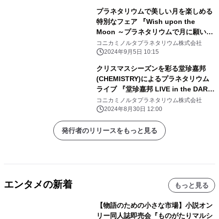
プラネタリウムで美しい月を楽しめる
特別なフェア 『Wish upon the
Moon ～プラネタリウムで月に願いを
～』 9月10日(火)より開催！
コニカミノルタプラネタリウム株式会社
2024年9月5日 10:15
クリスマスシーズンを彩る堂珍嘉邦
(CHEMISTRY)によるプラネタリウム
ライブ 『堂珍嘉邦 LIVE in the DARK
tour 2024 -AMANOGAWA-』
コニカミノルタプラネタリウム株式会社
2024年8月30日 12:00
発行者のリリースをもっと見る
エンタメの新着
もっと見る
【物語のための小さな市場】小説オン
リー同人誌即売会『ものがたりマルシ