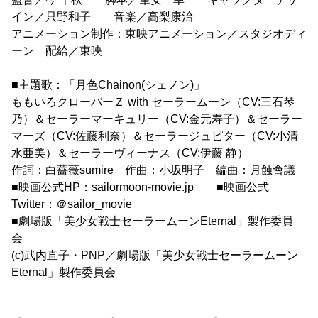
イン／只野和子 音楽／高梨康治
アニメーション制作：東映アニメーション／スタジオディ
ーン 配給／東映
■主題歌：「月色Chainon(シェノン)」
ももいろクローバーＺ with セーラームーン（CV:三石琴
乃）＆セーラーマーキュリー（CV:金元寿子）＆セーラー
マーズ（CV:佐藤利奈）＆セーラージュピター（CV:小清
水亜美）＆セーラーヴィーナス（CV:伊藤 静）
作詞：白薔薇sumire 作曲：小坂明子 編曲：月蝕會議
■映画公式HP：sailormoon-movie.jp ■映画公式
Twitter：＠sailor_movie
■劇場版「美少女戦士セーラームーンEternal」製作委員
会
(c)武内直子・PNP／劇場版「美少女戦士セーラームーン
Eternal」製作委員会