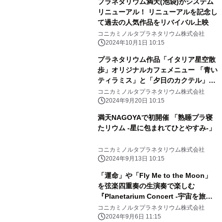
プラネタリウム満天(池袋)がシステム
リニューアル！ リニューアルを記念し
て過去の人気作品をリバイバル上映
コニカミノルタプラネタリウム株式会社
2024年10月1日 10:15
プラネタリウム作品「イタリア星空散
歩」オリジナルカフェメニュー 「青い
ティラミス」と「夕日のカクテル」販
売！
コニカミノルタプラネタリウム株式会社
2024年9月20日 10:15
満天NAGOYAで初開催 「熟睡プラ寝
たリウム -星に包まれてひとやすみ-」
コニカミノルタプラネタリウム株式会社
2024年9月13日 10:15
「運命」や「Fly Me to the Moon」
を弦楽四重奏の生演奏で楽しむ
『Planetarium Concert -宇宙を旅す
るクラシック-』
コニカミノルタプラネタリウム株式会社
2024年9月6日 11:15