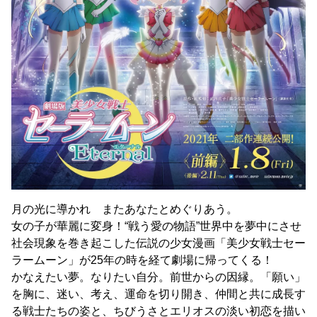
月の光に導かれ またあなたとめぐりあう。
女の子が華麗に変身！“戦う愛の物語”世界中を夢中にさせ
社会現象を巻き起こした伝説の少女漫画「美少女戦士セー
ラームーン」が25年の時を経て劇場に帰ってくる！
かなえたい夢。なりたい自分。前世からの因縁。「願い」
を胸に、迷い、考え、運命を切り開き、仲間と共に成長す
る戦士たちの姿と、ちびうさとエリオスの淡い初恋を描い