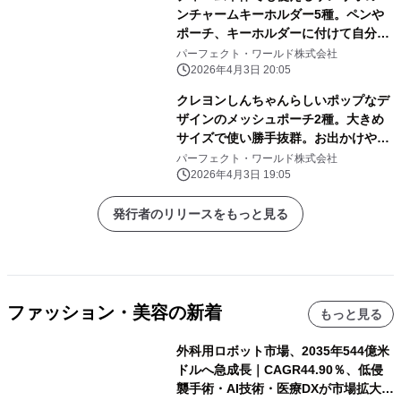
ンチャームキーホルダー5種。ペンや
ポーチ、キーホルダーに付けて自分だ
けのアレンジしよう
パーフェクト・ワールド株式会社
2026年4月3日 20:05
クレヨンしんちゃんらしいポップなデ
ザインのメッシュポーチ2種。大きめ
サイズで使い勝手抜群。お出かけや旅
行にぜひ！
パーフェクト・ワールド株式会社
2026年4月3日 19:05
発行者のリリースをもっと見る
ファッション・美容の新着
もっと見る
外科用ロボット市場、2035年544億米
ドルへ急成長｜CAGR44.90％、低侵
襲手術・AI技術・医療DXが市場拡大を