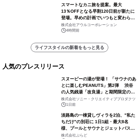
スマートなカニ旅を提案。最大
13％OFFとなる早割120日前が新たに
登場。早めの計画でいつもと変わらぬ
大人の冬旅を。ー夕日ヶ浦温泉「佳松
株式会社アウルコーポレーション
苑 別邸ふうか」ー
4時間前
ライフスタイルの新着をもっと見る
人気のプレスリリース
スヌーピーの湯が登場！ 「サウナのあ
とに楽しむPEANUTS」第2弾 渋谷
の人気銭湯「改良湯」と期間限定のコ
1
ラボレーション サウナイキタイコラ
株式会社ソニー・クリエイティブプロダクツ
ボグッズも発売決定！
1日前
淡路島の一棟貸しヴィラを2泊、"私た
ちだけ"の別荘に 1日1組・最大8名
様、プールとサウナとジェットバス付
2
きで Villa Mon Temps AWAJIの連泊
株式会社ぷらど