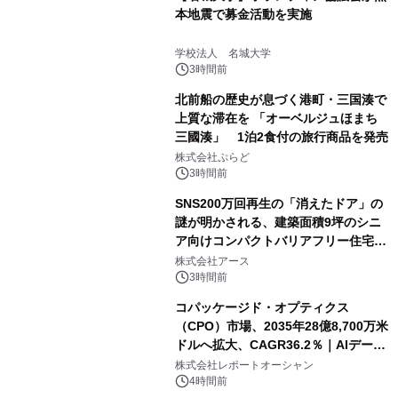
本地震で募金活動を実施
学校法人 名城大学
3時間前
北前船の歴史が息づく港町・三国湊で
上質な滞在を 「オーベルジュほまち
三國湊」 1泊2食付の旅行商品を発売
株式会社ぷらど
3時間前
SNS200万回再生の「消えたドア」の
謎が明かされる、建築面積9坪のシニ
ア向けコンパクトバリアフリー住宅が
誕生
株式会社アース
3時間前
コパッケージド・オプティクス
（CPO）市場、2035年28億8,700万米
ドルへ拡大、CAGR36.2％｜AIデータ
センター・高速光通信需要が成長を加
株式会社レポートオーシャン
速
4時間前