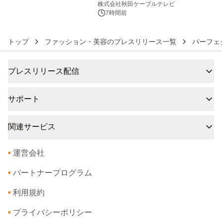
秋田犬の子犬と秋田の四季と名所を巡
株式会社秋田ケーブルテレビ
るパッケージ～ 9月1日(火)秋田県内で
7時間前
販売開始
トップ
ファッション・美容のプレスリリース一覧
パーフェ
プレスリリース配信
サポート
関連サービス
•
運営会社
•
パートナープログラム
•
利用規約
•
プライバシーポリシー