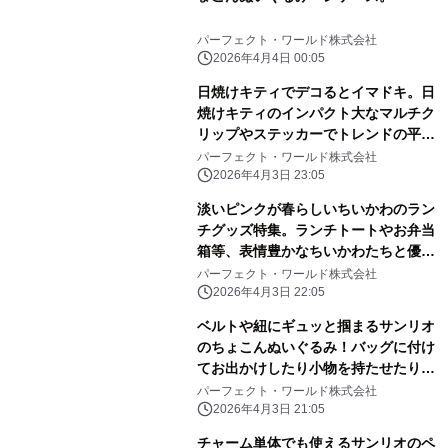
パーフェクト・ワールド株式会社
2026年4月4日 00:05
日焼けキティでデコるとイマドキ。日
焼けキティのインパクト大なマルチク
リップやステッカーでトレンドの平成
レトロ感ばっちりです。
パーフェクト・ワールド株式会社
2026年4月3日 23:05
淡いピンクが春らしいちいかわのラン
チグッズ特集。ランチトートやお弁当
箱等、表情豊かなちいかわたちと優し
いピンク色に心和む
パーフェクト・ワールド株式会社
2026年4月3日 22:05
ベルトや紐にギュッと掴まるサンリオ
のちょこんぬいぐるみ！バッグに付け
てお出かけしたり小物を持たせたりと
自由に楽しめる！
パーフェクト・ワールド株式会社
2026年4月3日 21:05
チャーム単体でも使えるサンリオのペ