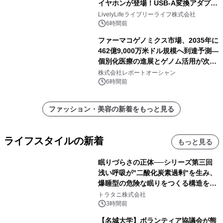
イヤホンが登場！USB-A変換アダプタ
ー付きでスマホからパソコンまで幅広
LivelyLifeライブリーライフ株式会社
く活用可能
6時間前
ファーマコゲノミクス市場、2035年に
462億9,000万米ドル規模へ到達予測―
個別化医療の進展とゲノム活用が次世
代ヘルスケア投資を加速
株式会社レポートオーシャン
6時間前
ファッション・美容の新着をもっと見る
ライフスタイルの新着
もっと見る
眠りづらさの正体──シリーズ第三回
浅い呼吸が"二酸化炭素過剰"を生み、
爆睡型の危険な眠りをつくる構造を解
説
トラタニ株式会社
3時間前
【名城大学】ボランティア協議会が熊