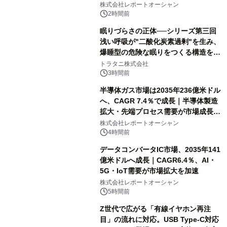
牽引
株式会社レポートオーシャン
2時間前
眠りづらさの正体──シリーズ第三回
浅い呼吸が"二酸化炭素過剰"を生み、
爆睡型の危険な眠りをつくる構造を解
説
トラタニ株式会社
3時間前
半導体ガス市場は2035年236億米ドル
へ、CAGR 7.4％で成長｜半導体製造
拡大・先端プロセス需要が市場成長を
加速
株式会社レポートオーシャン
4時間前
データコンバータIC市場、2035年141
億米ドルへ成長｜CAGR6.4％、AI・
5G・IoT需要が市場拡大を加速
株式会社レポートオーシャン
5時間前
Z世代で広がる「有線イヤホン再注
目」の流れに対応。USB Type-C対応