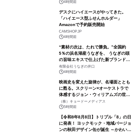
素泊りプラン
4時間前
デスクにハイエースがやってきた。
「ハイエース型ふせんホルダー」
Amazonで予約販売開始
3
CAMSHOP.JP
4時間前
“素材の次は、たれで勝負。”全国約
5％の浜名湖産うなぎを、 うなぎの頭
の旨味エキスで仕上げた新ブランド
4
「井口の誉」誕生
有限会社うなぎの井口
4時間前
映画史を変えた旋律が、名場面ととも
に甦る。スクリーン×オーケストラで
体感するジョン・ウィリアムズの世
5
界。ジョン・ウィリアムズ：シネマ・
（株）キョードーメディアス
スペクタキュラー・コンサート 開催決
5時間前
定！
【令和8年8月8日】トリプル「8」の日
に発表！ ヨックモック・地域バージョ
ンの秋田デザイン缶が誕生 ～かわいい
6