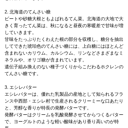
2. 北海道のてんさい糖
ビートや砂糖大根ともよばれるてん菜。北海道の大地で大
きく育ったてん菜は、秋になると昼夜の寒暖差で甘味が増
していきます。
甘味をたっぷりたくわえた根の部分を収穫し、糖分を抽出
してできた琥珀色のてんさい糖には、上白糖にはほとんど
含まれないカリウム、カルシウム、リンなどさまざまなミ
ネラルや、オリゴ糖が含まれています。
遺伝子組み換えのない種子づくりからこだわるホクレンの
てんさい糖です。
3. エシレバター
エシレバターは、優れた乳製品の産地として知られるフラ
ンス中西部・エシレ村で生産されるクリーミーな口あたり
と、芳醇な香りが特長の発酵バターです。
発酵バターはクリームを乳酸発酵させてからつくるバター
で、ヨーグルトのような軽い酸味があり香り高いのが特