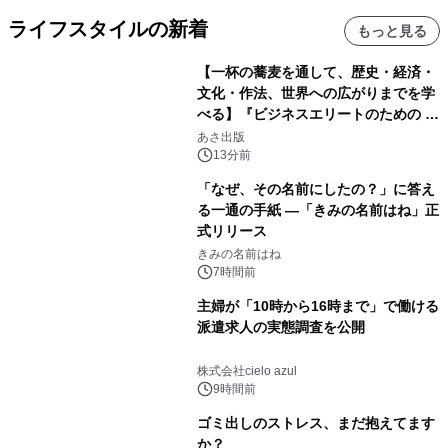
ライフスタイルの新着
もっと見る
【一杯の蕎麦を通して、歴史・経済・
文化・作法、世界への広がりまでを学
べる】『ビジネスエリートのための 教
養としての蕎麦』2026年8月25日
あさ出版
（火）発売
13分前
「なぜ、その名前にしたの？」に答え
る一通の手紙 ―「きみの名前はね」正
式リリース
きみの名前はね
7時間前
主婦が「10時から16時まで」で働ける
派遣求人の実態調査を公開
株式会社cielo azul
9時間前
ゴミ出しのストレス、まだ抱えてます
か？