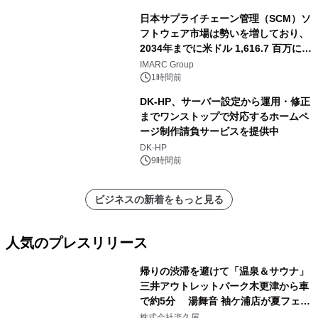
日本サプライチェーン管理（SCM）ソ
フトウェア市場は勢いを増しており、
2034年までに米ドル 1,616.7 百万に達
し、CAGR 3.42%で成長すると予測
IMARC Group
1時間前
DK-HP、サーバー設定から運用・修正
までワンストップで対応するホームペ
ージ制作請負サービスを提供中
DK-HP
9時間前
ビジネスの新着をもっと見る
人気のプレスリリース
帰りの渋滞を避けて「温泉＆サウナ」
三井アウトレットパーク木更津から車
で約5分 湯舞音 袖ケ浦店が夏フェア
1
メニューを提供
株式会社楽久屋