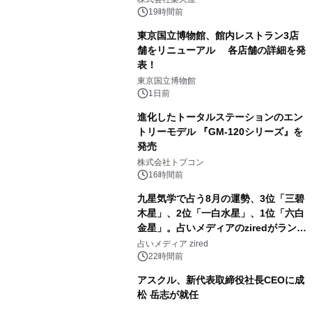
19時間前
東京国立博物館、館内レストラン3店
舗をリニューアル 各店舗の詳細を発
表！
2
東京国立博物館
1日前
進化したトータルステーションのエン
トリーモデル 『GM-120シリーズ』を
発売
3
株式会社トプコン
16時間前
九星気学で占う8月の運勢、3位「三碧
木星」、2位「一白水星」、1位「六白
金星」。占いメディアのziredがランキ
4
ングを発表
占いメディア zired
22時間前
アスクル、新代表取締役社長CEOに成
松 岳志が就任