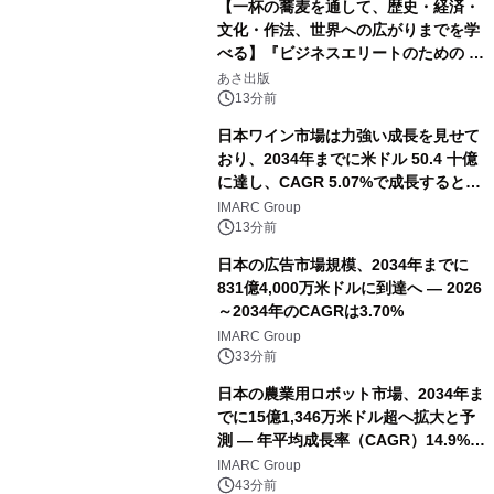
【一杯の蕎麦を通して、歴史・経済・
文化・作法、世界への広がりまでを学
べる】『ビジネスエリートのための 教
養としての蕎麦』2026年8月25日
あさ出版
（火）発売
13分前
日本ワイン市場は力強い成長を見せて
おり、2034年までに米ドル 50.4 十億
に達し、CAGR 5.07%で成長すると予
測
IMARC Group
13分前
日本の広告市場規模、2034年までに
831億4,000万米ドルに到達へ ― 2026
～2034年のCAGRは3.70%
IMARC Group
33分前
日本の農業用ロボット市場、2034年ま
でに15億1,346万米ドル超へ拡大と予
測 ― 年平均成長率（CAGR）14.9%を
記録
IMARC Group
43分前