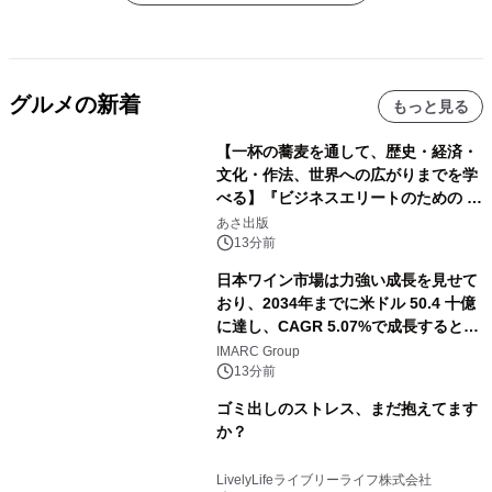
グルメの新着
もっと見る
【一杯の蕎麦を通して、歴史・経済・
文化・作法、世界への広がりまでを学
べる】『ビジネスエリートのための 教
養としての蕎麦』2026年8月25日
あさ出版
（火）発売
13分前
日本ワイン市場は力強い成長を見せて
おり、2034年までに米ドル 50.4 十億
に達し、CAGR 5.07%で成長すると予
測
IMARC Group
13分前
ゴミ出しのストレス、まだ抱えてます
か？
LivelyLifeライブリーライフ株式会社