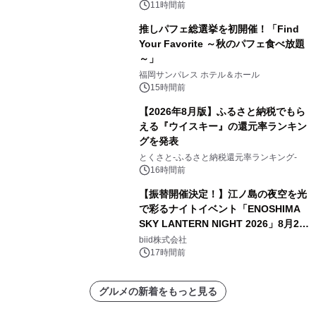
11時間前
推しパフェ総選挙を初開催！「Find
Your Favorite ～秋のパフェ食べ放題
～」
福岡サンパレス ホテル＆ホール
15時間前
【2026年8月版】ふるさと納税でもら
える『ウイスキー』の還元率ランキン
グを発表
とくさと-ふるさと納税還元率ランキング-
16時間前
【振替開催決定！】江ノ島の夜空を光
で彩るナイトイベント「ENOSHIMA
SKY LANTERN NIGHT 2026」8月22
日(土)振替開催＆受付スタート！
biid株式会社
17時間前
グルメの新着をもっと見る