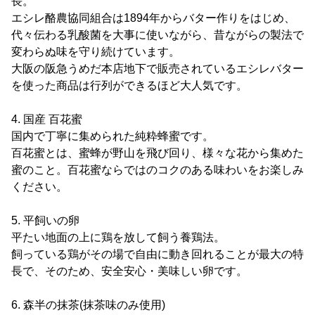
長。
エシレ酪農協同組合は1894年からバター作りをはじめ、
代々伝わる乳酸菌を大事に使いながら、昔ながらの製法で
変わらぬ味を守り続けています。
大阪の阪急うめだ本店地下で販売されているエシレバター
を使った商品は行列ができるほど大人気です。
4. 国産 百花蜜
国内で丁寧に集められた純粋蜂蜜です。
百花蜜とは、蜜蜂が野山を飛び回り、様々な花から集めた
蜜のこと。百花蜜ならではのコクのある味わいをお楽しみ
ください。
5. 平飼いの卵
平たい地面の上に鶏を放して飼う養鶏法。
飼っている鶏がその場で自由に動き回れることが最大の特
長で、そのため、安全安心・美味しい卵です。
6. 森半の抹茶(抹茶味のみ使用)