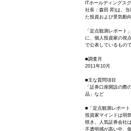
ITホールディングス
社長：森田 昇)は、当
た投資および景気動向
「定点観測レポート」
に、個人投資家の視点
で公表しているもの
■調査月
2011年10月
■主な質問項目
「証券口座開設の際
品」など
■「定点観測レポート
投資家マインドは弱気
咲き。人気証券会社
不透明感が高い中、