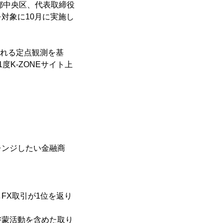
都中央区、代表取締役
を対象に10月に実施し
される定点観測を基
K-ZONEサイト上
レンジしたい金融商
FX取引が1位を返り
啓蒙活動を含めた取り