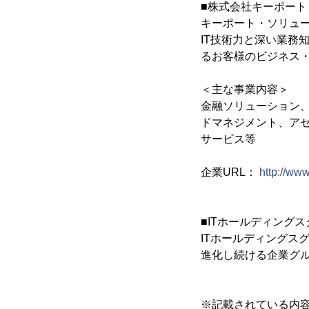
■株式会社キーポー
キーポート・ソリュ
IT技術力と深い業務
るお客様のビジネス・モ
＜主な事業内容＞
金融ソリューション
ドマネジメント、ア
サービス等
企業URL：
http://ww
■ITホールディング
ITホールディングス
進化し続ける企業グ
※記載されている内