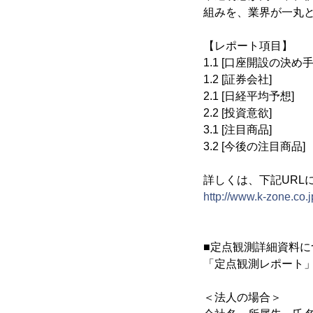
組みを、業界が一丸
【レポート項目】
1.1 [口座開設の決
1.2 [証券会社]
2.1 [日経平均予
2.2 [投資意欲]
3.1 [注目商品]
3.2 [今後の注目商
詳しくは、下記URL
http://www.k-zone.co.j
■定点観測詳細資料に
「定点観測レポート
＜法人の場合＞