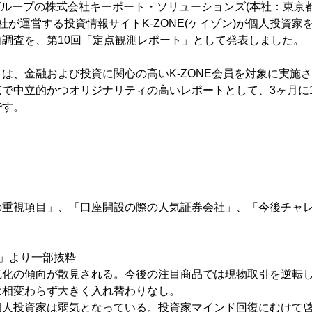
グループの株式会社キーポート・ソリューションズ(本社：東京
社が運営する投資情報サイトK-ZONE(ケイゾン)が個人投資家
調査を、第10回「定点観測レポート」として発表しました。
は、金融および投資に関心の高いK-ZONE会員を対象に実施
で中立的かつオリジナリティの高いレポートとして、3ヶ月に1度
です。
の重視項目」、「口座開設の際の人気証券会社」、「今後チャ
」より一部抜粋
化の傾向が散見される。今後の注目商品では現物取引を逆転し
は相変わらず大きく入れ替わりなし。
個人投資家は弱気となっている。投資家マインド回復にむけて