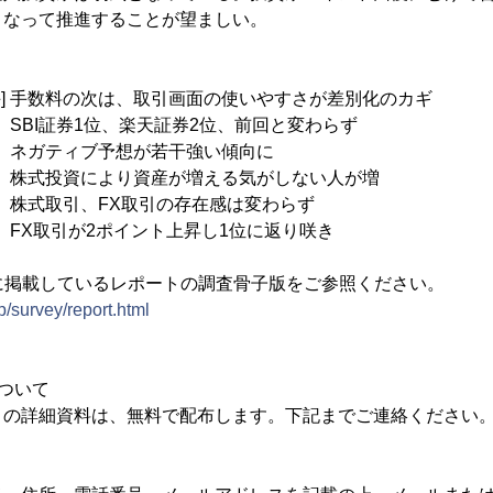
となって推進することが望ましい。
め手] 手数料の次は、取引画面の使いやすさが差別化のカギ
 SBI証券1位、楽天証券2位、前回と変わらず
想] ネガティブ予想が若干強い傾向に
 株式投資により資産が増える気がしない人が増
 株式取引、FX取引の存在感は変わらず
品] FX取引が2ポイント上昇し1位に返り咲き
に掲載しているレポートの調査骨子版をご参照ください。
p/survey/report.html
ついて
」の詳細資料は、無料で配布します。下記までご連絡ください