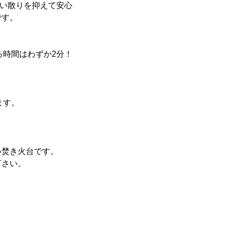
舞い散りを抑えて安心
です。
る時間はわずか2分！
ます。
い焚き火台です。
下さい。