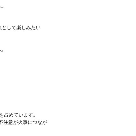
人。
火として楽しみたい
人。
％を占めています。
た不注意が火事につなが