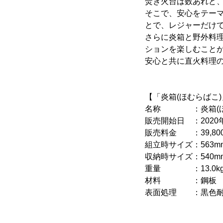
焚き火台は数あれど
そこで、安心をテーマ
とで、レジャーだけ
さらに炎箱と野外料
ションを楽しむこと
安心と共に直火料理
【「炎箱(ほむらばこ
名称 ：炎箱(ほ
販売開始日 ：2020
販売料金 ：39,800
組立時サイズ：563mm×
収納時サイズ：540mm×
重量 ：13.0k
材料 ：鋼板
表面処理 ：黒色耐