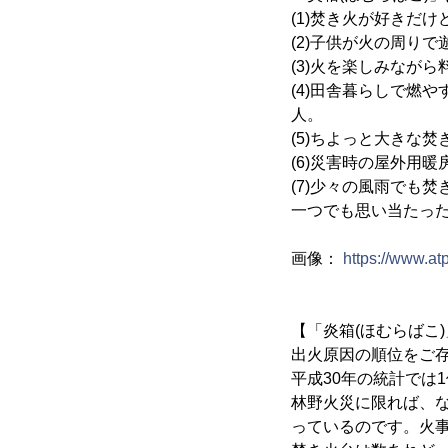
(1)焚き火が好きだ
(2)子供が火の周り
(3)火を楽しみなが
(4)田舎暮らしで燃
人。
(5)ちよっと大きな
(6)災害時の屋外用
(7)少々の風雨でも
一つでも思い当たった
画像：
https://www.a
【「炎箱(ほむらばこ
出火原因の順位をご
平成30年の統計では
林野火災に限れば、な
っているのです。火