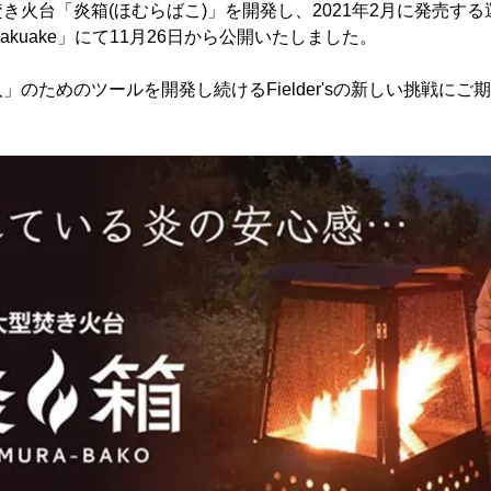
き火台「炎箱(ほむらばこ)」を開発し、2021年2月に発売す
kuake」にて11月26日から公開いたしました。
のためのツールを開発し続けるFielder'sの新しい挑戦にご