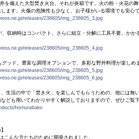
と天井を備えた大型焚き火台。それが炎箱です。火の粉・火花の
供します。火傷の危険性も少なく、お子様がいる環境でも安心
tpress.ne.jp/releases/238605/img_238605_3.jpg
すが、収納時はコンパクト。さらに組立・分解に工具不要。かか
。
tpress.ne.jp/releases/238605/img_238605_4.jpg
性もグッド。豊富な調理オプションで、多彩な野外料理が楽しめ
tpress.ne.jp/releases/238605/img_238605_5.jpg
tpress.ne.jp/releases/238605/img_238605_6.jpg
く、生活の中で「焚き火」を楽しんでもらうための、他には無
画なども用いてわかりやすく解説しておりますので、ぜひご覧
/products/homurabako
め】
」はこんな方たちのために開発されました。