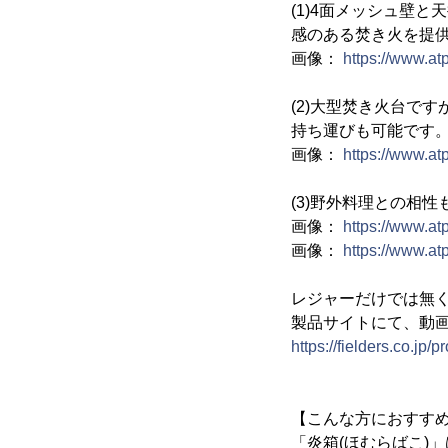
(1)4面メッシュ壁
感のある焚き火を提
画像：
https://www.a
(2)大型焚き火台で
持ち運びも可能です
画像：
https://www.a
(3)野外料理との相
画像：
https://www.a
画像：
https://www.a
レジャーだけでは無
製品サイトにて、動
https://fielders.co.jp
【こんな方におすす
「炎箱(ほむらばこ)