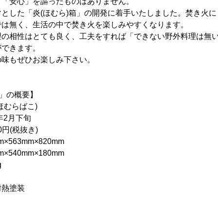
、「安心」を謳ったものはありません。
とした「炎(ほむら)箱」の開発に着手いたしました。焚き火
では無く、生活の中で焚き火を楽しみやすくなります。
理の相性はとても良く、工夫をすれば「できない野外料理は無
ができます。
の味もぜひお楽しみ下さい。
)」の概要】
むらばこ)
年2月下旬
円(税抜き)
563mm×820mm
540mm×180mm
g
熱塗装