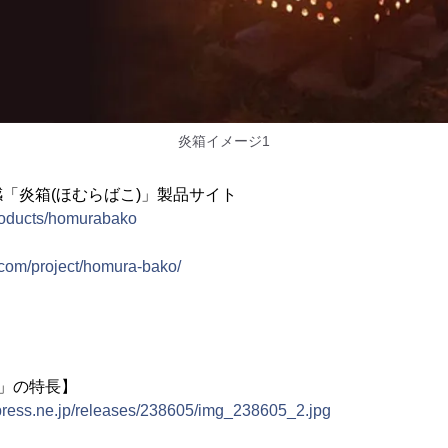
炎箱イメージ1
「炎箱(ほむらばこ)」製品サイト
/products/homurabako
com/project/homura-bako/
)」の特長】
tpress.ne.jp/releases/238605/img_238605_2.jpg