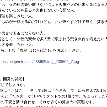
けども、火の粉の舞い散りなどによる火事や火の始末が気になる
で遊んでいるのを見ると火傷しないか心配な人。
ら料理も楽しみたい人。
やすものが一杯あるのだけれども、ただ燃やすだけで無く、焚き
焚き火台でも苦にならない人。
暖房として、比較的安全で多人数で暖まれる焚き火台を備えたい
焚き火を楽しみたい人。
ら、ぜひ「炎箱(ほむらばこ)」をお試し下さい。
tpress.ne.jp/releases/238605/img_238605_7.jpg
)」開発の背景】
存じでしょうか。
1位は「たばこ」、そして2位は「たき火」で、出火原因の8.1
んと「たき火」が31.4％でダントツの1位です。ちょっとし
事の不安と隣り合わせ。それが多くの焚き火の実態です。