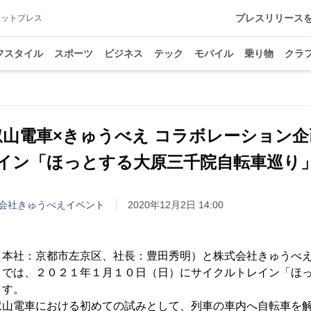
プレスリリース
アットプレス
フスタイル
スポーツ
ビジネス
テック
モバイル
乗り物
クラ
叡山電車×きゅうべえ コラボレーション企
イン「ほっとする大原三千院自転車巡り
会社きゅうべえ
イベント
2020年12月2日 14:00
本社：京都市左京区、社長：豊田秀明）と株式会社きゅうべえ
）では、２０２１年１月１０日（日）にサイクルトレイン「ほ
ます。
山電車における初めての試みとして、列車の車内へ自転車を解