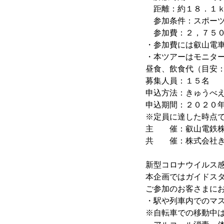
距離：約１８．１ｋ
参加条件：スポーツ
参加費：２，７５０
・参加費には叡山電
・本ツアーはモニタ
昼食、飲食代（目安
募集人員：１５名
申込方法：きゅうべ
申込期間：２０２０
※定員に達した時点
主 催：叡山電鉄株
共 催：株式会社き
新型コロナウイルス
本企画ではガイドス
ご参加のお客さまに
・駅や列車内でのマ
※自転車での移動中