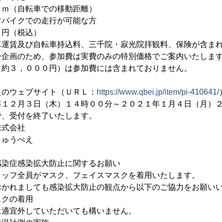
ｍ（自転車での移動距離）
バイクでの走行が可能な方
円（税込）
車運賃及び自転車持込料、三千院・寂光院拝観料、保険が含ま
ー企画のため、参加費は実費のみの特別価格でご案内いたしま
：約３，０００円）は参加費には含まれておりません。
えのウェブサイト（ＵＲＬ：
https://www.qbei.jp/item/pi-410641/
年１２月３日（木）１４時００分～２０２１年１月４日（月）
で、受付を終了いたします。
式会社
ゅうべえ
感染症感染拡大防止に関するお願い
タッフ全員がマスク、フェイスマスクを着用いたします。
おかれましても感染拡大防止の観点から以下のご協力をお願い
スクの着用
は適宜外していただいても構いません。