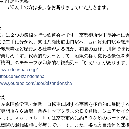
体温計測の実施
．５℃以上の方は参加をお断りさせていただきます。
社
北」に２つの路線を持つ鉄道会社です。京都御所や下鴨神社に
駅で二手に分かれ、東は八瀬比叡山口駅へ、西は貴船口駅や鞍
や鞍馬寺など歴史ある社寺があるほか、初夏の新緑、川床で味
が楽しめます。代表的な列車として、沿線の移り変わる景色を
「楕円」のモチーフが印象的な観光列車「ひえい」があります
/eizandensha.co.jp/
twitter.com/eizandensha
/www.youtube.com/user/eizandensha
べえ
左京区修学院で創業、自転車に関する事業を多角的に展開す
車専門店を６店舗、業界トップクラスのＥＣ通販、シェアサイ
います。ｋｏｔｏｂｉｋｅは京都市内に約５０ケ所のポートが
通機関の混雑緩和に寄与しています。また、各地方自治体と連