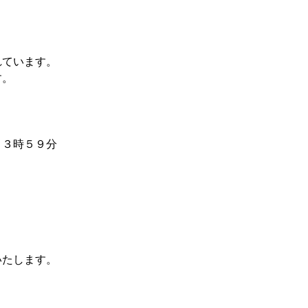
れています。
す。
）
２３時５９分
いたします。