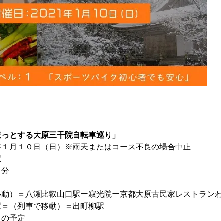
ほっとする大原三千院自転車巡り」
１月１０日（日）※雨天またはコース不良の場合中止
駅
０分
移動）＝八瀬比叡山口駅ー寂光院ー京都大原古民家レストラン
駅＝（列車で移動）＝出町柳駅
の予定