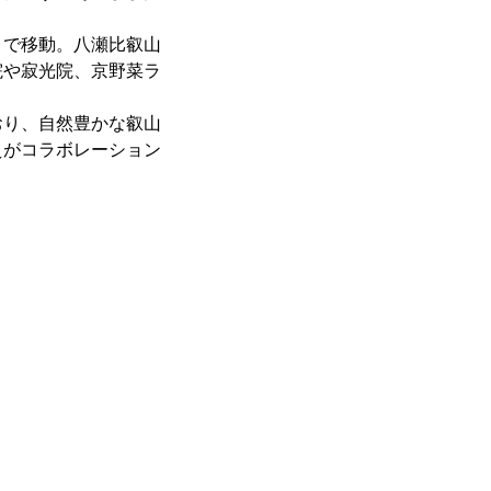
で移動。八瀬比叡山
院や寂光院、京野菜ラ
り、自然豊かな叡山
えがコラボレーション
。