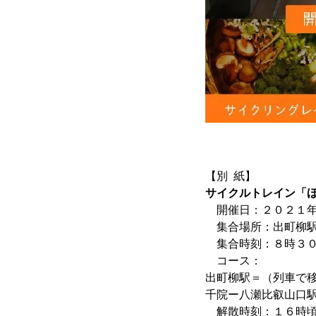
【別 紙】
サイクルトレイン「
開催日：２０２１年
集合場所：出町柳
集合時刻：８時３
コース：
出町柳駅＝（列車で
千院ー八瀬比叡山口
解散時刻：１６時頃