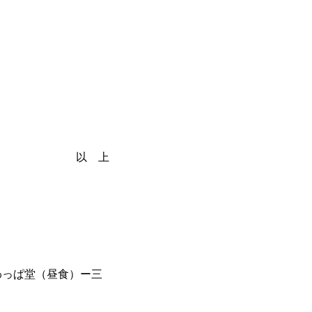
以 上
わっぱ堂（昼食）ー三