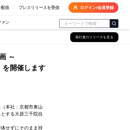
を配信
プレスリリースを受信
ログイン/会員登録
ファン
発行者のリリースを見る
画 ～
」を開催します
（本社：京都市東山
っとする大原三千院自
体せずにそのまま持