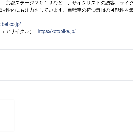
ＯＪ京都ステージ２０１９など）、サイクリストの誘客、サイ
域活性化にも注力をしています。自転車の持つ無限の可能性を
/qbei.co.jp/
シェアサイクル）
https://kotobike.jp/