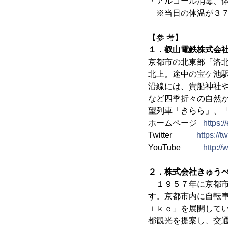
・アルコール消毒、
※当日の体温が３７
【参 考】
１．叡山電鉄株式会
京都市の北東部「洛
北上。途中の宝ケ池
沿線には、貴船神社
など四季折々の自然
望列車「きらら」、
ホームページ
https:/
Twitter
https://
YouTube
http:/
２．株式会社きゅう
１９５７年に京都市
す。京都市内に自転
ｉｋｅ」を展開して
都観光を提案し、交