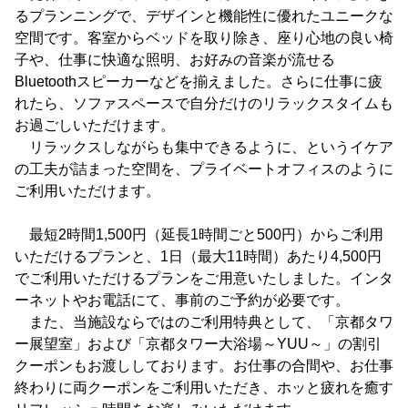
るプランニングで、デザインと機能性に優れたユニークな
空間です。客室からベッドを取り除き、座り心地の良い椅
子や、仕事に快適な照明、お好みの音楽が流せる
Bluetoothスピーカーなどを揃えました。さらに仕事に疲
れたら、ソファスペースで自分だけのリラックスタイムも
お過ごしいただけます。
リラックスしながらも集中できるように、というイケア
の工夫が詰まった空間を、プライベートオフィスのように
ご利用いただけます。
最短2時間1,500円（延長1時間ごと500円）からご利用
いただけるプランと、1日（最大11時間）あたり4,500円
でご利用いただけるプランをご用意いたしました。インタ
ーネットやお電話にて、事前のご予約が必要です。
また、当施設ならではのご利用特典として、「京都タワ
ー展望室」および「京都タワー大浴場～YUU～」の割引
クーポンもお渡ししております。お仕事の合間や、お仕事
終わりに両クーポンをご利用いただき、ホッと疲れを癒す