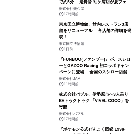
で約5分 湯舞音 袖ケ浦店が夏フェア
1
メニューを提供
株式会社楽久屋
17時間前
東京国立博物館、館内レストラン3店
舗をリニューアル 各店舗の詳細を発
表！
2
東京国立博物館
1日前
『FUNBOO(ファンブー)』が、スシロ
ーとGAZOO Racing 初コラボキャン
ペーンに登場 全国のスシロー店舗で
3
GR 4車種の FUNBOO(ミニカー)付き
株式会社JAM
メニューが展開されます
11時間前
株式会社バブル、伊勢原市へ3人乗り
EVトゥクトゥク 「VIVEL COCO」を
寄贈
4
株式会社バブル
17時間前
『ポケモン公式ぜんこく図鑑 1996-