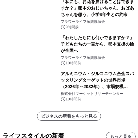
「私にも、お花を届けることはできま
すか？」熊本のおじいちゃん、おばあ
ちゃんを想う、小学6年生との約束
フラワーライフ振興協議会
9時間前
「わたしたちにも何かできますか？」
子どもたちの一言から、熊本支援の輪
が全国へ
フラワーライフ振興協議会
10時間前
アルミニウム・ジルコニウム合金スパ
ッタリングターゲットの世界市場
（2026年～2032年）、市場規模
（0.995、0.999、その他）・分析レポ
株式会社マーケットリサーチセンター
ートを発表
10時間前
ビジネスの新着をもっと見る
ライフスタイルの新着
もっと見る