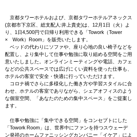
京都タワーホテルおよび、京都タワーホテルアネックス
(京都市下京区、総支配人:井上貴史)は、12月1日（火）よ
り、1日4,500円で日帰り利用できる「Towork（Tower
× Work）Room」を販売いたします。
ベッドの代わりにソファや、座り心地の良い椅子などを
配置し、より集中して仕事や勉強に取り組める空間をご用
意いたしました。オンラインミーティングや電話、カフェ
などの公共スペースでは広げにくい資料を使った仕事も、
ホテルの客室で安全・快適に行っていただけます。
コロナ禍でさらに多様化した働き方や学習スタイルに合
わせ、ホテルの客室でありながら、シェアオフィスのよう
な個室空間、「あなたのための集中スペース」をご提案し
ます。
仕事や勉強に「集中できる空間」をコンセプトにした
「Towork Room」は、世界中にファンを持つスウェーデ
ン発祥のホームファニッシングカンパニー「イケア」によ