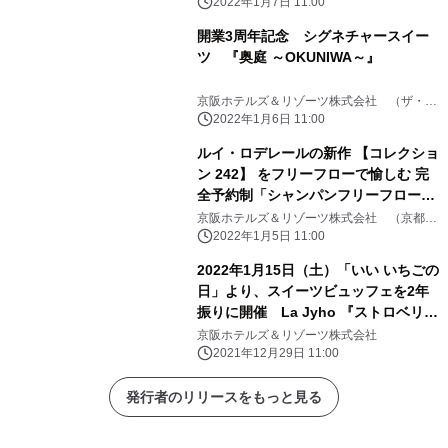
ウザンド キョウト）
2022年1月7日 11:00
開業3周年記念 シグネチャースイー
ツ 『奥庭 ～OKUNIWA～』
京阪ホテルズ＆リゾーツ株式会社 （ザ・サ
ウザンド キョウト）
2022年1月6日 11:00
ルイ・ロデレールの新作 【コレクショ
ン 242】 をフリーフローで愉しむ 完
全予約制「シャンパンフリーフロープ
ラン」販売
京阪ホテルズ＆リゾーツ株式会社 （京都セ
ンチュリーホテル）
2022年1月5日 11:00
2022年1月15日（土）「いい いちごの
日」より、スイーツビュッフェを2年
振りに開催 La Jyho 『ストロベリー
スイーツビュッフェ』
京阪ホテルズ＆リゾーツ株式会社
2021年12月29日 11:00
発行者のリリースをもっと見る