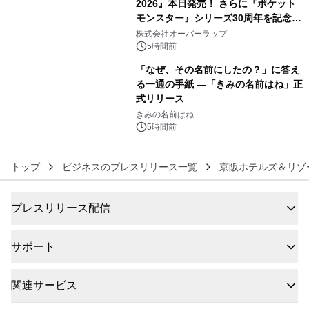
2026』本日発売！ さらに『ポケット
モンスター』シリーズ30周年を記念し
5
た画集『ポケットモンスター ビジュア
株式会社オーバーラップ
ルアートブック』の発売決定！ 2026
5時間前
年12月18日（金）、3冊同時発売！
「なぜ、その名前にしたの？」に答え
る一通の手紙 ―「きみの名前はね」正
式リリース
6
きみの名前はね
5時間前
トップ
ビジネスのプレスリリース一覧
京阪ホテルズ＆リゾ
プレスリリース配信
サポート
関連サービス