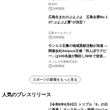
BUDO
16時間前
広島生まれのぷよぷよ 広島企業No.1
の“ぷよぷよ愛”が決定！
広島ホームテレビ
18時間前
サンエス石膏の地域貢献活動が加速 ―
関連会社Attipect主催「田んぼラグビ
ー」は100名超が熱狂しNHKで放送さ
れました。
サンエス石膏株式会社
19時間前
スポーツの新着をもっと見る
人気のプレスリリース
【令和8年8月8日】トリプル「8」の日
に発表！ ヨックモック・地域バージョ