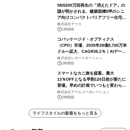
SNS200万回再生の「消えたドア」の
謎が明かされる、建築面積9坪のシニ
ア向けコンパクトバリアフリー住宅が
誕生
株式会社アース
1時間前
コパッケージド・オプティクス
（CPO）市場、2035年28億8,700万米
ドルへ拡大、CAGR36.2％｜AIデータ
センター・高速光通信需要が成長を加
株式会社レポートオーシャン
速
2時間前
スマートなカニ旅を提案。最大
13％OFFとなる早割120日前が新たに
登場。早めの計画でいつもと変わらぬ
大人の冬旅を。ー夕日ヶ浦温泉「佳松
株式会社アウルコーポレーション
苑 別邸ふうか」ー
2時間前
ライフスタイルの新着をもっと見る