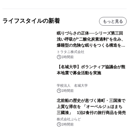
ライフスタイルの新着
もっと見る
眠りづらさの正体──シリーズ第三回
浅い呼吸が"二酸化炭素過剰"を生み、
爆睡型の危険な眠りをつくる構造を解
説
トラタニ株式会社
1時間前
【名城大学】ボランティア協議会が熊
本地震で募金活動を実施
学校法人 名城大学
1時間前
北前船の歴史が息づく港町・三国湊で
上質な滞在を 「オーベルジュほまち
三國湊」 1泊2食付の旅行商品を発売
株式会社ぷらど
1時間前