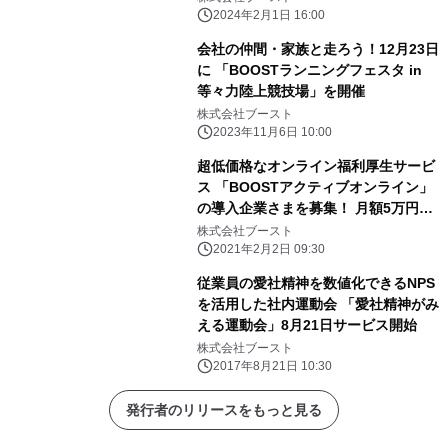
2024年2月1日 16:00
会社の仲間・家族と走ろう！12月23日
に 「BOOSTランニングフェスタ in
等々力陸上競技場」を開催
株式会社ブースト
2023年11月6日 10:00
超低価格なオンライン福利厚生サービ
ス 「BOOSTアクティブオンライン」
の導入企業さまを募集！ 月額5万円～
で全従業員がオンラインレッスンに参
株式会社ブースト
加し放題
2021年2月2日 09:30
従業員の愛社精神を数値化できるNPS
を活用した社内運動会 「愛社精神がみ
える運動会」8月21日サービス開始
株式会社ブースト
2017年8月21日 10:30
発行者のリリースをもっと見る