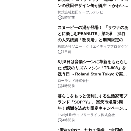
ンの秋田デザイン缶が誕生 ～かわいい
1
秋田犬の子犬と秋田の四季と名所を巡
株式会社秋田ケーブルテレビ
るパッケージ～ 9月1日(火)秋田県内で
5時間前
販売開始
スヌーピーの湯が登場！ 「サウナのあ
とに楽しむPEANUTS」第2弾 渋谷
の人気銭湯「改良湯」と期間限定のコ
2
ラボレーション サウナイキタイコラ
株式会社ソニー・クリエイティブプロダクツ
ボグッズも発売決定！
1日前
8月8日は音楽シーンに革新をもたらし
た 伝説のリズムマシン「TR-808」を
祝う日 ～Roland Store Tokyoで実機
3
を展示しての 記念キャンペーンを開
ローランド株式会社
催 英国ラジオ「NTS」の 特別プログ
4時間前
ラムや、「TR-808」を愛する伝説的
暮らしをもっと便利にする生活家電ブ
アーティストを フィーチャーしたアニ
ランド「SOPPY」、楽天市場店5周
メーションを公開～
年！感謝を込めた限定キャンペーンを
4
8月10日より開催
LivelyLifeライブリーライフ株式会社
4時間前
“素材の次は、たれで勝負。”全国約