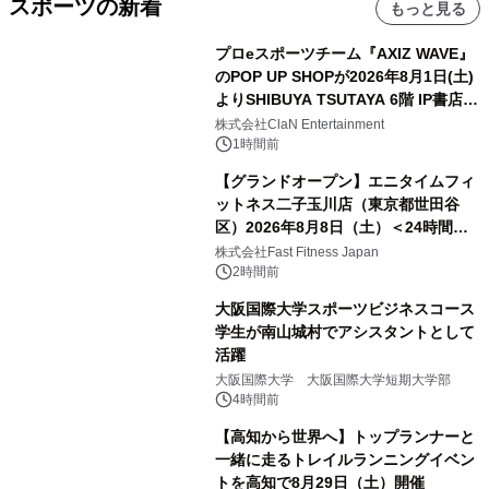
スポーツの新着
もっと見る
プロeスポーツチーム『AXIZ WAVE』
のPOP UP SHOPが2026年8月1日(土)
よりSHIBUYA TSUTAYA 6階 IP書店で
開催決定！！
株式会社ClaN Entertainment
1時間前
【グランドオープン】エニタイムフィ
ットネス二子玉川店（東京都世田谷
区）2026年8月8日（土）＜24時間年
中無休のフィットネスジム＞
株式会社Fast Fitness Japan
2時間前
大阪国際大学スポーツビジネスコース
学生が南山城村でアシスタントとして
活躍
大阪国際大学 大阪国際大学短期大学部
4時間前
【高知から世界へ】トップランナーと
一緒に走るトレイルランニングイベン
トを高知で8月29日（土）開催