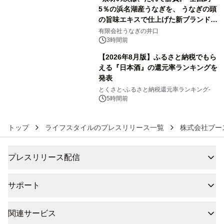
5％の浜名湖産うなぎを、 うなぎの頭
の旨味エキスで仕上げた新ブランド
5
「井口の誉」誕生
有限会社うなぎの井口
3時間前
【2026年8月版】ふるさと納税でもら
える『日本酒』の還元率ランキングを
発表
6
とくさと-ふるさと納税還元率ランキング-
5時間前
トップ
ライフスタイルのプレスリリース一覧
株式会社ブー
プレスリリース配信
サポート
関連サービス