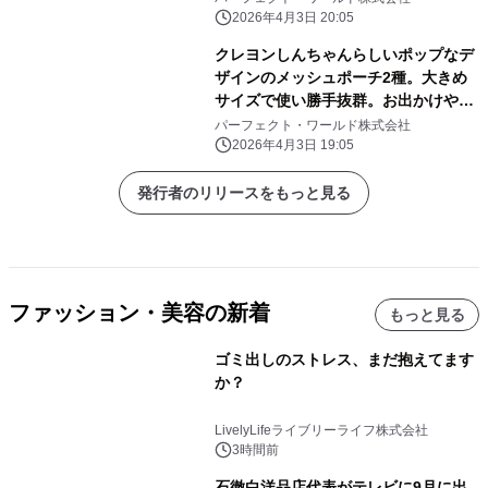
2026年4月3日 20:05
クレヨンしんちゃんらしいポップなデ
ザインのメッシュポーチ2種。大きめ
サイズで使い勝手抜群。お出かけや旅
行にぜひ！
パーフェクト・ワールド株式会社
2026年4月3日 19:05
発行者のリリースをもっと見る
ファッション・美容の新着
もっと見る
ゴミ出しのストレス、まだ抱えてます
か？
LivelyLifeライブリーライフ株式会社
3時間前
石徹白洋品店代表がテレビに9月に出