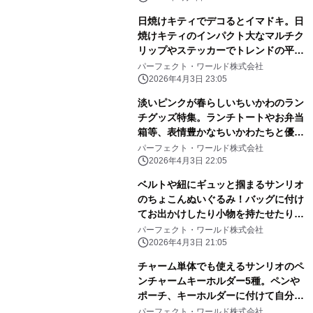
日焼けキティでデコるとイマドキ。日
焼けキティのインパクト大なマルチク
リップやステッカーでトレンドの平成
レトロ感ばっちりです。
パーフェクト・ワールド株式会社
2026年4月3日 23:05
淡いピンクが春らしいちいかわのラン
チグッズ特集。ランチトートやお弁当
箱等、表情豊かなちいかわたちと優し
いピンク色に心和む
パーフェクト・ワールド株式会社
2026年4月3日 22:05
ベルトや紐にギュッと掴まるサンリオ
のちょこんぬいぐるみ！バッグに付け
てお出かけしたり小物を持たせたりと
自由に楽しめる！
パーフェクト・ワールド株式会社
2026年4月3日 21:05
チャーム単体でも使えるサンリオのペ
ンチャームキーホルダー5種。ペンや
ポーチ、キーホルダーに付けて自分だ
けのアレンジしよう
パーフェクト・ワールド株式会社