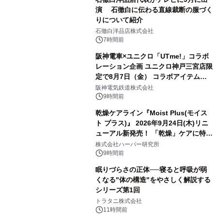
演 石徹白に伝わる直線裁断の服づく
りについて紹介
石徹白洋品店株式会社
7時間前
阪神電車×ユニクロ「UTme!」コラボ
レーション企画 ユニクロ神戸三宮店限
定で8月7日（金） コラボアイテムが
発売決定！
阪神電気鉄道株式会社
9時間前
乾燥ケアライン『Moist Plus(モイス
ト プラス)』 2026年9月24日(木)リニ
ューアル新発売！ 「乾燥」ケアに特化
し、ライン使いで潤いに満ちた肌へ
株式会社ハーバー研究所
9時間前
眠りづらさの正体──寝ると呼吸が弱
くなる"体の構造"をやさしく解説する
シリーズ第1回
トラタニ株式会社
11時間前