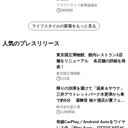
フラワーライフ振興協議会
5時間前
ライフスタイルの新着をもっと見る
人気のプレスリリース
東京国立博物館、館内レストラン3店
舗をリニューアル 各店舗の詳細を発
表！
1
東京国立博物館
1日前
帰りの渋滞を避けて「温泉＆サウナ」
三井アウトレットパーク木更津から車
で約5分 湯舞音 袖ケ浦店が夏フェア
2
メニューを提供
株式会社楽久屋
12時間前
有線CarPlay／Android Autoをワイヤ
レス化 「Mini Aura」 OTTOCASTが