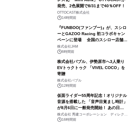
発売、2色展開で8/31まで40％OFF！
3
OTTOCAST株式会社
14時間前
『FUNBOO(ファンブー)』が、スシロ
ーとGAZOO Racing 初コラボキャン
ペーンに登場 全国のスシロー店舗で
4
GR 4車種の FUNBOO(ミニカー)付き
株式会社JAM
メニューが展開されます
6時間前
株式会社バブル、伊勢原市へ3人乗り
EVトゥクトゥク 「VIVEL COCO」を
寄贈
5
株式会社バブル
12時間前
仮面ライダー55周年記念！オリジナル
音源を搭載した 「音声目覚まし時計」
が8月6日に一般発売開始！ あの日の
6
大興奮が今甦る
株式会社 秀建コーポレーション ディレクト
アートギャラリー
16時間前