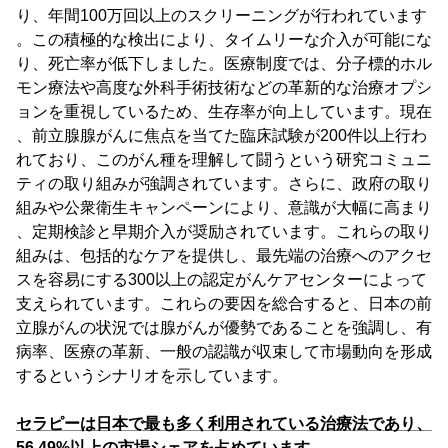
り、年間100万回以上のスクリーニングが行われています
。この積極的な検出により、タイムリーな介入が可能にな
り、死亡率が低下しました。医療制度では、分子標的ホル
モン療法や高度な外科手術技術などの革新的な治療オプシ
ョンを重視しているため、生存率が向上しています。現在
、前立腺腺がんに焦点を当てた臨床試験が200件以上行わ
れており、このがん種を理解して闘うという研究コミュニ
ティの取り組みが強調されています。さらに、政府の取り
組みや公衆衛生キャンペーンにより、意識が大幅に高まり
、定期検診と早期介入が奨励されています。これらの取り
組みは、包括的なケアを提供し、最先端の治療へのアクセ
スを容易にする300以上の認定がんケアセンターによって
支えられています。これらの要因を総合すると、日本の前
立腺がんの状況では腺がんが優勢であることを強調し、有
病率、医療の革新、一般の認識が収束して市場動向を形成
するというシナリオを示しています。
セラピーは日本で最も多く利用されている治療法であり、
56.49%以上の市場シェアを占めています。