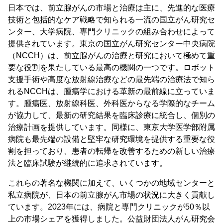
日本では、前立腺がんの市場と治療は主に、先進的な医療
技術と包括的なケア戦略で知られる一流の国立がん研究セ
ンター、大学病院、専門クリニックの組み合わせによって
提供されています。東京の国立がん研究センター中央病院
（NCCH）は、前立腺がんの治療と研究において極めて重
要な役割を果たしている最高の機関の一つです。ロボット
支援手術や高度な放射線治療などの最先端の治療法で知ら
れるNCCHは、腫瘍学における革新の最前線に立っていま
す。腫瘍医、放射線科医、外科医からなる学際的なチーム
が協力して、最新の研究結果を臨床診療に統合し、個別の
治療計画を提供しています。同様に、東京大学医学部附属
病院も最先端の設備と堅牢な研究環境を提供する重要な役
割を担っており、患者の転帰を改善するための新しい治療
法と臨床試験が継続的に追求されています。
これらの著名な機関に加えて、いくつかの地域センターと
私立病院が、日本の前立腺がん市場の状況に大きく貢献し
ています。2023年には、病院と専門クリニックが50％以
上の市場シェアを獲得しました。公益財団法人がん研究会