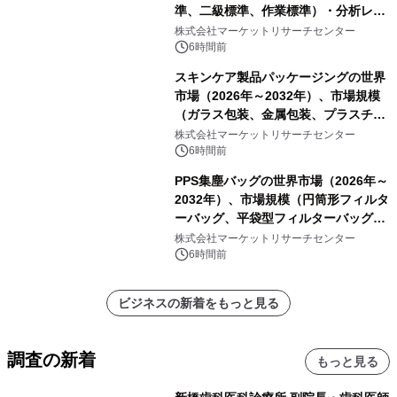
準、二級標準、作業標準）・分析レポ
ートを発表
株式会社マーケットリサーチセンター
6時間前
スキンケア製品パッケージングの世界
市場（2026年～2032年）、市場規模
（ガラス包装、金属包装、プラスチッ
ク包装、その他）・分析レポートを発
株式会社マーケットリサーチセンター
表
6時間前
PPS集塵バッグの世界市場（2026年～
2032年）、市場規模（円筒形フィルタ
ーバッグ、平袋型フィルターバッグ、
プリーツフィルターバッグ、その
株式会社マーケットリサーチセンター
他）・分析レポートを発表
6時間前
ビジネスの新着をもっと見る
調査の新着
もっと見る