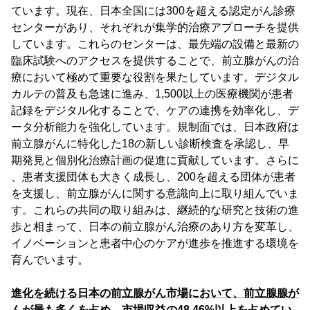
ています。現在、日本全国には300を超える認定がん診療
センターがあり、それぞれが集学的治療アプローチを提供
しています。これらのセンターは、最先端の設備と最新の
臨床試験へのアクセスを提供することで、前立腺がんの治
療において極めて重要な役割を果たしています。デジタル
カルテの普及も急速に進み、1,500以上の医療機関が患者
記録をデジタル化することで、ケアの連携を効率化し、デ
ータ分析能力を強化しています。規制面では、日本政府は
前立腺がんに特化した18の新しい診断検査を承認し、早
期発見と個別化治療計画の促進に貢献しています。さらに
、患者支援団体も大きく成長し、200を超える団体が患者
を支援し、前立腺がんに関する意識向上に取り組んでいま
す。これらの共同の取り組みは、継続的な研究と技術の進
歩と相まって、日本の前立腺がん治療のあり方を変革し、
イノベーションと患者中心のケアが進歩を推進する環境を
育んでいます。
進化を続ける日本の前立腺がん市場において、前立腺腺が
んが最も多くを占め、市場収益の48.46%以上を占めてい