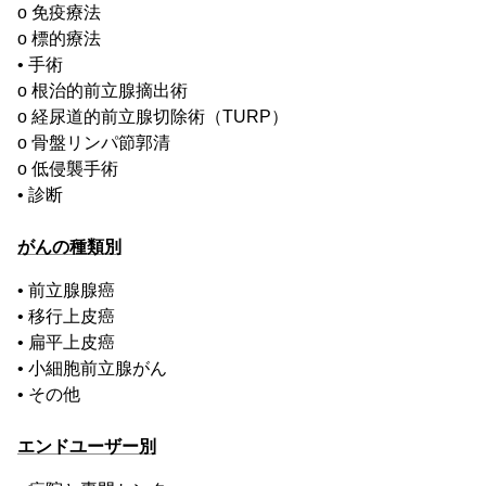
o 免疫療法
o 標的療法
• 手術
o 根治的前立腺摘出術
o 経尿道的前立腺切除術（TURP）
o 骨盤リンパ節郭清
o 低侵襲手術
• 診断
がんの種類別
• 前立腺腺癌
• 移行上皮癌
• 扁平上皮癌
• 小細胞前立腺がん
• その他
エンドユーザー別