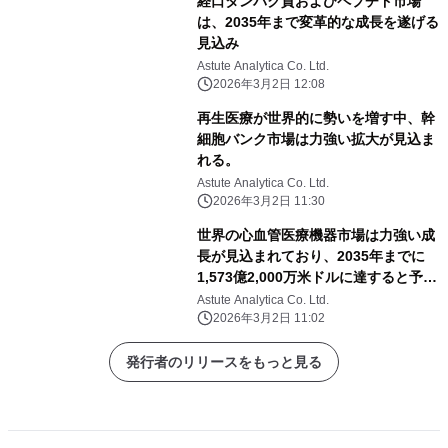
経口タンパク質およびペプチド市場
は、2035年まで変革的な成長を遂げる
見込み
Astute Analytica Co. Ltd.
2026年3月2日 12:08
再生医療が世界的に勢いを増す中、幹
細胞バンク市場は力強い拡大が見込ま
れる。
Astute Analytica Co. Ltd.
2026年3月2日 11:30
世界の心血管医療機器市場は力強い成
長が見込まれており、2035年までに
1,573億2,000万米ドルに達すると予測
されている。
Astute Analytica Co. Ltd.
2026年3月2日 11:02
発行者のリリースをもっと見る