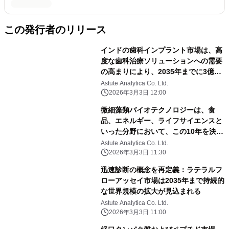
この発行者のリリース
インドの歯科インプラント市場は、高
度な歯科治療ソリューションへの需要
の高まりにより、2035年までに3億
710万米ドルに達する見込み。
Astute Analytica Co. Ltd.
2026年3月3日 12:00
微細藻類バイオテクノロジーは、食
品、エネルギー、ライフサイエンスと
いった分野において、この10年を決定
づける成長原動力として台頭してい
Astute Analytica Co. Ltd.
る。
2026年3月3日 11:30
迅速診断の概念を再定義：ラテラルフ
ローアッセイ市場は2035年まで持続的
な世界規模の拡大が見込まれる
Astute Analytica Co. Ltd.
2026年3月3日 11:00