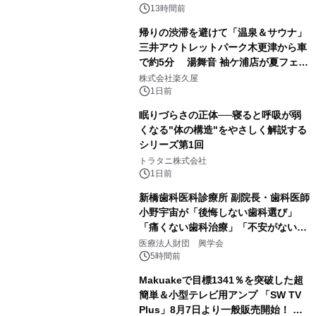
ボグッズも発売決定！
13時間前
帰りの渋滞を避けて「温泉＆サウナ」
三井アウトレットパーク木更津から車
で約5分 湯舞音 袖ケ浦店が夏フェア
2
メニューを提供
株式会社楽久屋
1日前
眠りづらさの正体──寝ると呼吸が弱
くなる"体の構造"をやさしく解説する
シリーズ第1回
3
トラタニ株式会社
1日前
新橋歯科医科診療所 副院長・歯科医師
小野宇宙が「後悔しない歯科選び」
「痛くない歯科治療」「不安がない治
4
療計画」をテーマに専門監修
医療法人財団 興学会
5時間前
Makuakeで目標1341％を突破した超
簡単＆小型テレビ用アンプ 「SW TV
Plus」8月7日より一般販売開始！ ケ