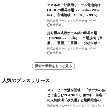
エネルギー貯蔵用リチウム電池向け
LiBOBの世界市場（2026年～2032
年）、市場規模（≥99%、＜99%）・
分析レポートを発表
株式会社マーケットリサーチセンター
6時間前
折り畳み式段ボール紙の世界市場
（2026年～2032年）、市場規模（単
層、二重層、三重層）・分析レポート
を発表
株式会社マーケットリサーチセンター
6時間前
調査の新着をもっと見る
人気のプレスリリース
スヌーピーの湯が登場！ 「サウナのあ
とに楽しむPEANUTS」第2弾 渋谷
の人気銭湯「改良湯」と期間限定のコ
1
ラボレーション サウナイキタイコラ
株式会社ソニー・クリエイティブプロダクツ