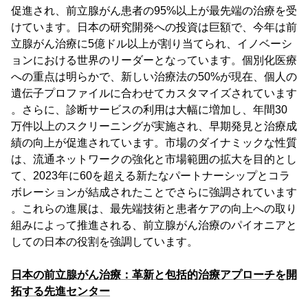
促進され、前立腺がん患者の95%以上が最先端の治療を受
けています。日本の研究開発への投資は巨額で、今年は前
立腺がん治療に5億ドル以上が割り当てられ、イノベーシ
ョンにおける世界のリーダーとなっています。個別化医療
への重点は明らかで、新しい治療法の50%が現在、個人の
遺伝子プロファイルに合わせてカスタマイズされています
。さらに、診断サービスの利用は大幅に増加し、年間30
万件以上のスクリーニングが実施され、早期発見と治療成
績の向上が促進されています。市場のダイナミックな性質
は、流通ネットワークの強化と市場範囲の拡大を目的とし
て、2023年に60を超える新たなパートナーシップとコラ
ボレーションが結成されたことでさらに強調されています
。これらの進展は、最先端技術と患者ケアの向上への取り
組みによって推進される、前立腺がん治療のパイオニアと
しての日本の役割を強調しています。
日本の前立腺がん治療：革新と包括的治療アプローチを開
拓する先進センター