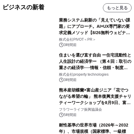
ビジネスの新着
もっと見る
業務システム刷新の「見えていない課
題」にアプローチ。AI×UX専門家の要
求定義メソッド【8/26無料ウェビナ
ー】株式会社PIVOT
株式会社PIVOT＜PR＞
3時間前
住まいを選び直す自由 ー住宅流動性と
人生設計の経済学ー （第４回：取引の
重さの経済学──情報・信頼・制度を
PropTechはどう組み替えるか）｜
株式会社property technologies
PropTech-Lab
3時間前
熊本産胡蝶蘭×富山産ジニア「花でつ
ながる希望の輪」 熊本復興支援チャリ
ティーワークショップを8月9日、富
山・射水で開催
フラワーライフ振興協議会
5時間前
耐性基準の世界市場（2026年～2032
年）、市場規模（国家標準、一級標