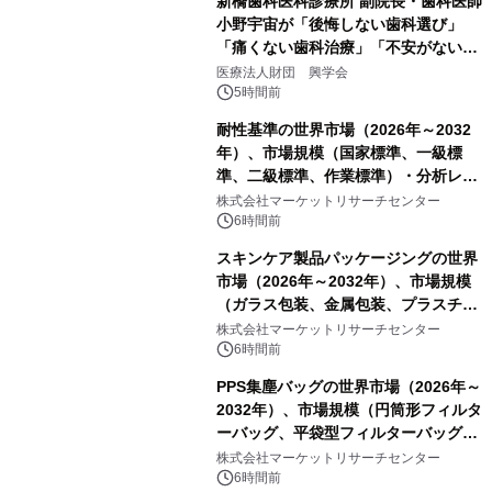
新橋歯科医科診療所 副院長・歯科医師
小野宇宙が「後悔しない歯科選び」
「痛くない歯科治療」「不安がない治
療計画」をテーマに専門監修
医療法人財団 興学会
5時間前
耐性基準の世界市場（2026年～2032
年）、市場規模（国家標準、一級標
準、二級標準、作業標準）・分析レポ
ートを発表
株式会社マーケットリサーチセンター
6時間前
スキンケア製品パッケージングの世界
市場（2026年～2032年）、市場規模
（ガラス包装、金属包装、プラスチッ
ク包装、その他）・分析レポートを発
株式会社マーケットリサーチセンター
表
6時間前
PPS集塵バッグの世界市場（2026年～
2032年）、市場規模（円筒形フィルタ
ーバッグ、平袋型フィルターバッグ、
プリーツフィルターバッグ、その
株式会社マーケットリサーチセンター
他）・分析レポートを発表
6時間前