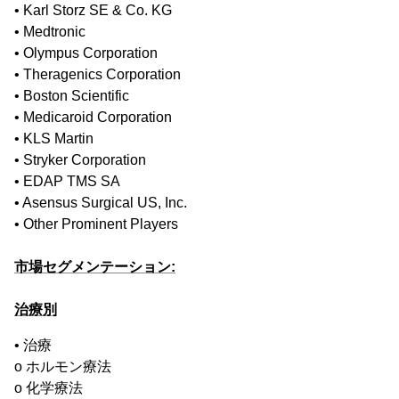
• Karl Storz SE & Co. KG
• Medtronic
• Olympus Corporation
• Theragenics Corporation
• Boston Scientific
• Medicaroid Corporation
• KLS Martin
• Stryker Corporation
• EDAP TMS SA
• Asensus Surgical US, Inc.
• Other Prominent Players
市場セグメンテーション:
治療別
• 治療
o ホルモン療法
o 化学療法