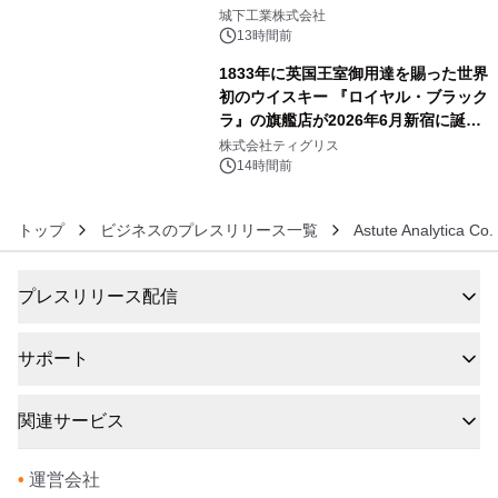
5
ーブル1本つなぐだけ、テレビの音が
城下工業株式会社
ぐっと豊かに
13時間前
1833年に英国王室御用達を賜った世界
初のウイスキー 『ロイヤル・ブラック
ラ』の旗艦店が2026年6月新宿に誕
6
生 バカルディ ジャパンと連携した
株式会社ティグリス
没入型バー「BAR Arca」
14時間前
トップ
ビジネスのプレスリリース一覧
Astute Analytica Co. 
プレスリリース配信
サポート
関連サービス
•
運営会社