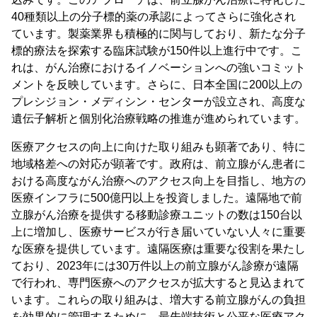
40種類以上の分子標的薬の承認によってさらに強化され
ています。製薬業界も積極的に関与しており、新たな分子
標的療法を探索する臨床試験が150件以上進行中です。こ
れは、がん治療におけるイノベーションへの強いコミット
メントを反映しています。さらに、日本全国に200以上の
プレシジョン・メディシン・センターが設立され、高度な
遺伝子解析と個別化治療戦略の推進が進められています。
医療アクセスの向上に向けた取り組みも顕著であり、特に
地域格差への対応が顕著です。政府は、前立腺がん患者に
おける高度ながん治療へのアクセス向上を目指し、地方の
医療インフラに500億円以上を投資しました。遠隔地で前
立腺がん治療を提供する移動診療ユニットの数は150台以
上に増加し、医療サービスが行き届いていない人々に重要
な医療を提供しています。遠隔医療は重要な役割を果たし
ており、2023年には30万件以上の前立腺がん診療が遠隔
で行われ、専門医療へのアクセスが拡大すると見込まれて
います。これらの取り組みは、増大する前立腺がんの負担
を効果的に管理するために、最先端技術と公平な医療アク