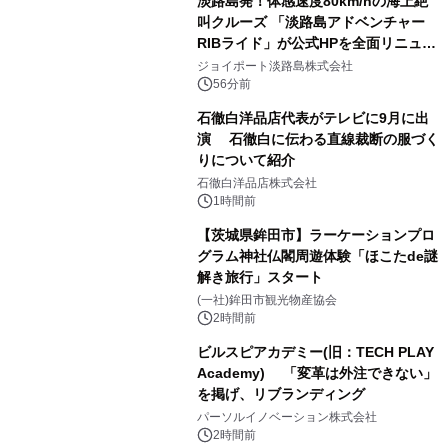
淡路島発！体感速度80km/hの海上絶
叫クルーズ 「淡路島アドベンチャー
RIBライド」が公式HPを全面リニュー
アル！ ～スマホで即予約完了の「スマ
ジョイポート淡路島株式会社
ート設計」へ刷新～
56分前
石徹白洋品店代表がテレビに9月に出
演 石徹白に伝わる直線裁断の服づく
りについて紹介
石徹白洋品店株式会社
1時間前
【茨城県鉾田市】ラーケーションプロ
グラム神社仏閣周遊体験「ほこたde謎
解き旅行」スタート
(一社)鉾田市観光物産協会
2時間前
ビルスピアカデミー(旧：TECH PLAY
Academy) 「変革は外注できない」
を掲げ、リブランディング
パーソルイノベーション株式会社
2時間前