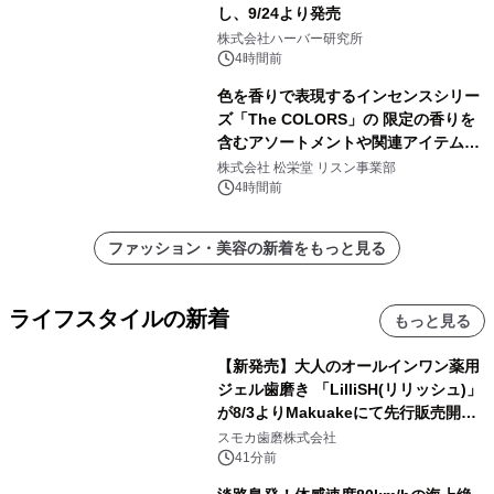
し、9/24より発売
株式会社ハーバー研究所
4時間前
色を香りで表現するインセンスシリー
ズ「The COLORS」の 限定の香りを
含むアソートメントや関連アイテムを
8月6日発売
株式会社 松栄堂 リスン事業部
4時間前
ファッション・美容の新着をもっと見る
ライフスタイルの新着
もっと見る
【新発売】大人のオールインワン薬用
ジェル歯磨き 「LilliSH(リリッシュ)」
が8/3よりMakuakeにて先行販売開
始！
スモカ歯磨株式会社
41分前