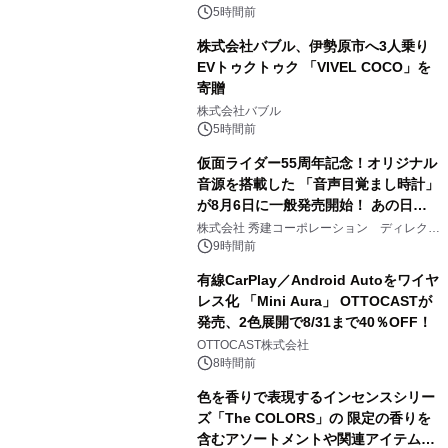
5時間前
株式会社バブル、伊勢原市へ3人乗り
EVトゥクトゥク 「VIVEL COCO」を
寄贈
3
株式会社バブル
5時間前
仮面ライダー55周年記念！オリジナル
音源を搭載した 「音声目覚まし時計」
が8月6日に一般発売開始！ あの日の
4
大興奮が今甦る
株式会社 秀建コーポレーション ディレクト
アートギャラリー
9時間前
有線CarPlay／Android Autoをワイヤ
レス化 「Mini Aura」 OTTOCASTが
発売、2色展開で8/31まで40％OFF！
5
OTTOCAST株式会社
8時間前
色を香りで表現するインセンスシリー
ズ「The COLORS」の 限定の香りを
含むアソートメントや関連アイテムを