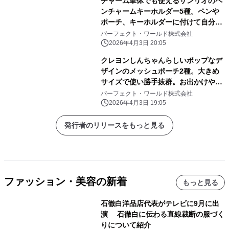
チャーム単体でも使えるサンリオのペ
ンチャームキーホルダー5種。ペンや
ポーチ、キーホルダーに付けて自分だ
けのアレンジしよう
パーフェクト・ワールド株式会社
2026年4月3日 20:05
クレヨンしんちゃんらしいポップなデ
ザインのメッシュポーチ2種。大きめ
サイズで使い勝手抜群。お出かけや旅
行にぜひ！
パーフェクト・ワールド株式会社
2026年4月3日 19:05
発行者のリリースをもっと見る
ファッション・美容の新着
もっと見る
石徹白洋品店代表がテレビに9月に出
演 石徹白に伝わる直線裁断の服づく
りについて紹介