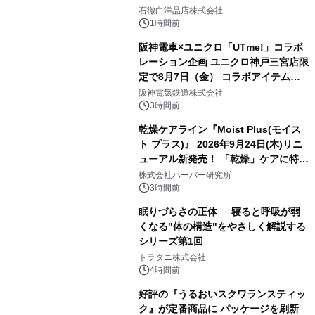
石徹白洋品店株式会社
1時間前
阪神電車×ユニクロ「UTme!」コラボ
レーション企画 ユニクロ神戸三宮店限
定で8月7日（金） コラボアイテムが
発売決定！
阪神電気鉄道株式会社
3時間前
乾燥ケアライン『Moist Plus(モイス
ト プラス)』 2026年9月24日(木)リニ
ューアル新発売！ 「乾燥」ケアに特化
し、ライン使いで潤いに満ちた肌へ
株式会社ハーバー研究所
3時間前
眠りづらさの正体──寝ると呼吸が弱
くなる"体の構造"をやさしく解説する
シリーズ第1回
トラタニ株式会社
4時間前
好評の『うるおいスクワランスティッ
ク』が定番商品に パッケージを刷新