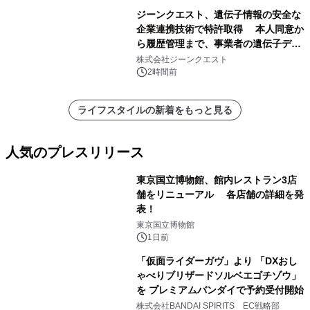
ジーンクエスト、遺伝子情報の安全な
企業連携技術で特許取得 本人同意か
ら履歴管理まで、事業者の遺伝子デー
タ活用を支援
株式会社ジーンクエスト
2時間前
ライフスタイルの新着をもっと見る
人気のプレスリリース
東京国立博物館、館内レストラン3店
舗をリニューアル 各店舗の詳細を発
表！
1
東京国立博物館
1日前
「仮面ライダーガヴ」より 「DXおし
ゃべりブリザードソルベエゴチゾウ」
を プレミアムバンダイで予約受付開始
2
株式会社BANDAI SPIRITS EC戦略部