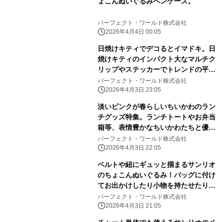
ょこんぬいぐるみペンケース。
パーフェクト・ワールド株式会社
2026年4月4日 00:05
日焼けキティでデコるとイマドキ。日
焼けキティのインパクト大なマルチク
リップやステッカーでトレンドの平成
レトロ感ばっちりです。
パーフェクト・ワールド株式会社
2026年4月3日 23:05
淡いピンクが春らしいちいかわのラン
チグッズ特集。ランチトートやお弁当
箱等、表情豊かなちいかわたちと優し
いピンク色に心和む
パーフェクト・ワールド株式会社
2026年4月3日 22:05
ベルトや紐にギュッと掴まるサンリオ
のちょこんぬいぐるみ！バッグに付け
てお出かけしたり小物を持たせたりと
自由に楽しめる！
パーフェクト・ワールド株式会社
2026年4月3日 21:05