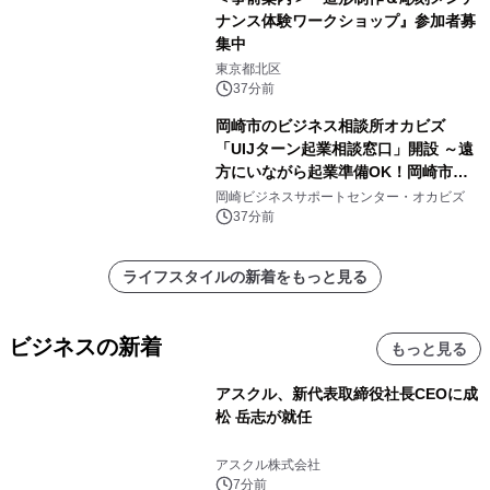
ナンス体験ワークショップ』参加者募
集中
東京都北区
37分前
岡崎市のビジネス相談所オカビズ
「UIJターン起業相談窓口」開設 ～遠
方にいながら起業準備OK！岡崎市を
挑戦者があつまるまちに～
岡崎ビジネスサポートセンター・オカビズ
37分前
ライフスタイルの新着をもっと見る
ビジネスの新着
もっと見る
アスクル、新代表取締役社長CEOに成
松 岳志が就任
アスクル株式会社
7分前