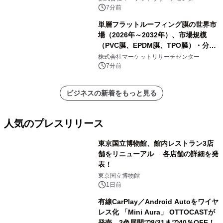
7分前
単層フラットルーフィング膜の世界市
場（2026年～2032年）、市場規模
（PVC膜、EPDM膜、TPO膜）・分析
レポートを発表
株式会社マーケットリサーチセンター
7分前
ビジネスの新着をもっと見る
人気のプレスリリース
東京国立博物館、館内レストラン3店
舗をリニューアル 各店舗の詳細を発
表！
1
東京国立博物館
1日前
有線CarPlay／Android Autoをワイヤ
レス化 「Mini Aura」 OTTOCASTが
発売、2色展開で8/31まで40％OFF！