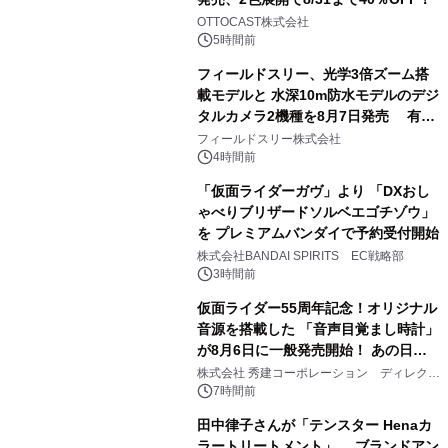
2
OTTOCAST株式会社
5時間前
フィールドスリー、光学3倍ズーム搭
載モデルと 水深10m防水モデルのデジ
タルカメラ2機種を8月7日発売 有効
3
約1300万画素、用途別に選べるコンデ
フィールドスリー株式会社
ジ新登場
4時間前
「仮面ライダーガヴ」より 「DXおし
ゃべりブリザードソルベエゴチゾウ」
を プレミアムバンダイで予約受付開始
4
株式会社BANDAI SPIRITS EC戦略部
3時間前
仮面ライダー55周年記念！オリジナル
音源を搭載した 「音声目覚まし時計」
が8月6日に一般発売開始！ あの日の
5
大興奮が今甦る
株式会社 秀建コーポレーション ディレクト
アートギャラリー
7時間前
田中律子さんが「テンスター Henaカ
ラートリートメント」 ブランドアン