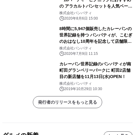
の アラカルトパンセットを人気ベーカ
リーパンパティが限定販売！！
株式会社パンパティ
2020年8月6日 15:00
8時間に5,947個販売したカレーパンの
世界記録を持つ パンパティが、こむぎ
のおはなし10周年を記念して店舗限定
で ＜揚げずに窯で焼いた＞焼きステー
株式会社パンパティ
キカレーパンを発売！
2020年7月9日 11:15
カレーパン世界記録のパンパティが南
町田グランベリーパークに 町田2店舗
目の新店舗を11月13日(水)OPEN！
株式会社パンパティ
2019年10月29日 10:30
発行者のリリースをもっと見る