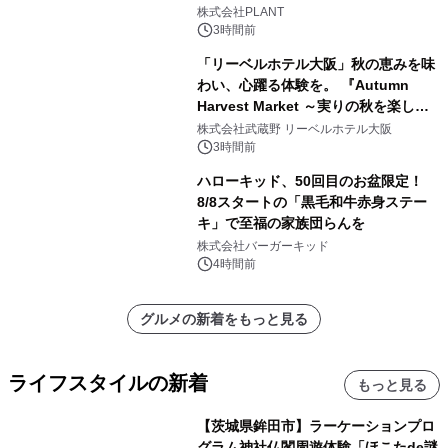
株式会社PLANT
3時間前
「リーベルホテル大阪」秋の恵みを味
わい、心躍る体験を。 『Autumn
Harvest Market ～実りの秋を楽しむ
ディナー&スイーツビュッフェ～』を9
株式会社武蔵野 リーベルホテル大阪
月18日より開催！
3時間前
ハローキッド、50回目のお盆限定！
8/8スタートの「黒毛和牛赤身ステー
キ」で至福の家族団らんを
株式会社バーガーキッド
4時間前
グルメの新着をもっと見る
ライフスタイルの新着
もっと見る
【茨城県鉾田市】ラーケーションプロ
グラム神社仏閣周遊体験「ほこたde謎