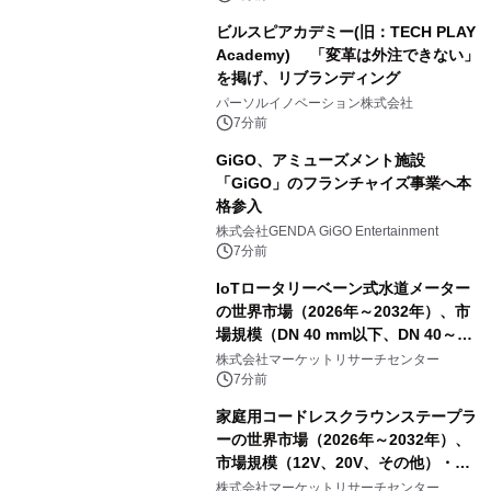
ビルスピアカデミー(旧：TECH PLAY
Academy) 「変革は外注できない」
を掲げ、リブランディング
パーソルイノベーション株式会社
7分前
GiGO、アミューズメント施設
「GiGO」のフランチャイズ事業へ本
格参入
株式会社GENDA GiGO Entertainment
7分前
IoTロータリーベーン式水道メーター
の世界市場（2026年～2032年）、市
場規模（DN 40 mm以下、DN 40～
300 mm、DN 300 mm以上）・分析レ
株式会社マーケットリサーチセンター
ポートを発表
7分前
家庭用コードレスクラウンステープラ
ーの世界市場（2026年～2032年）、
市場規模（12V、20V、その他）・分
析レポートを発表
株式会社マーケットリサーチセンター