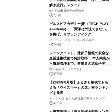
解き旅行」スタート
(一社)鉾田市観光物産協会
7分前
ビルスピアカデミー(旧：TECH PLAY
Academy) 「変革は外注できない」
を掲げ、リブランディング
パーソルイノベーション株式会社
7分前
ジーンクエスト、遺伝子情報の安全な
企業連携技術で特許取得 本人同意か
ら履歴管理まで、事業者の遺伝子デー
タ活用を支援
株式会社ジーンクエスト
37分前
【2026年8月版】ふるさと納税でもら
える『ウイスキー』の還元率ランキン
グを発表
とくさと-ふるさと納税還元率ランキング-
37分前
＜事前案内＞『造形制作＆彫刻メンテ