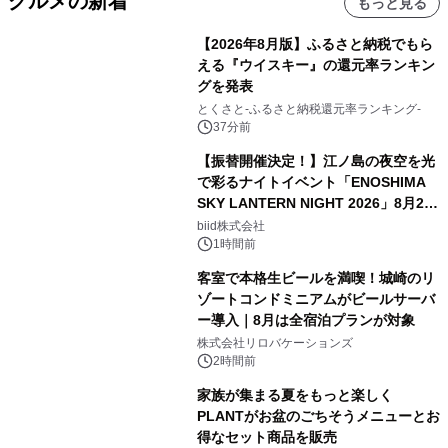
グルメの新着
もっと見る
【2026年8月版】ふるさと納税でもら
える『ウイスキー』の還元率ランキン
グを発表
とくさと-ふるさと納税還元率ランキング-
37分前
【振替開催決定！】江ノ島の夜空を光
で彩るナイトイベント「ENOSHIMA
SKY LANTERN NIGHT 2026」8月22
日(土)振替開催＆受付スタート！
biid株式会社
1時間前
客室で本格生ビールを満喫！城崎のリ
ゾートコンドミニアムがビールサーバ
ー導入｜8月は全宿泊プランが対象
株式会社リロバケーションズ
2時間前
家族が集まる夏をもっと楽しく
PLANTがお盆のごちそうメニューとお
得なセット商品を販売