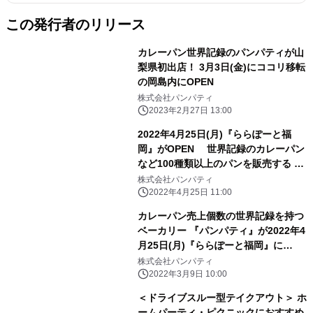
この発行者のリリース
カレーパン世界記録のパンパティが山
梨県初出店！ 3月3日(金)にココリ移転
の岡島内にOPEN
株式会社パンパティ
2023年2月27日 13:00
2022年4月25日(月)『ららぽーと福
岡』がOPEN 世界記録のカレーパン
など100種類以上のパンを販売する パ
ンパティが九州初店舗を展開
株式会社パンパティ
2022年4月25日 11:00
カレーパン売上個数の世界記録を持つ
ベーカリー 『パンパティ』が2022年4
月25日(月)『ららぽーと福岡』に
OPEN
株式会社パンパティ
2022年3月9日 10:00
＜ドライブスルー型テイクアウト＞ ホ
ームパーティ・ピクニックにおすすめ