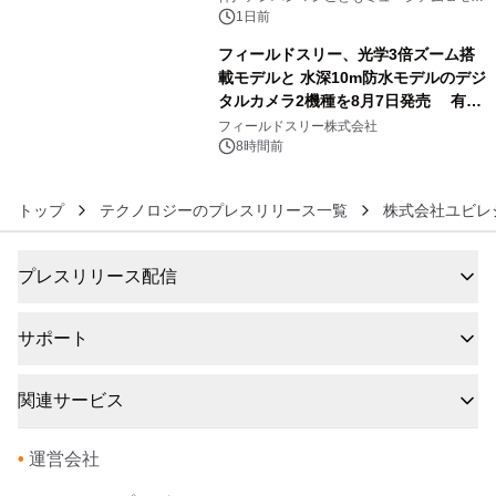
ル
1日前
フィールドスリー、光学3倍ズーム搭
載モデルと 水深10m防水モデルのデジ
タルカメラ2機種を8月7日発売 有効
6
約1300万画素、用途別に選べるコンデ
フィールドスリー株式会社
ジ新登場
8時間前
トップ
テクノロジーのプレスリリース一覧
株式会社ユビレ
プレスリリース配信
サポート
関連サービス
•
運営会社