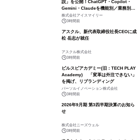
説」を公開！ChatGPT・Copilot・
Gemini・Claudeを機能別／業務別に
比較―自社に合う生成AIの選び方がわ
株式会社アイスマイリー
かる実践ガイド
3時間前
アスクル、新代表取締役社長CEOに成
松 岳志が就任
アスクル株式会社
3時間前
ビルスピアカデミー(旧：TECH PLAY
Academy) 「変革は外注できない」
を掲げ、リブランディング
パーソルイノベーション株式会社
3時間前
2026年9月期 第3四半期決算のお知ら
せ
株式会社ニーズウェル
3時間前