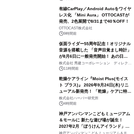
有線CarPlay／Android Autoをワイヤ
レス化 「Mini Aura」 OTTOCASTが
発売、2色展開で8/31まで40％OFF！
2
OTTOCAST株式会社
9時間前
仮面ライダー55周年記念！オリジナル
音源を搭載した 「音声目覚まし時計」
が8月6日に一般発売開始！ あの日の
3
大興奮が今甦る
株式会社 秀建コーポレーション ディレクト
アートギャラリー
11時間前
乾燥ケアライン『Moist Plus(モイス
ト プラス)』 2026年9月24日(木)リニ
ューアル新発売！ 「乾燥」ケアに特化
4
し、ライン使いで潤いに満ちた肌へ
株式会社ハーバー研究所
4時間前
神戸アンパンマンこどもミュージアム
＆モールに 新たな遊び場が誕生！
2027年2月「ぼうけんアイランド」が
5
オープン
神戸アンパンマンこどもミュージアム＆モー