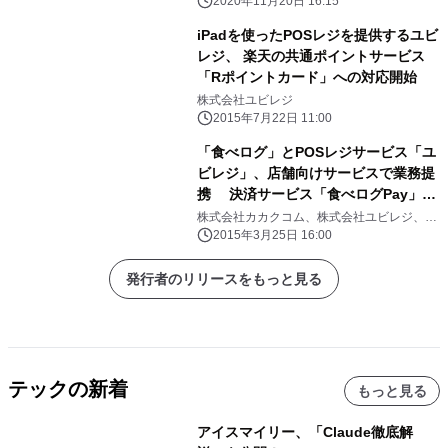
2020年11月20日 16:15
iPadを使ったPOSレジを提供するユビ
レジ、 楽天の共通ポイントサービス
「Rポイントカード」への対応開始
株式会社ユビレジ
2015年7月22日 11:00
「食べログ」とPOSレジサービス「ユ
ビレジ」、店舗向けサービスで業務提
携 決済サービス「食べログPay」で
連携、iPadでクレジット決済が簡単
株式会社カカクコム、株式会社ユビレジ、ベ
リトランス株式会社
に 食べログ有料サービスとユビレジ
2015年3月25日 16:00
の両方利用で、お得なキャンペーンを
実施
発行者のリリースをもっと見る
テックの新着
もっと見る
アイスマイリー、「Claude徹底解