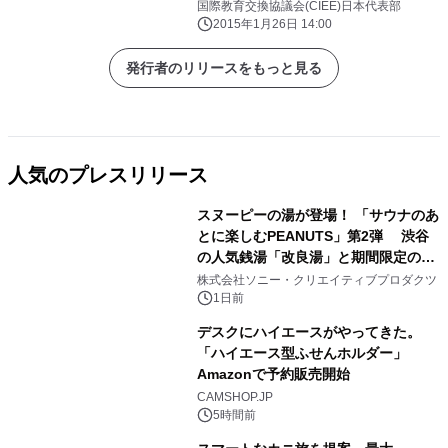
国際教育交換協議会(CIEE)日本代表部
2015年1月26日 14:00
発行者のリリースをもっと見る
人気のプレスリリース
スヌーピーの湯が登場！ 「サウナのあ
とに楽しむPEANUTS」第2弾 渋谷
の人気銭湯「改良湯」と期間限定のコ
1
ラボレーション サウナイキタイコラ
株式会社ソニー・クリエイティブプロダクツ
ボグッズも発売決定！
1日前
デスクにハイエースがやってきた。
「ハイエース型ふせんホルダー」
Amazonで予約販売開始
2
CAMSHOP.JP
5時間前