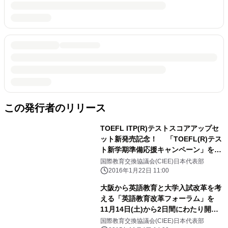
この発行者のリリース
TOEFL ITP(R)テストスコアアップセ
ット新発売記念！ 「TOEFL(R)テス
ト新学期準備応援キャンペーン」を開
催！ CIEEのショップのみで取り扱
国際教育交換協議会(CIEE)日本代表部
うオンライン模試も期間限定の特別価
2016年1月22日 11:00
格で販売
大阪から英語教育と大学入試改革を考
える「英語教育改革フォーラム」を
11月14日(土)から2日間にわたり開
催！11月9日申込締切
国際教育交換協議会(CIEE)日本代表部