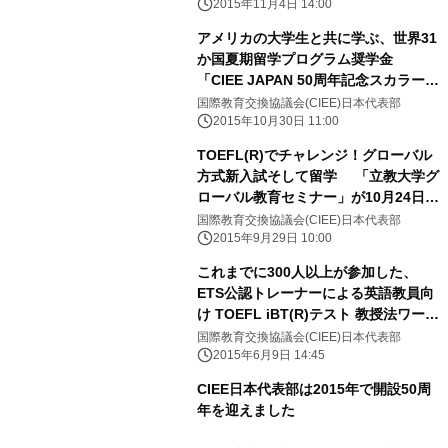
2015年11月4日 14:00
アメリカの大学生と共に学ぶ、世界31
か国夏期留学プログラム奨学金
「CIEE JAPAN 50周年記念スカラーシ
ップ」申請受付2015年11月1日に開始
国際教育交換協議会(CIEE)日本代表部
2015年10月30日 11:00
TOEFL(R)でチャレンジ！グローバル
方式新入試そして留学 「立教大学グ
ローバル教育セミナー」が10月24日開
催
国際教育交換協議会(CIEE)日本代表部
2015年9月29日 10:00
これまでに300人以上が参加した、
ETS公認トレーナーによる英語教員向
け TOEFL iBT(R)テスト 教授法ワーク
ショップ、8月25日より開催！
国際教育交換協議会(CIEE)日本代表部
2015年6月9日 14:45
CIEE日本代表部は2015年で開設50周
年を迎えました