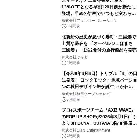
スマートなカニ旅を提案。最大
13％OFFとなる早割120日前が新たに
登場。早めの計画でいつもと変わらぬ
3
大人の冬旅を。ー夕日ヶ浦温泉「佳松
株式会社アウルコーポレーション
苑 別邸ふうか」ー
5時間前
北前船の歴史が息づく港町・三国湊で
上質な滞在を 「オーベルジュほまち
三國湊」 1泊2食付の旅行商品を発売
4
株式会社ぷらど
4時間前
【令和8年8月8日】トリプル「8」の日
に発表！ ヨックモック・地域バージョ
ンの秋田デザイン缶が誕生 ～かわいい
5
秋田犬の子犬と秋田の四季と名所を巡
株式会社秋田ケーブルテレビ
るパッケージ～ 9月1日(火)秋田県内で
8時間前
販売開始
プロeスポーツチーム『AXIZ WAVE』
のPOP UP SHOPが2026年8月1日(土)
よりSHIBUYA TSUTAYA 6階 IP書店で
6
開催決定！！
株式会社ClaN Entertainment
4時間前