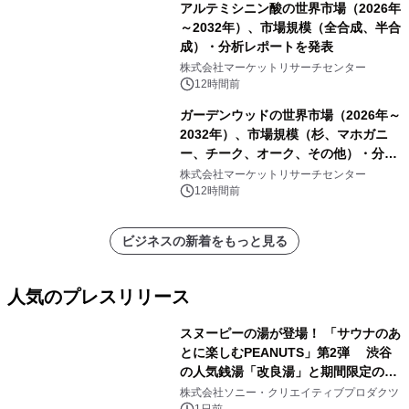
アルテミシニン酸の世界市場（2026年
～2032年）、市場規模（全合成、半合
成）・分析レポートを発表
株式会社マーケットリサーチセンター
12時間前
ガーデンウッドの世界市場（2026年～
2032年）、市場規模（杉、マホガニ
ー、チーク、オーク、その他）・分析
レポートを発表
株式会社マーケットリサーチセンター
12時間前
ビジネスの新着をもっと見る
人気のプレスリリース
スヌーピーの湯が登場！ 「サウナのあ
とに楽しむPEANUTS」第2弾 渋谷
の人気銭湯「改良湯」と期間限定のコ
1
ラボレーション サウナイキタイコラ
株式会社ソニー・クリエイティブプロダクツ
1日前