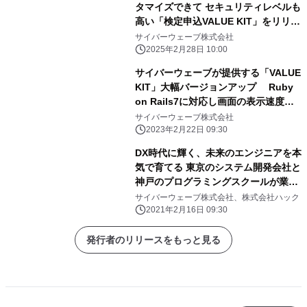
タマイズできて セキュリティレベルも
高い「検定申込VALUE KIT」をリリー
ス
サイバーウェーブ株式会社
2025年2月28日 10:00
サイバーウェーブが提供する「VALUE
KIT」大幅バージョンアップ Ruby
on Rails7に対応し画面の表示速度が
向上
サイバーウェーブ株式会社
2023年2月22日 09:30
DX時代に輝く、未来のエンジニアを本
気で育てる 東京のシステム開発会社と
神戸のプログラミングスクールが業務
提携 中学生・高校生向けの長期実践
サイバーウェーブ株式会社、株式会社ハック
インターンシップ制度を開始
2021年2月16日 09:30
発行者のリリースをもっと見る