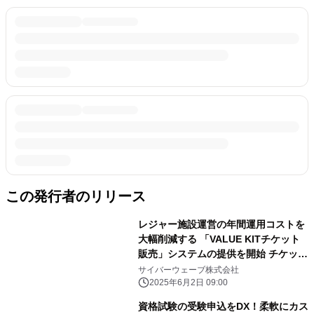
この発行者のリリース
レジャー施設運営の年間運用コストを
大幅削減する 「VALUE KITチケット
販売」システムの提供を開始 チケット
販売コストを2,475万円削減(※1)！
サイバーウェーブ株式会社
2025年6月2日 09:00
資格試験の受験申込をDX！柔軟にカス