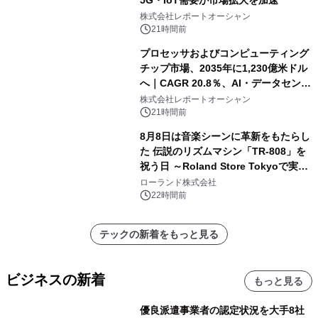
株式会社レポートオーシャン
21時間前
プロセッサおよびコンピューティング
チップ市場、2035年に1,230億米ドル
へ｜CAGR 20.8％、AI・データセンタ
ー需要が成長を牽引
株式会社レポートオーシャン
21時間前
8月8日は音楽シーンに革新をもたらし
た 伝説のリズムマシン「TR-808」を
祝う日 ～Roland Store Tokyoで実機
を展示しての 記念キャンペーンを開
ローランド株式会社
催 英国ラジオ「NTS」の 特別プログ
22時間前
ラムや、「TR-808」を愛する伝説的
アーティストを フィーチャーしたアニ
テックの新着をもっと見る
メーションを公開～
ビジネスの新着
もっと見る
優良派遣事業者の認定状況を大手8社