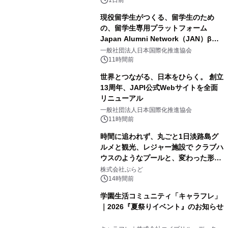
ボグッズも発売決定！
現役留学生がつくる、留学生のため
の、留学生専用プラットフォーム
Japan Alumni Network（JAN）β版
2
をリリース
一般社団法人日本国際化推進協会
11時間前
世界とつながる、日本をひらく。 創立
13周年、JAPI公式Webサイトを全面
リニューアル
3
一般社団法人日本国際化推進協会
11時間前
時間に追われず、丸ごと1日淡路島グ
ルメと観光、レジャー施設で クラブハ
ウスのようなプールと、変わった形の
4
サウナも 「THE BOXY AWAJI」のお
株式会社ぷらど
得な素泊まり連泊プランで
14時間前
学園生活コミュニティ「キャラフレ」
｜2026『夏祭りイベント』のお知らせ
5