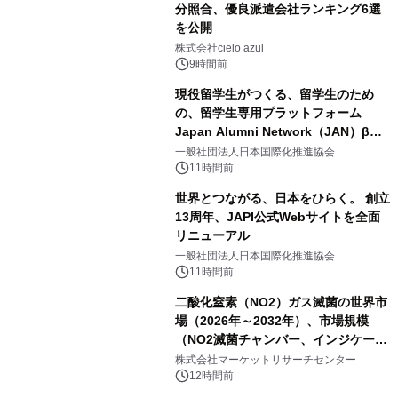
分照合、優良派遣会社ランキング6選
を公開
株式会社cielo azul
9時間前
現役留学生がつくる、留学生のため
の、留学生専用プラットフォーム
Japan Alumni Network（JAN）β版
をリリース
一般社団法人日本国際化推進協会
11時間前
世界とつながる、日本をひらく。 創立
13周年、JAPI公式Webサイトを全面
リニューアル
一般社団法人日本国際化推進協会
11時間前
二酸化窒素（NO2）ガス滅菌の世界市
場（2026年～2032年）、市場規模
（NO2滅菌チャンバー、インジケータ
ーおよびモニタリングシステム、その
株式会社マーケットリサーチセンター
他）・分析レポートを発表
12時間前