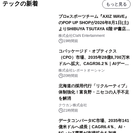
テックの新着
もっと見る
プロeスポーツチーム『AXIZ WAVE』
のPOP UP SHOPが2026年8月1日(土)
よりSHIBUYA TSUTAYA 6階 IP書店で
開催決定！！
株式会社ClaN Entertainment
19時間前
コパッケージド・オプティクス
（CPO）市場、2035年28億8,700万米
ドルへ拡大、CAGR36.2％｜AIデータ
センター・高速光通信需要が成長を加
株式会社レポートオーシャン
速
20時間前
北海道の採用代行「リクルーティブ」
体制強化！富良野・ニセコの人手不足
を解消
クウカン株式会社
21時間前
データコンバータIC市場、2035年141
億米ドルへ成長｜CAGR6.4％、AI・
5G・IoT需要が市場拡大を加速