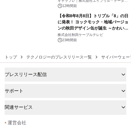
キャラフレ｜株式会社エイプリル・データ・
デザインズ
12時間前
【令和8年8月8日】トリプル「8」の日
に発表！ ヨックモック・地域バージョ
ンの秋田デザイン缶が誕生 ～かわいい
6
秋田犬の子犬と秋田の四季と名所を巡
株式会社秋田ケーブルテレビ
るパッケージ～ 9月1日(火)秋田県内で
23時間前
販売開始
トップ
テクノロジーのプレスリリース一覧
サイバーウェー
プレスリリース配信
サポート
関連サービス
•
運営会社