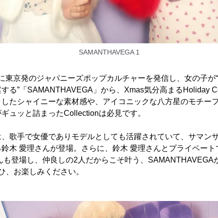
SAMANTHAVEGA 1
”をテーマに東京発のジャパニーズポップカルチャーを発信し、女の子が
「SAMANTHAVEGA」から、Xmas気分高まるHoliday Col
ラしたシャイニーな素材感や、アイコニックな八方星のモチー
ュッと詰まったCollectionは必見です。
は、歌手で女優でありモデルとしても活躍されていて、サマン
鈴木 愛理さんが登場。さらに、鈴木 愛理さんとプライベート
も登場し、仲良しの2人だからこそ叶う、SAMANTHAVEGAが
ぜひ、お楽しみください。