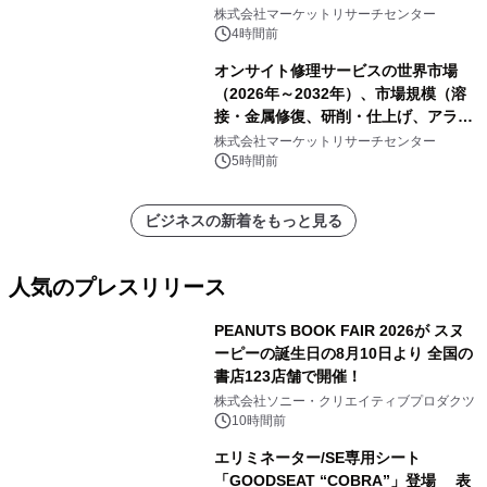
表
株式会社マーケットリサーチセンター
4時間前
オンサイト修理サービスの世界市場
（2026年～2032年）、市場規模（溶
接・金属修復、研削・仕上げ、アライ
メント、その他）・分析レポートを発
株式会社マーケットリサーチセンター
表
5時間前
ビジネスの新着をもっと見る
人気のプレスリリース
PEANUTS BOOK FAIR 2026が スヌ
ーピーの誕生日の8月10日より 全国の
書店123店舗で開催！
1
株式会社ソニー・クリエイティブプロダクツ
10時間前
エリミネーター/SE専用シート
「GOODSEAT “COBRA”」登場 表