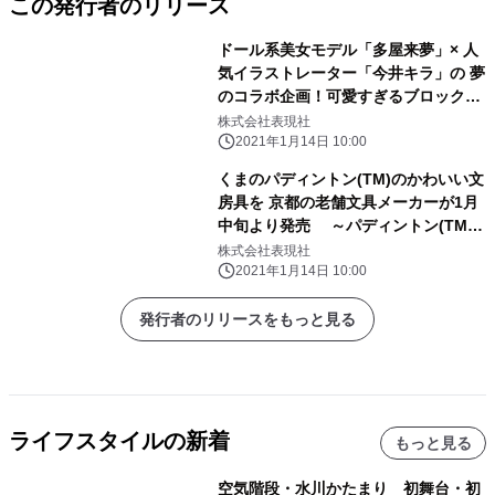
この発行者のリリース
ドール系美女モデル「多屋来夢」× 人
気イラストレーター「今井キラ」の 夢
のコラボ企画！可愛すぎるブロックメ
モとレターセットが発売！ 限定セット
株式会社表現社
ならプレミアム撮り下ろしポストカー
2021年1月14日 10:00
ド付き！
くまのパディントン(TM)のかわいい文
房具を 京都の老舗文具メーカーが1月
中旬より発売 ～パディントン(TM)
がロンドンから京都へ～
株式会社表現社
2021年1月14日 10:00
発行者のリリースをもっと見る
ライフスタイルの新着
もっと見る
空気階段・水川かたまり 初舞台・初