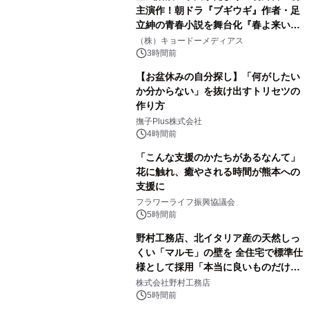
主演作！朝ドラ『ブギウギ』作者・足
立紳の青春小説を舞台化『春よ来い、
マジで来い』キービジュアル解禁！
（株）キョードーメディアス
3時間前
【お盆休みの自分探し】「何がしたい
か分からない」を抜け出すトリセツの
作り方
撫子Plus株式会社
4時間前
「こんな支援のかたちがあるなんて」
花に触れ、癒やされる時間が熊本への
支援に
フラワーライフ振興協議会
5時間前
野村工務店、北イタリア産の天然しっ
くい「マルモ」の壁を 全住宅で標準仕
様として採用「本当に良いものだけに
こだわる」
株式会社野村工務店
5時間前