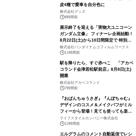
皮4種で愛車を自分色に
2
株式会社グッズ
8時間前
展示終了を迎える「実物大ユニコーン
ガンダム立像」 フィナーレ企画始動！
8月22日(土)から10日間限定で 特別映
3
像『UNICORN GUNDAM Statue ―
株式会社バンダイナムコフィルムワークス
BEYOND POSSIBILITY ―』を上映！
11時間前
駅を降りたら、すぐ赤べこ 「アカベ
コランド会津若松駅前店」8月8日(土)
開業
4
株式会社アカベコランド
7時間前
『おぱんちゅうさぎ』『んぽちゃむ』
デザインのコスメ＆メイクパフがミル
フィーから登場！見ても使っても楽し
5
い、ポップでキュートなコレクショ
ライフスタイルカンパニー株式会社
ン。
12時間前
エルグラムのコメント自動返信でレシ