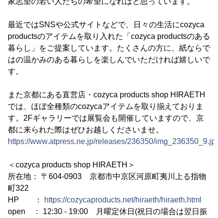
家志望の若い人たちの希望になればと思っています。
最近ではSNSや公式サイトなどで、日々の生活にcozyca
productsのアイテムを取り入れた「cozyca productsのある
暮らし」をご提案しています。たくさんの方に、紙ならで
はの温かみのある暮らしを楽しんでいただければ嬉しいで
す。
また京都にある直営店・cozyca products shop HIRAETH
では、ほぼ全種類のcozycaアイテムを取り揃えておりま
す。2Fギャラリーでは展覧会も開催していますので、京
都に来られた際はぜひお越しくださいませ。
https://www.atpress.ne.jp/releases/236350/img_236350_9.jp
＜cozyca products shop HIRAETH＞
所在地： 〒604-0903 京都市中京区河原町夷川上る指物
町322
HP ：
https://cozycaproducts.net/hiraeth/hiraeth.html
open ： 12:30 - 19:00 月曜定休日(祝日の場合は翌日振