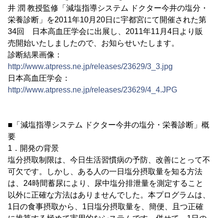
井 潤 教授監修「減塩指導システム ドクター今井の塩分・
栄養診断」を2011年10月20日に宇都宮にて開催された第
34回 日本高血圧学会に出展し、2011年11月4日より販
売開始いたしましたので、お知らせいたします。
診断結果画像：
http://www.atpress.ne.jp/releases/23629/3_3.jpg
日本高血圧学会：
http://www.atpress.ne.jp/releases/23629/4_4.JPG
■「減塩指導システム ドクター今井の塩分・栄養診断」概
要
1．開発の背景
塩分摂取制限は、今日生活習慣病の予防、改善にとって不
可欠です。しかし、ある人の一日塩分摂取量を知る方法
は、24時間蓄尿により、尿中塩分排泄量を測定すること
以外に正確な方法はありませんでした。本プログラムは、
1日の食事摂取から、1日塩分摂取量を、簡便、且つ正確