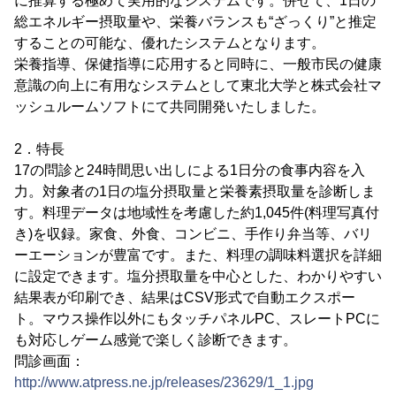
に推算する極めて実用的なシステムです。併せて、1日の
総エネルギー摂取量や、栄養バランスも“ざっくり”と推定
することの可能な、優れたシステムとなります。
栄養指導、保健指導に応用すると同時に、一般市民の健康
意識の向上に有用なシステムとして東北大学と株式会社マ
ッシュルームソフトにて共同開発いたしました。
2．特長
17の問診と24時間思い出しによる1日分の食事内容を入
力。対象者の1日の塩分摂取量と栄養素摂取量を診断しま
す。料理データは地域性を考慮した約1,045件(料理写真付
き)を収録。家食、外食、コンビニ、手作り弁当等、バリ
ーエーションが豊富です。また、料理の調味料選択を詳細
に設定できます。塩分摂取量を中心とした、わかりやすい
結果表が印刷でき、結果はCSV形式で自動エクスポー
ト。マウス操作以外にもタッチパネルPC、スレートPCに
も対応しゲーム感覚で楽しく診断できます。
問診画面：
http://www.atpress.ne.jp/releases/23629/1_1.jpg