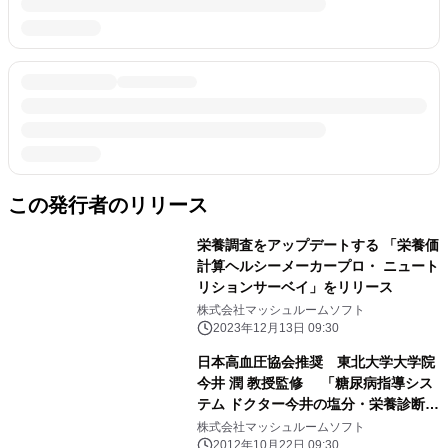
この発行者のリリース
栄養調査をアップデートする 「栄養価
計算ヘルシーメーカープロ・ ニュート
リションサーベイ」をリリース
株式会社マッシュルームソフト
2023年12月13日 09:30
日本高血圧協会推奨 東北大学大学院
今井 潤 教授監修 「糖尿病指導シス
テム ドクター今井の塩分・栄養診断～
カーボ編～」発売
株式会社マッシュルームソフト
2012年10月22日 09:30