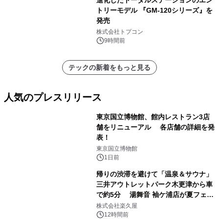
進化したトータルステーションのエン
トリーモデル 『GM-120シリーズ』を
発売
株式会社トプコン
9時間前
テックの新着をもっと見る
人気のプレスリリース
東京国立博物館、館内レストラン3店
舗をリニューアル 各店舗の詳細を発
表！
1
東京国立博物館
1日前
帰りの渋滞を避けて「温泉＆サウナ」
三井アウトレットパーク木更津から車
で約5分 湯舞音 袖ケ浦店が夏フェア
2
メニューを提供
株式会社楽久屋
12時間前