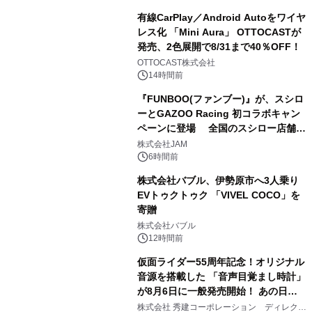
有線CarPlay／Android Autoをワイヤ
レス化 「Mini Aura」 OTTOCASTが
発売、2色展開で8/31まで40％OFF！
3
OTTOCAST株式会社
14時間前
『FUNBOO(ファンブー)』が、スシロ
ーとGAZOO Racing 初コラボキャン
ペーンに登場 全国のスシロー店舗で
4
GR 4車種の FUNBOO(ミニカー)付き
株式会社JAM
メニューが展開されます
6時間前
株式会社バブル、伊勢原市へ3人乗り
EVトゥクトゥク 「VIVEL COCO」を
寄贈
5
株式会社バブル
12時間前
仮面ライダー55周年記念！オリジナル
音源を搭載した 「音声目覚まし時計」
が8月6日に一般発売開始！ あの日の
6
大興奮が今甦る
株式会社 秀建コーポレーション ディレクト