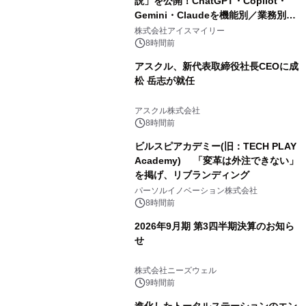
説」を公開！ChatGPT・Copilot・
Gemini・Claudeを機能別／業務別に
比較―自社に合う生成AIの選び方がわ
株式会社アイスマイリー
かる実践ガイド
8時間前
アスクル、新代表取締役社長CEOに成
松 岳志が就任
アスクル株式会社
8時間前
ビルスピアカデミー(旧：TECH PLAY
Academy) 「変革は外注できない」
を掲げ、リブランディング
パーソルイノベーション株式会社
8時間前
2026年9月期 第3四半期決算のお知ら
せ
株式会社ニーズウェル
9時間前