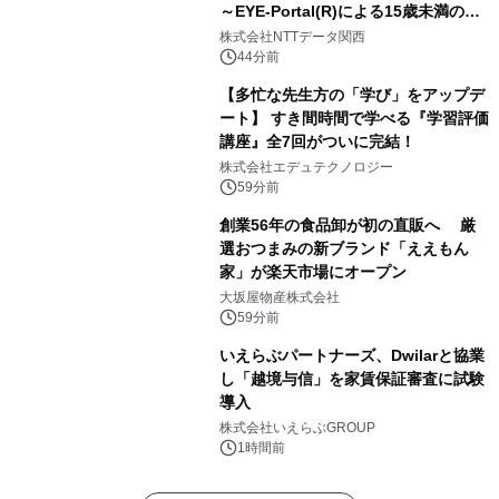
～EYE-Portal(R)による15歳未満の本
人認証と デジタルデバイド対策で実現
株式会社NTTデータ関西
～
44分前
【多忙な先生方の「学び」をアップデ
ート】 すき間時間で学べる『学習評価
講座』全7回がついに完結！
株式会社エデュテクノロジー
59分前
創業56年の食品卸が初の直販へ 厳
選おつまみの新ブランド「ええもん
家」が楽天市場にオープン
大坂屋物産株式会社
59分前
いえらぶパートナーズ、Dwilarと協業
し「越境与信」を家賃保証審査に試験
導入
株式会社いえらぶGROUP
1時間前