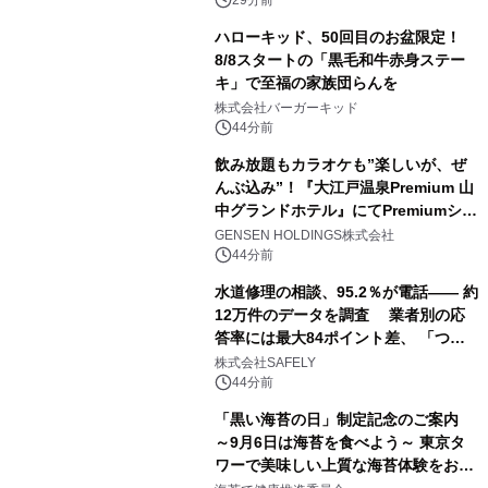
ハローキッド、50回目のお盆限定！
8/8スタートの「黒毛和牛赤身ステー
キ」で至福の家族団らんを
株式会社バーガーキッド
44分前
飲み放題もカラオケも”楽しいが、ぜ
んぶ込み”！『大江戸温泉Premium 山
中グランドホテル』にてPremiumシリ
ーズ初のオールインクルーシブ導入
GENSEN HOLDINGS株式会社
44分前
水道修理の相談、95.2％が電話―― 約
12万件のデータを調査 業者別の応
答率には最大84ポイント差、 「つな
がりやすさ」も選定基準に
株式会社SAFELY
44分前
「黒い海苔の日」制定記念のご案内
～9月6日は海苔を食べよう～ 東京タ
ワーで美味しい上質な海苔体験をお届
けします！