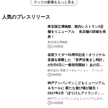
テックの新着をもっと見る
人気のプレスリリース
東京国立博物館、館内レストラン3店
舗をリニューアル 各店舗の詳細を発
表！
1
東京国立博物館
21時間前
仮面ライダー55周年記念！オリジナル
音源を搭載した 「音声目覚まし時計」
が8月6日に一般発売開始！ あの日の
2
大興奮が今甦る
株式会社 秀建コーポレーション ディレクト
アートギャラリー
3時間前
神戸アンパンマンこどもミュージアム
＆モールに 新たな遊び場が誕生！
2027年2月「ぼうけんアイランド」が
3
オープン
神戸アンパンマンこどもミュージアム＆モー
ル
21時間前