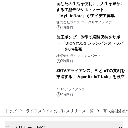
あなたの生活を便利に、人生を豊かに
するIT型デジタル・ノート
『MyLifeNote』がアイデア募集 優
4
秀賞100名に1年間無償試用
株式会社プロスパー クリエイティブ
4時間前
加圧ポンプ一体型で炭酸保持をサポー
ト 「DIONYSOS シャンパンストッパ
ー」を8/4発売
5
株式会社ライフエキスパート
2時間前
ZETAアライアンス、AIとIoTの共創を
推進する 「Agentic IoT Lab」を設立
6
ZETAアライアンス
2時間前
トップ
ライフスタイルのプレスリリース一覧
有限会社あお
プレスリリース配信