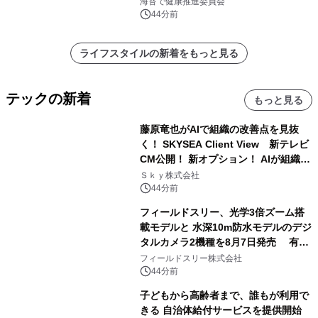
海苔で健康推進委員会
44分前
ライフスタイルの新着をもっと見る
テックの新着
もっと見る
藤原竜也がAIで組織の改善点を見抜
く！ SKYSEA Client View 新テレビ
CM公開！ 新オプション！ AIが組織の
業務実態を分析し労務改善を支援。 藤
Ｓｋｙ株式会社
原竜也メイキング動画公開 「もしAIが
44分前
自分を分析したら、すぐ休めと言われ
フィールドスリー、光学3倍ズーム搭
る自信がある」「昨年の夏はカブトム
載モデルと 水深10m防水モデルのデジ
シを捕まえたり、虫と戦ったり…」
タルカメラ2機種を8月7日発売 有効
約1300万画素、用途別に選べるコンデ
フィールドスリー株式会社
ジ新登場
44分前
子どもから高齢者まで、誰もが利用で
きる 自治体給付サービスを提供開始