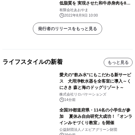
低脂質を 実現させた和牛赤身肉を8月
1日より発売！
有限会社あおやま
2022年8月9日 10:00
発行者のリリースをもっと見る
ライフスタイルの新着
もっと見る
愛犬の"飲み水"にもこだわる新サービ
ス 犬用浄軟水器を全客室に導入～く
にさき 森と海のドッグリゾート～
株式会社リロバケーションズ
14分前
全国39都道府県・114名の小学生が参
加 夏休み自由研究大成功！「オンラ
インみそづくり教室」を開催
公益財団法人ノエビアグリーン財団
29分前