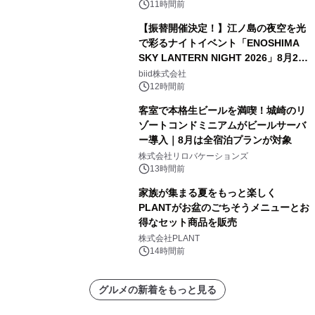
11時間前
【振替開催決定！】江ノ島の夜空を光
で彩るナイトイベント「ENOSHIMA
SKY LANTERN NIGHT 2026」8月22
日(土)振替開催＆受付スタート！
biid株式会社
12時間前
客室で本格生ビールを満喫！城崎のリ
ゾートコンドミニアムがビールサーバ
ー導入｜8月は全宿泊プランが対象
株式会社リロバケーションズ
13時間前
家族が集まる夏をもっと楽しく
PLANTがお盆のごちそうメニューとお
得なセット商品を販売
株式会社PLANT
14時間前
グルメの新着をもっと見る