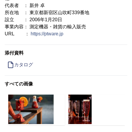
代表者 ： 新井 卓
所在地 ： 東京都新宿区山吹町339番地
設立 ： 2006年1月20日
事業内容： 測定機器・雑貨の輸入販売
URL ：
https://ptware.jp
添付資料
カタログ
すべての画像