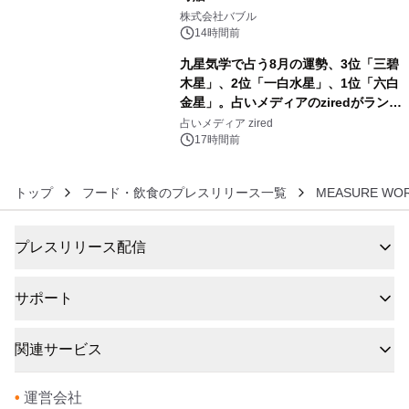
5
株式会社バブル
14時間前
九星気学で占う8月の運勢、3位「三碧
木星」、2位「一白水星」、1位「六白
金星」。占いメディアのziredがランキ
6
ングを発表
占いメディア zired
17時間前
トップ
フード・飲食のプレスリリース一覧
MEASURE W
プレスリリース配信
サポート
関連サービス
•
運営会社