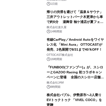
1日前
帰りの渋滞を避けて「温泉＆サウナ」
三井アウトレットパーク木更津から車
で約5分 湯舞音 袖ケ浦店が夏フェア
2
メニューを提供
株式会社楽久屋
14時間前
有線CarPlay／Android Autoをワイヤ
レス化 「Mini Aura」 OTTOCASTが
発売、2色展開で8/31まで40％OFF！
3
OTTOCAST株式会社
16時間前
『FUNBOO(ファンブー)』が、スシロ
ーとGAZOO Racing 初コラボキャン
ペーンに登場 全国のスシロー店舗で
4
GR 4車種の FUNBOO(ミニカー)付き
株式会社JAM
メニューが展開されます
8時間前
株式会社バブル、伊勢原市へ3人乗り
EVトゥクトゥク 「VIVEL COCO」を
寄贈