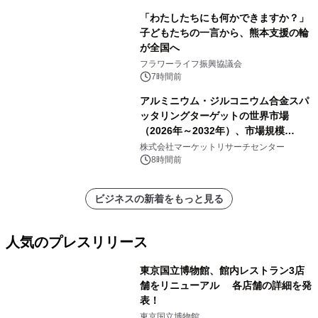
「わたしたちにも何かできますか？」
子どもたちの一言から、熊本支援の輪
が全国へ
フラワーライフ振興協議会
7時間前
アルミニウム・ジルコニウム合金スパ
ッタリングターゲットの世界市場
（2026年～2032年）、市場規模
（0.995、0.999、その他）・分析レポ
株式会社マーケットリサーチセンター
ートを発表
8時間前
ビジネスの新着をもっと見る
人気のプレスリリース
東京国立博物館、館内レストラン3店
舗をリニューアル 各店舗の詳細を発
表！
1
東京国立博物館