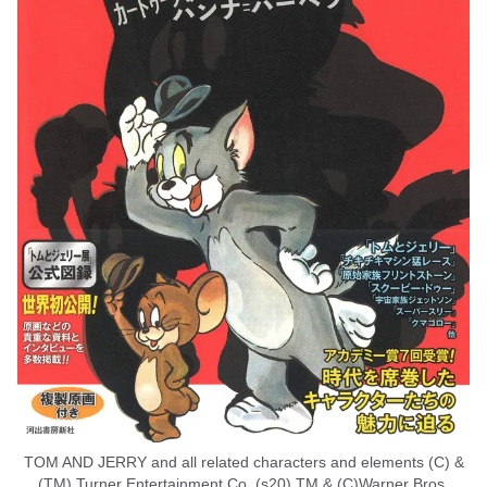
TOM AND JERRY and all related characters and elements (C) &
(TM) Turner Entertainment Co. (s20) TM & (C)Warner Bros.