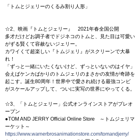
「トムとジェリーのくるみ割り人形」
☆2、映画『トムとジェリー』 2021年春全国公開
多才だけどお調子者でドジネコのトムと、見た目は可愛い
がずる賢くて容赦ないジェリー。
カワイくて超楽しい『トムジェリ』がスクリーンで大暴
れ！
「ずっと一緒にいたくないけど、ずっといないのはイヤ」
会えばケンカばかりのトムジェリのまさかの友情が奇跡を
起こす。誕生80周年！世界中で愛され続ける最強コンビ
がスケールアップして、ついに実写の世界にやってくる。
☆3、「トムとジェリー」公式オンラインストアがプレオ
ープン
●TOM AND JERRY Official Online Store ～トムジェリマ
ーケット～
https://www.warnerbrosanimationstore.com/tomandjerry/