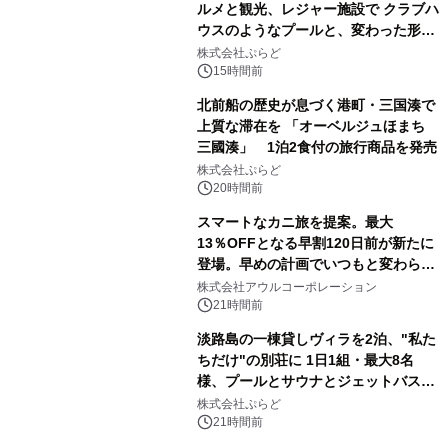
ルメと観光、レジャー施設で クラブハ
ウスのようなプールと、変わった形の
サウナも 「THE BOXY AWAJI」のお
株式会社ぷらど
得な素泊まり連泊プランで
15時間前
北前船の歴史が息づく港町・三国湊で
上質な滞在を 「オーベルジュほまち
三國湊」 1泊2食付の旅行商品を発売
株式会社ぷらど
20時間前
スマートなカニ旅を提案。最大
13％OFFとなる早割120日前が新たに
登場。早めの計画でいつもと変わらぬ
大人の冬旅を。ー夕日ヶ浦温泉「佳松
株式会社アウルコーポレーション
苑 別邸ふうか」ー
21時間前
淡路島の一棟貸しヴィラを2泊、"私た
ちだけ"の別荘に 1日1組・最大8名
様、プールとサウナとジェットバス付
きで Villa Mon Temps AWAJIの連泊
株式会社ぷらど
素泊りプラン
21時間前