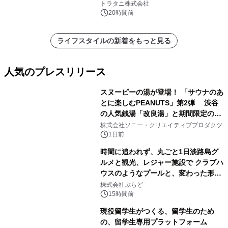
説
トラタニ株式会社
20時間前
ライフスタイルの新着をもっと見る
人気のプレスリリース
スヌーピーの湯が登場！ 「サウナのあ
とに楽しむPEANUTS」第2弾 渋谷
の人気銭湯「改良湯」と期間限定のコ
1
ラボレーション サウナイキタイコラ
株式会社ソニー・クリエイティブプロダクツ
ボグッズも発売決定！
1日前
時間に追われず、丸ごと1日淡路島グ
ルメと観光、レジャー施設で クラブハ
ウスのようなプールと、変わった形の
2
サウナも 「THE BOXY AWAJI」のお
株式会社ぷらど
得な素泊まり連泊プランで
15時間前
現役留学生がつくる、留学生のため
の、留学生専用プラットフォーム