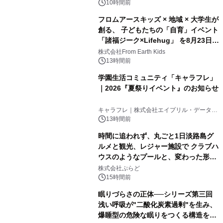
10時間前
フロムアースキッズ × 地域 × 大学生が
創る、 子どもたちの「自育」イベント
「諸福ジーク×Lifehug」 を8月23日
(日)開催
株式会社From Earth Kids
13時間前
学園生活コミュニティ「キャラフレ」
｜2026『夏祭りイベント』のお知らせ
キャラフレ｜株式会社エイプリル・データ・
デザインズ
13時間前
時間に追われず、丸ごと1日淡路島グ
ルメと観光、レジャー施設で クラブハ
ウスのようなプールと、変わった形の
サウナも 「THE BOXY AWAJI」のお
株式会社ぷらど
得な素泊まり連泊プランで
15時間前
眠りづらさの正体──シリーズ第三回
浅い呼吸が"二酸化炭素過剰"を生み、
爆睡型の危険な眠りをつくる構造を解