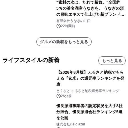
“素材の次は、たれで勝負。”全国約
5％の浜名湖産うなぎを、 うなぎの頭
の旨味エキスで仕上げた新ブランド
「井口の誉」誕生
有限会社うなぎの井口
22時間前
グルメの新着をもっと見る
ライフスタイルの新着
もっと見る
【2026年8月版】ふるさと納税でもら
える『玄米』の還元率ランキングを発
表
とくさと-ふるさと納税還元率ランキング-
26分前
優良派遣事業者の認定状況を大手8社
分照合、優良派遣会社ランキング6選
を公開
株式会社cielo azul