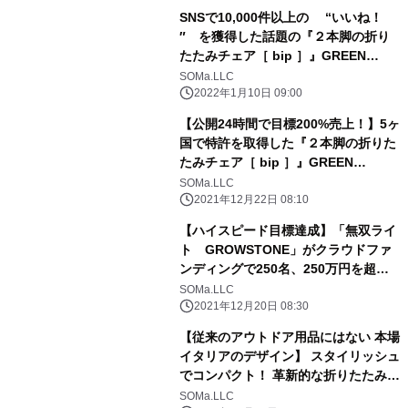
SNSで10,000件以上の “いいね！
″ を獲得した話題の『２本脚の折り
たたみチェア［ bip ］』GREEN
FUNDINGで大好評発売中！
SOMa.LLC
2022年1月10日 09:00
【公開24時間で目標200%売上！】5ヶ
国で特許を取得した『２本脚の折りた
たみチェア［ bip ］』GREEN
FUNDINGで大好評発売中！
SOMa.LLC
2021年12月22日 08:10
【ハイスピード目標達成】「無双ライ
ト GROWSTONE」がクラウドファ
ンディングで250名、250万円を超え
る支援を集め好評発売中
SOMa.LLC
2021年12月20日 08:30
【従来のアウトドア用品にはない 本場
イタリアのデザイン】 スタイリッシュ
でコンパクト！ 革新的な折りたたみイ
ス『BIP』
SOMa.LLC