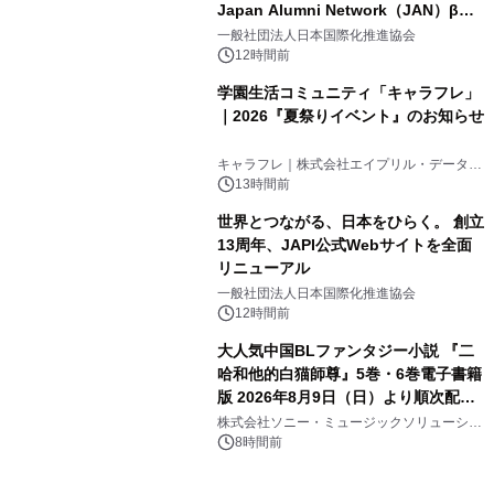
Japan Alumni Network（JAN）β版
3
をリリース
一般社団法人日本国際化推進協会
12時間前
学園生活コミュニティ「キャラフレ」
｜2026『夏祭りイベント』のお知らせ
4
キャラフレ｜株式会社エイプリル・データ・
デザインズ
13時間前
世界とつながる、日本をひらく。 創立
13周年、JAPI公式Webサイトを全面
リニューアル
5
一般社団法人日本国際化推進協会
12時間前
大人気中国BLファンタジー小説 『二
哈和他的白猫師尊』5巻・6巻電子書籍
版 2026年8月9日（日）より順次配信
6
開始
株式会社ソニー・ミュージックソリューショ
ンズ
8時間前