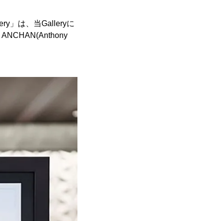
」は、当Galleryに
AN(Anthony
。