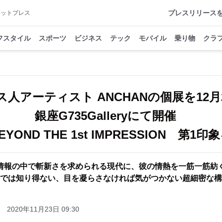
プレスリリース
アットプレス
フスタイル
スポーツ
ビジネス
テック
モバイル
乗り物
クラ
ス人アーティスト ANCHANの個展を12月
銀座G735Galleryにて開催
YOND THE 1st IMPRESSION 第1
情報の中で斬新さを求められる現代に、彼の情熱を一筋一筋
では知り得ない、目を凝らさなければ気がつかない超細密な構
2020年11月23日 09:30