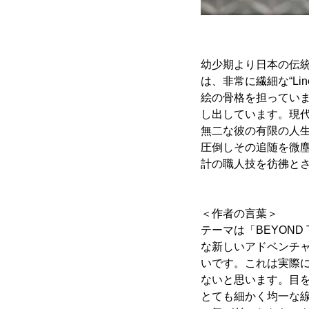
幼少期より日本の伝統
は、非常に繊細な“Li
絵の骨格を担ってい
し出しています。現代
無二な彼の有限の人
圧倒しその追随を微
計の職人技を彷彿と
＜作者の言葉＞
テーマは「BEYOND T
な新しいアドベンチ
いです。これは実際
ないと思います。目
とても細かく均一な