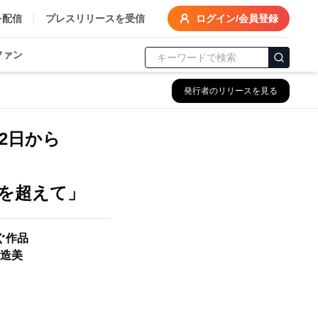
を配信
プレスリリースを受信
ログイン/会員登録
ファン
発行者のリリースを見る
2日から
印象を超えて」
紡ぐ作品
造美