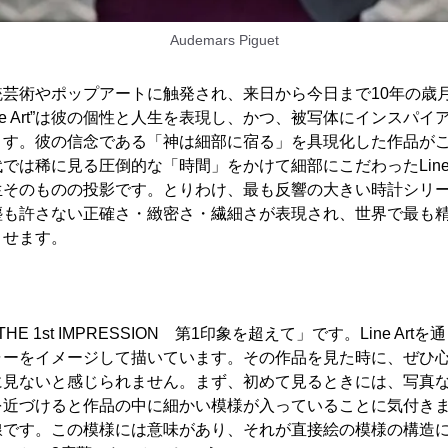
Audemars Piguet
芸術やポップアートに触発され、来日から今日まで10年の歳月
ne Art”は彼の個性と人生を表現し、かつ、被写体にインスパ
ます。彼の信念である「神は細部に宿る」を具現化した作品が
では稀に見る圧倒的な「時間」をかけて細部にこだわったLine 
生そのものの投影です。とりわけ、最も反響の大きい時計シリ
塵も許さない正確さ・緻密さ・繊細さが表現され、世界で最も
させます。
HE 1st IMPRESSION 第1印象を超えて」です。Line Ar
ャーをイメージして描いています。その作品を見た時に、ぜひ
に見ないと感じられません。まず、初めて見るときには、写真
を近づけると作品の中に細かい模様が入っていることに気付き
線です。この模様には意味があり、それが直接絵の模様の構造