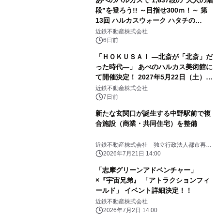
あべのハルカスで 1,637段の“大人の階
段”を登ろう!! ～目指せ300ｍ！～ 第
13回 ハルカスウォーク ハタチの
challenge!! 2027年1月11日（月・
近鉄不動産株式会社
祝）「成人の日」に開催
6日前
「ＨＯＫＵＳＡＩ ―北斎が「北斎」だ
った時代―」 あべのハルカス美術館に
て開催決定！ 2027年5月22日（土）か
ら7月19日（月・祝）まで
近鉄不動産株式会社
7日前
新たな玄関口が誕生する中野駅前で複
合施設（商業・共同住宅）を整備
近鉄不動産株式会社 独立行政法人都市再生
機構
2026年7月21日 14:00
「志摩グリーンアドベンチャー」
×『宇宙兄弟』 「アトラクションフィ
ールド」 イベント詳細決定！！
近鉄不動産株式会社
2026年7月2日 14:00