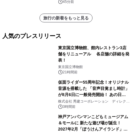
45分前
旅行の新着をもっと見る
人気のプレスリリース
東京国立博物館、館内レストラン3店
舗をリニューアル 各店舗の詳細を発
表！
1
東京国立博物館
21時間前
仮面ライダー55周年記念！オリジナル
音源を搭載した 「音声目覚まし時計」
が8月6日に一般発売開始！ あの日の
2
大興奮が今甦る
株式会社 秀建コーポレーション ディレクト
アートギャラリー
3時間前
神戸アンパンマンこどもミュージアム
＆モールに 新たな遊び場が誕生！
2027年2月「ぼうけんアイランド」が