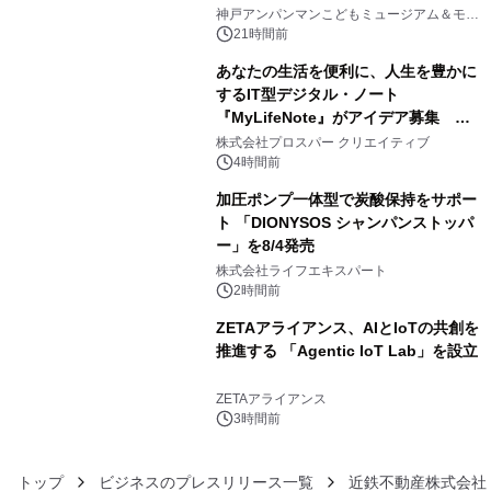
3
オープン
神戸アンパンマンこどもミュージアム＆モー
ル
21時間前
あなたの生活を便利に、人生を豊かに
するIT型デジタル・ノート
『MyLifeNote』がアイデア募集 優
4
秀賞100名に1年間無償試用
株式会社プロスパー クリエイティブ
4時間前
加圧ポンプ一体型で炭酸保持をサポー
ト 「DIONYSOS シャンパンストッパ
ー」を8/4発売
5
株式会社ライフエキスパート
2時間前
ZETAアライアンス、AIとIoTの共創を
推進する 「Agentic IoT Lab」を設立
6
ZETAアライアンス
3時間前
トップ
ビジネスのプレスリリース一覧
近鉄不動産株式会社