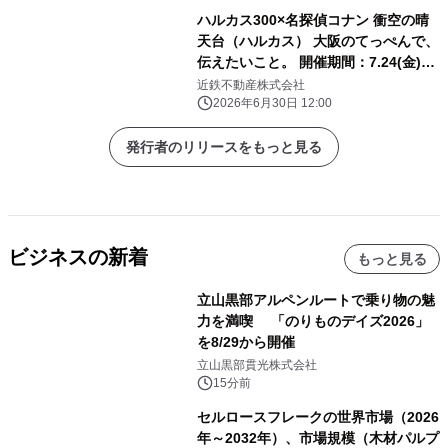
ハルカス300×名探偵コナン 衝空の晴
天台（ハルカス） 大阪のてっぺんで、
伝えたいこと。 開催期間：7.24(金)～
11.29(日) 「ハルカス300（展望台）」
近鉄不動産株式会社
と「名探偵コナン」の コラボイベント
2026年6月30日 12:00
詳細決定！
発行者のリリースをもっと見る
ビジネスの新着
もっと見る
立山黒部アルペンルートで乗り物の魅
力を満喫 「のりものデイズ2026」
を8/29から開催
立山黒部貫光株式会社
15分前
セルロースフレークの世界市場（2026
年～2032年）、市場規模（木材パルプ