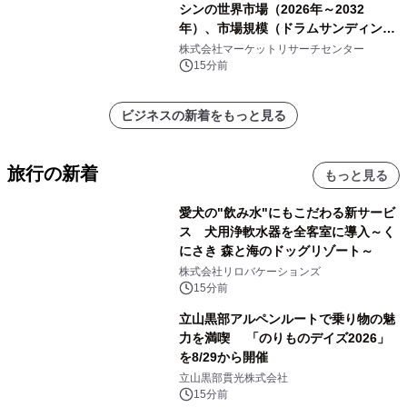
シンの世界市場（2026年～2032
年）、市場規模（ドラムサンディング
マシン、ジェットサンディングマシ
株式会社マーケットリサーチセンター
ン、ローラーサンディングマシン、そ
15分前
の他）・分析レポートを発表
ビジネスの新着をもっと見る
旅行の新着
もっと見る
愛犬の"飲み水"にもこだわる新サービ
ス 犬用浄軟水器を全客室に導入～く
にさき 森と海のドッグリゾート～
株式会社リロバケーションズ
15分前
立山黒部アルペンルートで乗り物の魅
力を満喫 「のりものデイズ2026」
を8/29から開催
立山黒部貫光株式会社
15分前