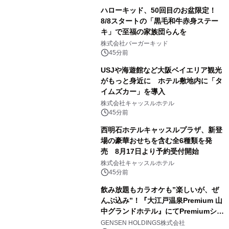
ハローキッド、50回目のお盆限定！
8/8スタートの「黒毛和牛赤身ステー
キ」で至福の家族団らんを
株式会社バーガーキッド
45分前
USJや海遊館など大阪ベイエリア観光
がもっと身近に ホテル敷地内に「タ
イムズカー」を導入
株式会社キャッスルホテル
45分前
西明石ホテルキャッスルプラザ、新登
場の豪華おせちを含む全6種類を発
売 8月17日より予約受付開始
株式会社キャッスルホテル
45分前
飲み放題もカラオケも”楽しいが、ぜ
んぶ込み”！『大江戸温泉Premium 山
中グランドホテル』にてPremiumシリ
ーズ初のオールインクルーシブ導入
GENSEN HOLDINGS株式会社