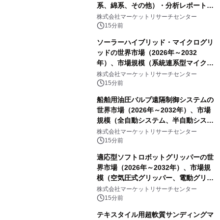
系、綿系、その他）・分析レポートを
発表
株式会社マーケットリサーチセンター
15分前
ソーラーハイブリッド・マイクログリ
ッドの世界市場（2026年～2032
年）、市場規模（系統連系型マイクロ
グリッド、独立型マイクログリッ
株式会社マーケットリサーチセンター
ド）・分析レポートを発表
15分前
船舶用油圧バルブ遠隔制御システムの
世界市場（2026年～2032年）、市場
規模（全自動システム、半自動システ
ム）・分析レポートを発表
株式会社マーケットリサーチセンター
15分前
適応型ソフトロボットグリッパーの世
界市場（2026年～2032年）、市場規
模（空気圧式グリッパー、電動グリッ
パー）・分析レポートを発表
株式会社マーケットリサーチセンター
15分前
テキスタイル用超軟質サンディングマ