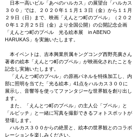
日本一高いビル「あべのハルカス」の展望台「ハルカス
３００」では、２０２０年１１月１３日（金）から１１月
２９日（日）まで、映画「えんとつ町のプペル」（２０２
０年１２月２５日（金）より全国公開）の公開記念企画
「えんとつ町のプペル 光る絵本展 in ABENO
HARUKAS」を実施いたします。
本イベントは、吉本興業所属キングコング西野亮廣さん
著者の絵本「えんとつ町のプペル」が映画化されたことを
記念し実施いたします。
「えんとつ町のプぺル」の原画パネルを特殊加工し、内
部に照明を当てた「光る絵本」41点をハルカス３００に
展示し、音響等を使ってファンタジーな世界観を創り出し
ます。
また、「えんとつ町のプペル」の主人公「プペル」と
「ルビッチ」と一緒に写真を撮影できるフォトスポットが
登場します。
ハルカス３００からの絶景と、絵本の世界観とのコラボ
レーションを楽しみください。