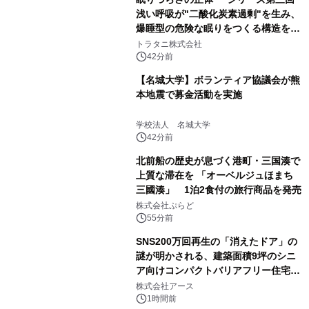
浅い呼吸が"二酸化炭素過剰"を生み、
爆睡型の危険な眠りをつくる構造を解
説
トラタニ株式会社
42分前
【名城大学】ボランティア協議会が熊
本地震で募金活動を実施
学校法人 名城大学
42分前
北前船の歴史が息づく港町・三国湊で
上質な滞在を 「オーベルジュほまち
三國湊」 1泊2食付の旅行商品を発売
株式会社ぷらど
55分前
SNS200万回再生の「消えたドア」の
謎が明かされる、建築面積9坪のシニ
ア向けコンパクトバリアフリー住宅が
誕生
株式会社アース
1時間前