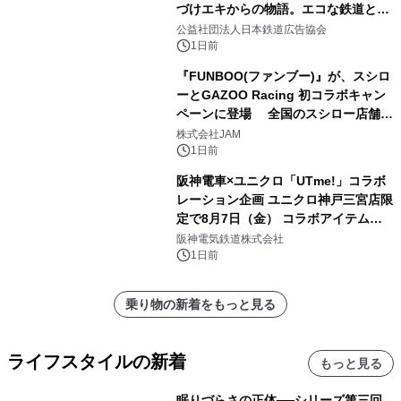
づけエキからの物語。エコな鉄道とと
もに。
公益社団法人日本鉄道広告協会
1日前
『FUNBOO(ファンブー)』が、スシロ
ーとGAZOO Racing 初コラボキャン
ペーンに登場 全国のスシロー店舗で
GR 4車種の FUNBOO(ミニカー)付き
株式会社JAM
メニューが展開されます
1日前
阪神電車×ユニクロ「UTme!」コラボ
レーション企画 ユニクロ神戸三宮店限
定で8月7日（金） コラボアイテムが
発売決定！
阪神電気鉄道株式会社
1日前
乗り物の新着をもっと見る
ライフスタイルの新着
もっと見る
眠りづらさの正体──シリーズ第三回