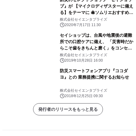
プ』が 【マイクロディザスターに備え
る】をテーマに 傘ソムリエおすすめの
雨具6点を発売
株式会社セイエンタプライズ
2020年7月17日 11:30
セイショップは、台風や地震後の避難
所での口腔ケアに備え、 「災害時だか
らこそ歯をきちんと磨く」をコンセプ
トに、 避難所でも携帯できるポーチに
株式会社セイエンタプライズ
光と 水で歯を磨くソラデーN4(シケン
2019年10月28日 16:00
株式会社製造)を セットにした「ソラ
防災スマートフォンアプリ『ココダ
デー《サバイバルセット》」を発売
ヨ』との 業務提携に関するお知らせ
株式会社セイエンタプライズ
2018年12月25日 09:30
発行者のリリースをもっと見る