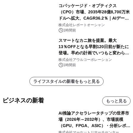
コパッケージド・オプティクス
（CPO）市場、2035年28億8,700万米
ドルへ拡大、CAGR36.2％｜AIデータ
センター・高速光通信需要が成長を加
株式会社レポートオーシャン
速
1時間前
スマートなカニ旅を提案。最大
13％OFFとなる早割120日前が新たに
登場。早めの計画でいつもと変わらぬ
大人の冬旅を。ー夕日ヶ浦温泉「佳松
株式会社アウルコーポレーション
苑 別邸ふうか」ー
1時間前
ライフスタイルの新着をもっと見る
ビジネスの新着
もっと見る
AI推論アクセラレータチップの世界市
場（2026年～2032年）、市場規模
（GPU、FPGA、ASIC）・分析レポー
トを発表
株式会社マーケットリサーチセンター