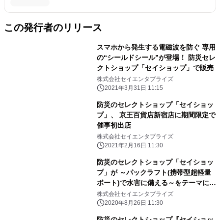
この発行者のリリース
スマホから発生する電磁波を防ぐ 専用
の“シールドシール”が登場！ 防災セレ
クトショップ「セイショップ」で販売
株式会社セイエンタプライズ
2021年3月31日 11:15
防災のセレクトショップ「セイショッ
プ」、 京王百貨店新宿店に期間限定で
催事初出店
株式会社セイエンタプライズ
2021年2月16日 11:30
防災のセレクトショップ「セイショッ
プ」が ～パックラフト(携帯型超軽量
ボート)で水害に備える～をテーマに
「KOKOPELLI(ココペリ)」を発売
株式会社セイエンタプライズ
2020年8月26日 11:30
防災のセレクトショップ『セイショッ