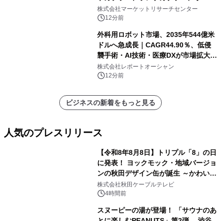
ーレイカプラー、その他）・分析レポ
株式会社マーケットリサーチセンター
ートを発表
12分前
外科用ロボット市場、2035年544億米
ドルへ急成長｜CAGR44.90％、低侵
襲手術・AI技術・医療DXが市場拡大を
牽引
株式会社レポートオーシャン
12分前
ビジネスの新着をもっと見る
人気のプレスリリース
【令和8年8月8日】トリプル「8」の日
に発表！ ヨックモック・地域バージョ
ンの秋田デザイン缶が誕生 ～かわいい
1
秋田犬の子犬と秋田の四季と名所を巡
株式会社秋田ケーブルテレビ
るパッケージ～ 9月1日(火)秋田県内で
4時間前
販売開始
スヌーピーの湯が登場！ 「サウナのあ
とに楽しむPEANUTS」第2弾 渋谷