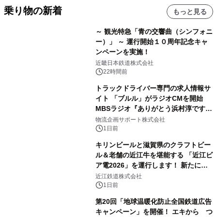
乗り物の新着
もっと見る
～ 観光特急「青の交響曲（シンフォニ
ー）」 ～ 運行開始１０周年記念キャ
ンペーンを実施！
近畿日本鉄道株式会社
22時間前
トラックドライバー専門の求人情報サ
イト 「ブルル」がラジオCMを開始
MBSラジオ『ありがとう浜村淳です』
にて8月1日(土)より
物流企画サポート株式会社
1日前
キリンビールと滋賀県のクラフトビー
ル＆老舗の近江牛を堪能する 「近江ビ
ア電2026」を運行します！ 新たに
「長濱浪漫ビール」が参加！キリン一
近江鉄道株式会社
番搾り飲み放題が復活！
1日前
第20回「地球温暖化防止全国鉄道広告
キャンペーン」を開催！ エキから つ