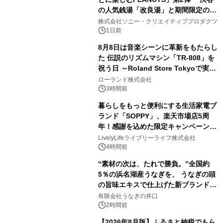
の人気銭湯「改良湯」と期間限定のコ
2
ラボレーション サウナイキタイコラ
株式会社ソニー・クリエイティブプロダクツ
ボグッズも発売決定！
1日前
8月8日は音楽シーンに革新をもたらし
た 伝説のリズムマシン「TR-808」を
祝う日 ～Roland Store Tokyoで実機
3
を展示しての 記念キャンペーンを開
ローランド株式会社
催 英国ラジオ「NTS」の 特別プログ
3時間前
ラムや、「TR-808」を愛する伝説的
暮らしをもっと便利にする生活家電ブ
アーティストを フィーチャーしたアニ
ランド「SOPPY」、楽天市場店5周
メーションを公開～
年！感謝を込めた限定キャンペーンを
4
8月10日より開催
LivelyLifeライブリーライフ株式会社
4時間前
“素材の次は、たれで勝負。”全国約
5％の浜名湖産うなぎを、 うなぎの頭
の旨味エキスで仕上げた新ブランド
5
「井口の誉」誕生
有限会社うなぎの井口
2時間前
【2026年8月版】ふるさと納税でもら