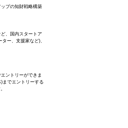
アップの知財戦略構築
など、国内スタートア
ーター、支援家など)、
でエントリーができま
体)までエントリーする
す。