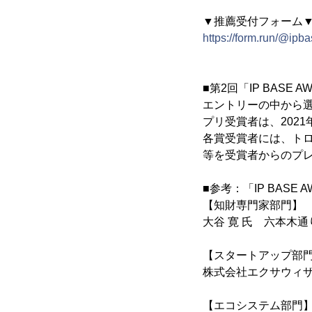
▼推薦受付フォーム
https://form.run/@ip
■第2回「IP BASE 
エントリーの中から選
プリ受賞者は、202
各賞受賞者には、トロ
等を受賞者からのプ
■参考：「IP BASE
【知財専門家部門】
大谷 寛 氏 六本木
【スタートアップ部
株式会社エクサウィ
【エコシステム部門