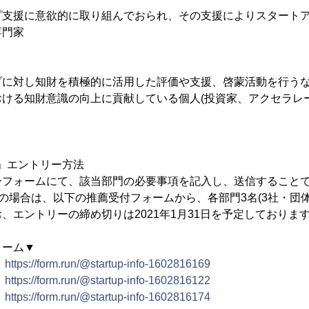
プ支援に意欲的に取り組んでおられ、その支援によりスタート
専門家
プに対し知財を積極的に活用した評価や支援、啓蒙活動を行う
ける知財意識の向上に貢献している個人(投資家、アクセラレ
ARD」エントリー方法
ーフォームにて、該当部門の必要事項を記入し、送信すること
)の場合は、以下の推薦受付フォームから、各部門3名(3社・団
、エントリーの締め切りは2021年1月31日を予定しておりま
ォーム▼
門
https://form.run/@startup-info-1602816169
門
https://form.run/@startup-info-1602816122
門
https://form.run/@startup-info-1602816174