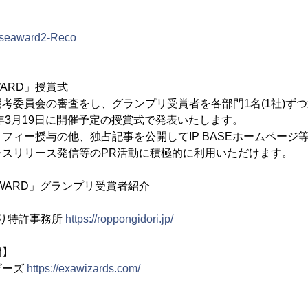
▼
baseaward2-Reco
AWARD」授賞式
考委員会の審査をし、グランプリ受賞者を各部門1名(1社)ず
1年3月19日に開催予定の授賞式で発表いたします。
フィー授与の他、独占記事を公開してIP BASEホームページ
レスリリース発信等のPR活動に積極的に利用いただけます。
 AWARD」グランプリ受賞者紹介
通り特許事務所
https://roppongidori.jp/
門】
ザーズ
https://exawizards.com/
】