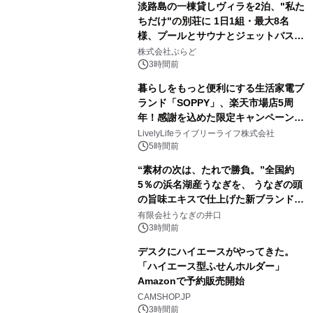
淡路島の一棟貸しヴィラを2泊、"私た
アーティストを フィーチャーしたアニ
ちだけ"の別荘に 1日1組・最大8名
メーションを公開～
様、プールとサウナとジェットバス付
3
きで Villa Mon Temps AWAJIの連泊
株式会社ぷらど
素泊りプラン
3時間前
暮らしをもっと便利にする生活家電ブ
ランド「SOPPY」、楽天市場店5周
年！感謝を込めた限定キャンペーンを
4
8月10日より開催
LivelyLifeライブリーライフ株式会社
5時間前
“素材の次は、たれで勝負。”全国約
5％の浜名湖産うなぎを、 うなぎの頭
の旨味エキスで仕上げた新ブランド
5
「井口の誉」誕生
有限会社うなぎの井口
3時間前
デスクにハイエースがやってきた。
「ハイエース型ふせんホルダー」
Amazonで予約販売開始
6
CAMSHOP.JP
3時間前