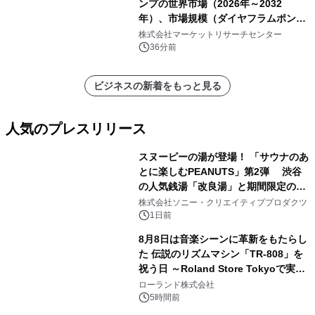
ンプの世界市場（2026年～2032
年）、市場規模（ダイヤフラムポン
プ、ペリスタルティックポンプ、その
株式会社マーケットリサーチセンター
他）・分析レポートを発表
36分前
ビジネスの新着をもっと見る
人気のプレスリリース
スヌーピーの湯が登場！ 「サウナのあ
とに楽しむPEANUTS」第2弾 渋谷
の人気銭湯「改良湯」と期間限定のコ
1
ラボレーション サウナイキタイコラ
株式会社ソニー・クリエイティブプロダクツ
ボグッズも発売決定！
1日前
8月8日は音楽シーンに革新をもたらし
た 伝説のリズムマシン「TR-808」を
祝う日 ～Roland Store Tokyoで実機
2
を展示しての 記念キャンペーンを開
ローランド株式会社
催 英国ラジオ「NTS」の 特別プログ
5時間前
ラムや、「TR-808」を愛する伝説的