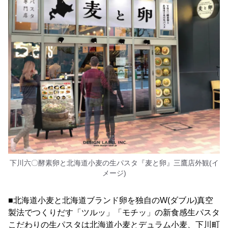
下川六〇酵素卵と北海道小麦の生パスタ『麦と卵』三鷹店外観(イ
メージ)
■北海道小麦と北海道ブランド卵を独自のW(ダブル)真空
製法でつくりだす「ツルッ」「モチッ」の新食感生パスタ
こだわりの生パスタは北海道小麦とデュラム小麦、下川町