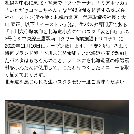
札幌を中心に東北・関東で「クッチーナ」「ミアボッカ」
「いただきコッコちゃん」など43店舗を経営する株式会
社イーストン(所在地：札幌市北区、代表取締役社長：大
山 泰正、以下「イーストン」)は、生パスタ専門店である
「下川六〇酵素卵と北海道小麦の生パスタ『麦と卵』」の
3号店を中央線三鷹駅南口タワー商業施設トリコナ1Fに
2020年11月16日にオープン致します。『麦と卵』では北
海道ブランド卵「下川六〇酵素卵」と北海道小麦で製麺し
たパスタはもちろんのこと、ソースにも北海道産の厳選素
材をふんだんに使用して、こだわりつくしたメニューを取
り揃えております。
北海道を感じられる生パスタをぜひ一度ご賞味ください。