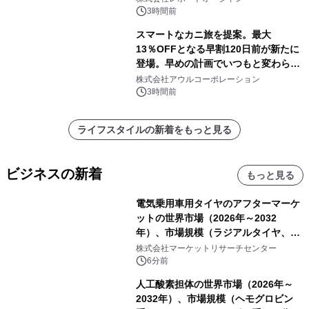
速
3時間前
スマートなカニ旅を提案。最大
13％OFFとなる早割120日前が新たに
登場。早めの計画でいつもと変わらぬ
大人の冬旅を。ー夕日ヶ浦温泉「佳松
株式会社アウルコーポレーション
苑 別邸ふうか」ー
3時間前
ライフスタイルの新着をもっと見る
ビジネスの新着
もっと見る
電気乗用車用タイヤのアフターマーケ
ットの世界市場（2026年～2032
年）、市場規模（ラジアルタイヤ、サ
イドウォール補強タイヤ、その他）・
株式会社マーケットリサーチセンター
分析レポートを発表
6分前
人工酸素担体の世界市場（2026年～
2032年）、市場規模（ヘモグロビン