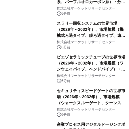
系、パーフルオロカーボン系）・分析
レポートを発表
株式会社マーケットリサーチセンター
6分前
スラリー回収システムの世界市場
（2026年～2032年）、市場規模（機
械式ろ過タイプ、膜ろ過タイプ、遠心
分離タイプ、ハイブリッドタイプ）・
株式会社マーケットリサーチセンター
分析レポートを発表
6分前
ピエゾセラミックチューブの世界市場
（2026年～2032年）、市場規模（ワ
ンウェイパイプ、ベンドパイプ）・分
析レポートを発表
株式会社マーケットリサーチセンター
6分前
セキュリティスピードゲートの世界市
場（2026年～2032年）、市場規模
（ウォークスルーゲート、ターンスタ
イル、フルハイトターンスタイル）・
株式会社マーケットリサーチセンター
分析レポートを発表
6分前
産業プロセス用デジタルドージングポ