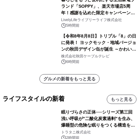
ランド「SOPPY」、楽天市場店5周
年！感謝を込めた限定キャンペーンを
8月10日より開催
LivelyLifeライブリーライフ株式会社
5時間前
【令和8年8月8日】トリプル「8」の日
に発表！ ヨックモック・地域バージョ
ンの秋田デザイン缶が誕生 ～かわいい
秋田犬の子犬と秋田の四季と名所を巡
株式会社秋田ケーブルテレビ
るパッケージ～ 9月1日(火)秋田県内で
6時間前
販売開始
グルメの新着をもっと見る
ライフスタイルの新着
もっと見る
眠りづらさの正体──シリーズ第三回
浅い呼吸が"二酸化炭素過剰"を生み、
爆睡型の危険な眠りをつくる構造を解
説
トラタニ株式会社
2時間前