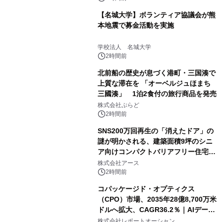
【名城大学】ボランティア協議会が熊
本地震で募金活動を実施
学校法人 名城大学
2時間前
北前船の歴史が息づく港町・三国湊で
上質な滞在を 「オーベルジュほまち
三國湊」 1泊2食付の旅行商品を発売
株式会社ぷらど
2時間前
SNS200万回再生の「消えたドア」の
謎が明かされる、建築面積9坪のシニ
ア向けコンパクトバリアフリー住宅が
誕生
株式会社アース
2時間前
コパッケージド・オプティクス
（CPO）市場、2035年28億8,700万米
ドルへ拡大、CAGR36.2％｜AIデータ
センター・高速光通信需要が成長を加
株式会社レポートオーシャン