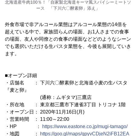
北海道産牛肉100％！「自家製北海道キーマ風スパイシーミートソ
ース 「下川六〇酵素卵」添え」
外食市場で非アルコール業態はアルコール業態の14倍を
超えている中で、家族団らんの場面、お1人さまでの食事
の場面、友人や同僚との食事の場面などどのようなシーン
でも選択いただける生パスタ業態を、今後も展開していき
ます。
■オープン詳細
・店舗名 ： 下川六〇酵素卵と北海道小麦の生パスタ
『麦と卵』
(通称：ムギタマ)三鷹店
・所在地 ： 東京都三鷹市下連雀3丁目 トリコナ 1階
・オープン日： 2020年11月16日(月)
・営業時間 ： 11:00～22:00
・HP ：
https://www.eastone.co.jp/mugi-tamago/
・地図 ：
https://goo.gl/maps/qpyvCDjeN2iFB12EA