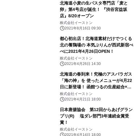
北海道小麦の生パスタ専門店「麦と
卵」第4号店が誕生！ 『渋谷宮益坂
店』8/20オープン
株式会社イーストン
2021年8月16日 09:30
都心初出店！北海道素材だけでつくる
北の養鶏場の 本気ぷりんが西武新宿ぺ
ぺに2021年4月26日OPEN！
株式会社イーストン
2021年4月26日 14:30
北海道の春到来！究極のアスパラガス
「海の神」を 使ったメニューが4月22
日に新登場！ 函館つるの生産組合×い
ただきコッコちゃんのコラボメニュー
株式会社イーストン
2021年4月21日 18:00
日本唐揚協会 第12回からあげグラン
プリ(R) 塩ダレ部門3年連続金賞受
賞！
株式会社イーストン
2021年4月14日 18:00