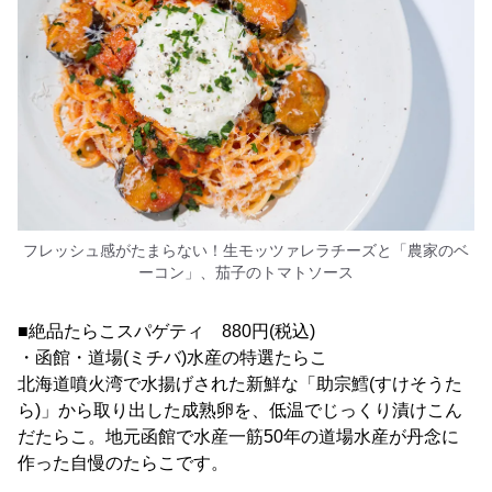
フレッシュ感がたまらない！生モッツァレラチーズと「農家のベ
ーコン」、茄子のトマトソース
■絶品たらこスパゲティ 880円(税込)
・函館・道場(ミチバ)水産の特選たらこ
北海道噴火湾で水揚げされた新鮮な「助宗鱈(すけそうた
ら)」から取り出した成熟卵を、低温でじっくり漬けこん
だたらこ。地元函館で水産一筋50年の道場水産が丹念に
作った自慢のたらこです。