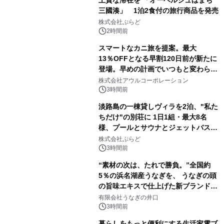
三國湊」 1泊2食付の旅行商品を発売
株式会社ぷらど
2時間前
スマートなカニ旅を提案。最大
13％OFFとなる早割120日前が新たに
登場。早めの計画でいつもと変わらぬ
大人の冬旅を。ー夕日ヶ浦温泉「佳松
株式会社アウルコーポレーション
苑 別邸ふうか」ー
3時間前
淡路島の一棟貸しヴィラを2泊、"私た
ちだけ"の別荘に 1日1組・最大8名
様、プールとサウナとジェットバス付
きで Villa Mon Temps AWAJIの連泊
株式会社ぷらど
素泊りプラン
3時間前
“素材の次は、たれで勝負。”全国約
5％の浜名湖産うなぎを、 うなぎの頭
の旨味エキスで仕上げた新ブランド
「井口の誉」誕生
有限会社うなぎの井口
3時間前
暮らしをもっと便利にする生活家電ブ