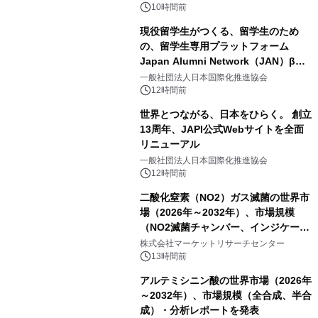
10時間前
現役留学生がつくる、留学生のため
の、留学生専用プラットフォーム
Japan Alumni Network（JAN）β版
をリリース
一般社団法人日本国際化推進協会
12時間前
世界とつながる、日本をひらく。 創立
13周年、JAPI公式Webサイトを全面
リニューアル
一般社団法人日本国際化推進協会
12時間前
二酸化窒素（NO2）ガス滅菌の世界市
場（2026年～2032年）、市場規模
（NO2滅菌チャンバー、インジケータ
ーおよびモニタリングシステム、その
株式会社マーケットリサーチセンター
他）・分析レポートを発表
13時間前
アルテミシニン酸の世界市場（2026年
～2032年）、市場規模（全合成、半合
成）・分析レポートを発表