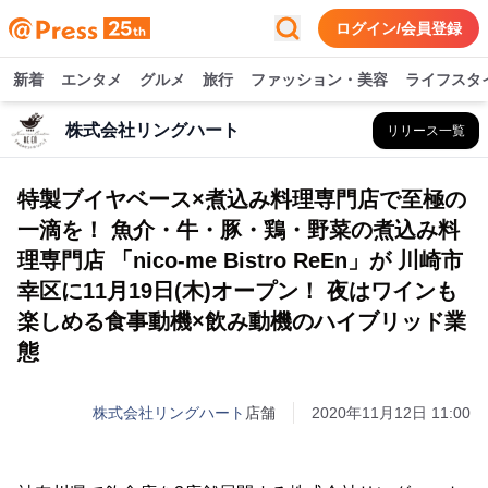
ログイン/会員登録
新着
エンタメ
グルメ
旅行
ファッション・美容
ライフスタ
株式会社リングハート
リリース一覧
特製ブイヤベース×煮込み料理専門店で至極の
一滴を！ 魚介・牛・豚・鶏・野菜の煮込み料
理専門店 「nico-me Bistro ReEn」が 川崎市
幸区に11月19日(木)オープン！ 夜はワインも
楽しめる食事動機×飲み動機のハイブリッド業
態
株式会社リングハート
店舗
2020年11月12日 11:00