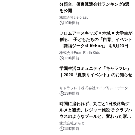
分照合、優良派遣会社ランキング6選
を公開
株式会社cielo azul
10時間前
フロムアースキッズ × 地域 × 大学生が
創る、 子どもたちの「自育」イベント
「諸福ジーク×Lifehug」 を8月23日
(日)開催
株式会社From Earth Kids
13時間前
学園生活コミュニティ「キャラフレ」
｜2026『夏祭りイベント』のお知らせ
キャラフレ｜株式会社エイプリル・データ・
デザインズ
13時間前
時間に追われず、丸ごと1日淡路島グ
ルメと観光、レジャー施設で クラブハ
ウスのようなプールと、変わった形の
サウナも 「THE BOXY AWAJI」のお
株式会社ぷらど
得な素泊まり連泊プランで
15時間前