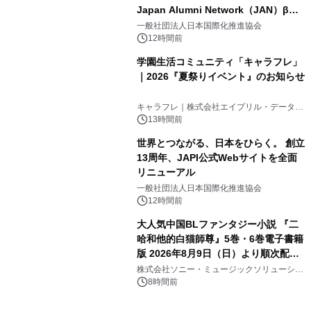
Japan Alumni Network（JAN）β版
3
をリリース
一般社団法人日本国際化推進協会
12時間前
学園生活コミュニティ「キャラフレ」
｜2026『夏祭りイベント』のお知らせ
4
キャラフレ｜株式会社エイプリル・データ・
デザインズ
13時間前
世界とつながる、日本をひらく。 創立
13周年、JAPI公式Webサイトを全面
リニューアル
5
一般社団法人日本国際化推進協会
12時間前
大人気中国BLファンタジー小説 『二
哈和他的白猫師尊』5巻・6巻電子書籍
版 2026年8月9日（日）より順次配信
6
開始
株式会社ソニー・ミュージックソリューショ
ンズ
8時間前