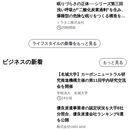
眠りづらさの正体──シリーズ第三回
浅い呼吸が"二酸化炭素過剰"を生み、
爆睡型の危険な眠りをつくる構造を解
説
トラタニ株式会社
20時間前
ライフスタイルの新着をもっと見る
ビジネスの新着
もっと見る
【名城大学】カーボンニュートラル研
究推進機構主催の第11回学内研究交流
会を開催
学校法人 名城大学
24分前
優良派遣事業者の認定状況を大手8社
分照合、優良派遣会社ランキング6選
を公開
株式会社cielo azul