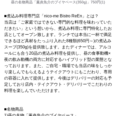
昼の名物商品「薫炎魚介のブイヤベース(350g)」750円(1)
■煮込み料理専門店「nico-me Bistro ReEn」とは？
当店は「ご家庭ではできない専門的な料理を味わっていた
だきたい」という想いから、煮込み料理に専門特化したお
店としてオープン致します。ランチでは本当に一杯で満足
できるほど具材をたっぷり入れた8種類(650円～)の煮込み
スープ(350g)を提供致します。またディナーでは、アルコ
ールにも合う20品の煮込み料理を提供し、昼の食事動機×
夜の飲み動機の両方に対応するハイブリッド型の業態とな
っております。また、ご自宅・職場でも当店の味をしっか
り楽しんでもらえるようテイクアウトにもこだわり、専用
の容器に入れて提供します。今後はデリバリーの対応も予
定しており店内・テイクアウト・デリバリーでこだわりの
料理を楽しんでいただけます。
■名物商品
1)昼の名物「薫炎魚介のブイヤベース」