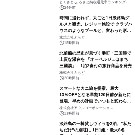
とくさと-ふるさと納税還元率ランキング-
24分前
時間に追われず、丸ごと1日淡路島グ
ルメと観光、レジャー施設で クラブハ
ウスのようなプールと、変わった形の
サウナも 「THE BOXY AWAJI」のお
株式会社ぷらど
得な素泊まり連泊プランで
15時間前
北前船の歴史が息づく港町・三国湊で
上質な滞在を 「オーベルジュほまち
三國湊」 1泊2食付の旅行商品を発売
株式会社ぷらど
20時間前
スマートなカニ旅を提案。最大
13％OFFとなる早割120日前が新たに
登場。早めの計画でいつもと変わらぬ
大人の冬旅を。ー夕日ヶ浦温泉「佳松
株式会社アウルコーポレーション
苑 別邸ふうか」ー
21時間前
淡路島の一棟貸しヴィラを2泊、"私た
ちだけ"の別荘に 1日1組・最大8名