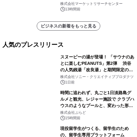
株式会社マーケットリサーチセンター
13時間前
ビジネスの新着をもっと見る
人気のプレスリリース
スヌーピーの湯が登場！ 「サウナのあ
とに楽しむPEANUTS」第2弾 渋谷
の人気銭湯「改良湯」と期間限定のコ
1
ラボレーション サウナイキタイコラ
株式会社ソニー・クリエイティブプロダクツ
ボグッズも発売決定！
1日前
時間に追われず、丸ごと1日淡路島グ
ルメと観光、レジャー施設で クラブハ
ウスのようなプールと、変わった形の
2
サウナも 「THE BOXY AWAJI」のお
株式会社ぷらど
得な素泊まり連泊プランで
15時間前
現役留学生がつくる、留学生のため
の、留学生専用プラットフォーム