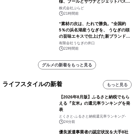
様、プールとサウナとジェットバス付
きで Villa Mon Temps AWAJIの連泊
株式会社ぷらど
素泊りプラン
21時間前
“素材の次は、たれで勝負。”全国約
5％の浜名湖産うなぎを、 うなぎの頭
の旨味エキスで仕上げた新ブランド
「井口の誉」誕生
有限会社うなぎの井口
22時間前
グルメの新着をもっと見る
ライフスタイルの新着
もっと見る
【2026年8月版】ふるさと納税でもら
える『玄米』の還元率ランキングを発
表
とくさと-ふるさと納税還元率ランキング-
24分前
優良派遣事業者の認定状況を大手8社